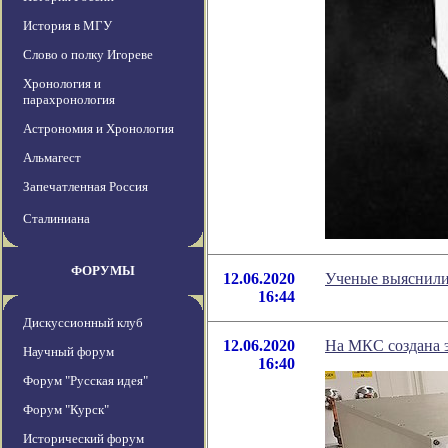
История в МГУ
Слово о полку Игореве
Хронология и
парахронология
Астрономия и Хронология
Альмагест
Запечатленная Россия
Сталиниана
ФОРУМЫ
12.06.2020
Ученые выяснили
16:44
Дискуссионный клуб
12.06.2020
На МКС создана э
Научный форум
16:40
Форум "Русская идея"
Форум "Курск"
Исторический форум