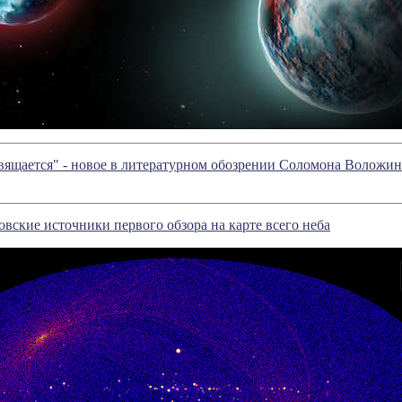
вящается" - новое в литературном обозрении Соломона Воложин
вские источники первого обзора на карте всего неба