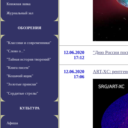
Книжная лавка
Журнальный зал
ОБОЗРЕНИЯ
"Классики и современники"
"Слово о..."
12.06.2020
"Дню России пос
17:12
"Тайная история творений"
"Книга писем"
12.06.2020
ART-XC: рентгено
"Кошачий ящик"
17:06
"Золотые прииски"
"Сердитые стрелы"
КУЛЬТУРА
Афиша