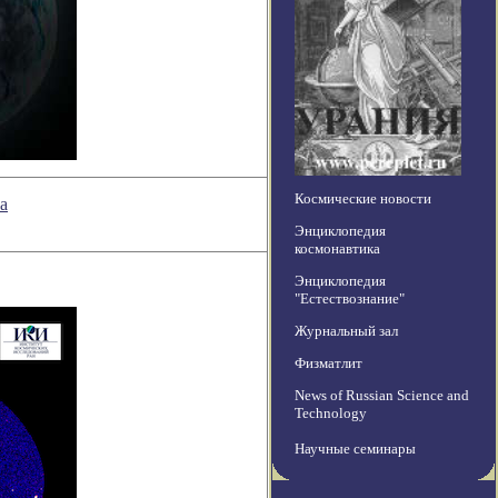
Космические новости
а
Энциклопедия
космонавтика
Энциклопедия
"Естествознание"
Журнальный зал
Физматлит
News of Russian Science and
Technology
Научные семинары