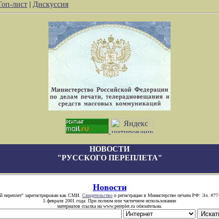
Топ-лист
|
Дискуссия
НОВОСТИ
"РУССКОГО ПЕРЕПЛЕТА"
Новости
й переплет" зарегистрирован как СМИ.
Свидетельство
о регистрации в Министерстве печати РФ: Эл. #77
5 февраля 2001 года. При полном или частичном использовании
материалов ссылка на www.pereplet.ru обязательна.