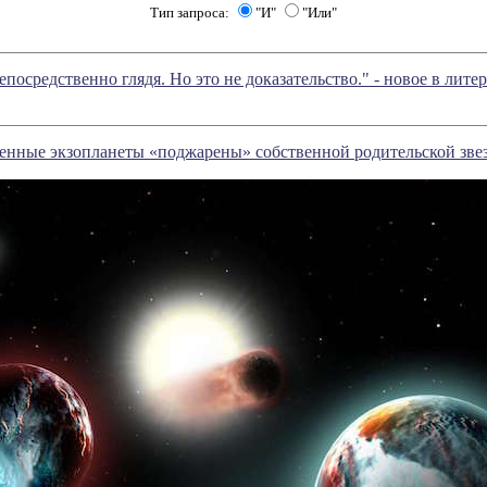
Тип запроса:
"И"
"Или"
непосредственно глядя. Но это не доказательство." - новое в ли
енные экзопланеты «поджарены» собственной родительской зве