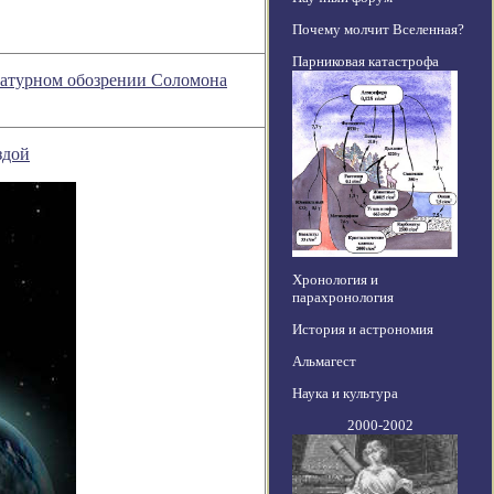
Почему молчит Вселенная?
Парниковая катастрофа
тературном обозрении Соломона
здой
Хронология и
парахронология
История и астрономия
Альмагест
Наука и культура
2000-2002