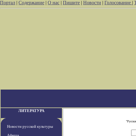
Портал
|
Содержание
|
О нас
|
Пишите
|
Новости
|
Голосование
|
ЛИТЕРАТУРА
"Русски
Новости русской культуры
Афиша