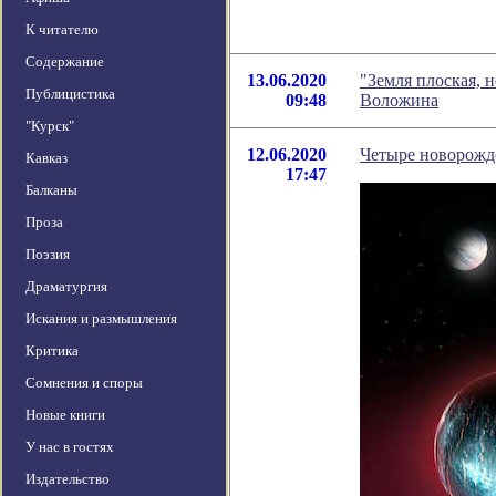
К читателю
Содержание
13.06.2020
"Земля плоская, 
Публицистика
09:48
Воложина
"Курск"
12.06.2020
Четыре новорожд
Кавказ
17:47
Балканы
Проза
Поэзия
Драматургия
Искания и размышления
Критика
Сомнения и споры
Новые книги
У нас в гостях
Издательство