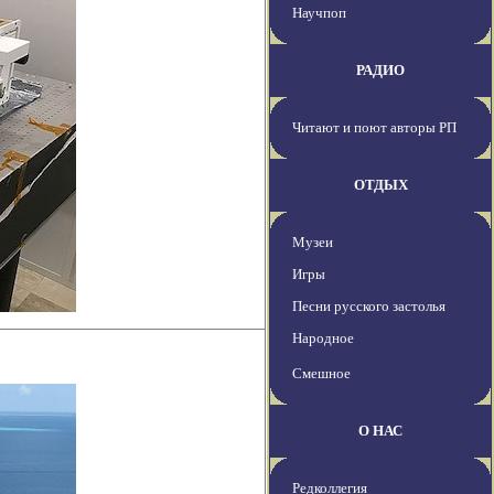
Научпоп
РАДИО
Читают и поют авторы РП
ОТДЫХ
Музеи
Игры
Песни русского застолья
Народное
Смешное
О НАС
Редколлегия