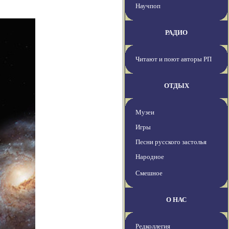
Научпоп
РАДИО
Читают и поют авторы РП
ОТДЫХ
Музеи
Игры
Песни русского застолья
Народное
Смешное
О НАС
Редколлегия