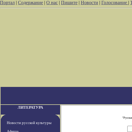
Портал
|
Содержание
|
О нас
|
Пишите
|
Новости
|
Голосование
|
ЛИТЕРАТУРА
"Русски
Новости русской культуры
Афиша