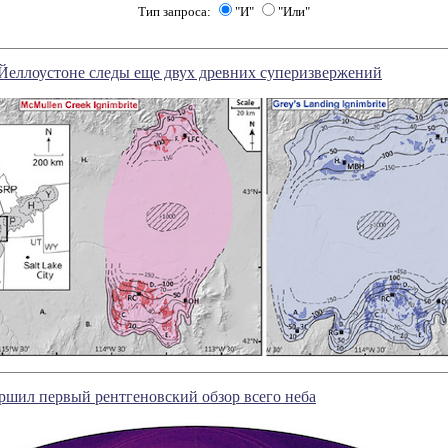
Тип запроса:
"И"
"Или"
Йеллоустоне следы еще двух древних суперизвержений
ршил первый рентгеновский обзор всего неба