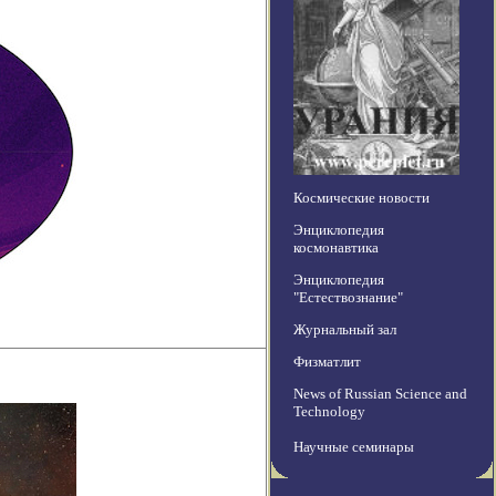
Космические новости
Энциклопедия
космонавтика
Энциклопедия
"Естествознание"
Журнальный зал
Физматлит
News of Russian Science and
Technology
Научные семинары