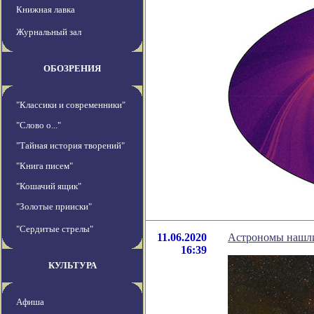
Книжная лавка
Журнальный зал
ОБОЗРЕНИЯ
"Классики и современники"
"Слово о..."
"Тайная история творений"
"Книга писем"
"Кошачий ящик"
"Золотые прииски"
"Сердитые стрелы"
11.06.2020
Астрономы нашли
16:39
КУЛЬТУРА
Афиша