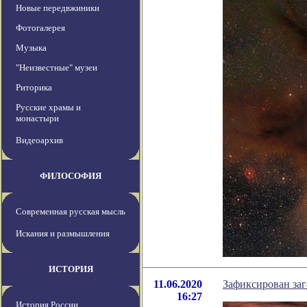
Новые передвжиники
Фотогалерея
Музыка
"Неизвестные" музеи
Риторика
Русские храмы и
монастыри
Видеоархив
ФИЛОСОФИЯ
Современная русская мысль
Искания и размышления
ИСТОРИЯ
11.06.2020
Зафиксирован за
16:27
История России