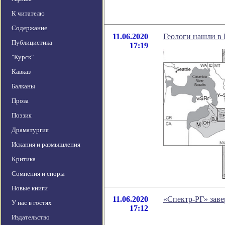
К читателю
Содержание
11.06.2020
Геологи нашли в 
Публицистика
17:19
"Курск"
Кавказ
Балканы
Проза
Поэзия
Драматургия
Искания и размышления
Критика
Сомнения и споры
Новые книги
11.06.2020
«Спектр-РГ» заве
У нас в гостях
17:12
Издательство