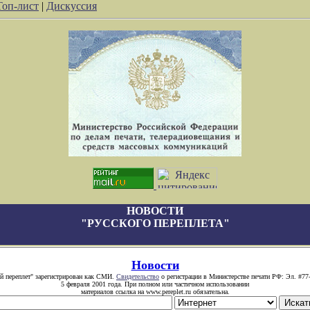
Топ-лист
|
Дискуссия
НОВОСТИ
"РУССКОГО ПЕРЕПЛЕТА"
Новости
й переплет" зарегистрирован как СМИ.
Свидетельство
о регистрации в Министерстве печати РФ: Эл. #77
5 февраля 2001 года. При полном или частичном использовании
материалов ссылка на www.pereplet.ru обязательна.