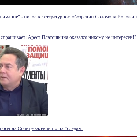
внимание" - новое в литературном обозрении Соломона Воложин
спрашивает: Арест Платошкина оказался никому не интересен!?
осы на Солнце засекли по их "следам"