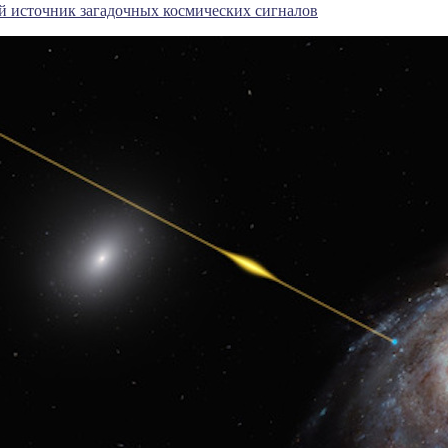
й источник загадочных космических сигналов