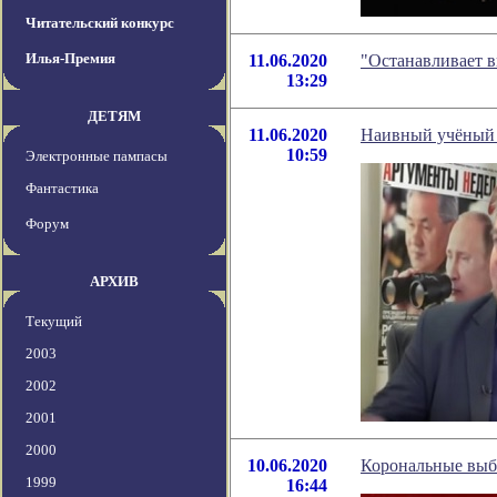
Читательский конкурс
Илья-Премия
11.06.2020
"Останавливает 
13:29
ДЕТЯМ
11.06.2020
Наивный учёный 
10:59
Электронные пампасы
Фантастика
Форум
АРХИВ
Текущий
2003
2002
2001
2000
10.06.2020
Корональные выбр
1999
16:44