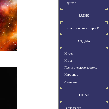
Научпоп
РАДИО
Читают и поют авторы РП
ОТДЫХ
Музеи
Игры
Песни русского застолья
Народное
Смешное
О НАС
Редколлегия