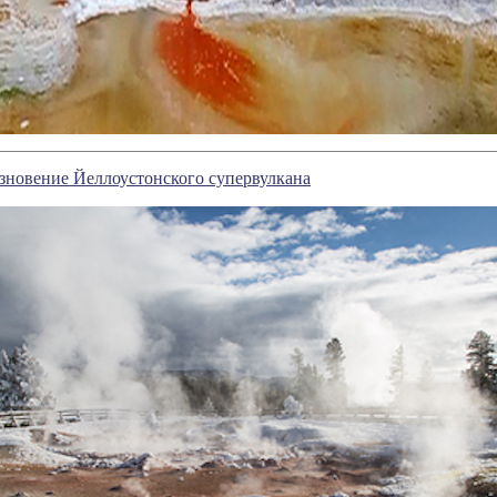
зновение Йеллоустонского супервулкана