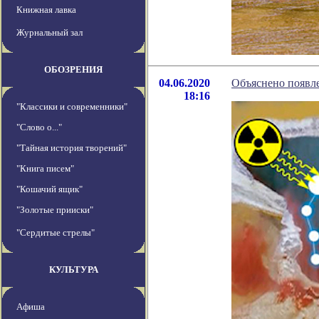
Книжная лавка
Журнальный зал
ОБОЗРЕНИЯ
04.06.2020
Объяснено появл
18:16
"Классики и современники"
"Слово о..."
"Тайная история творений"
"Книга писем"
"Кошачий ящик"
"Золотые прииски"
"Сердитые стрелы"
КУЛЬТУРА
Афиша