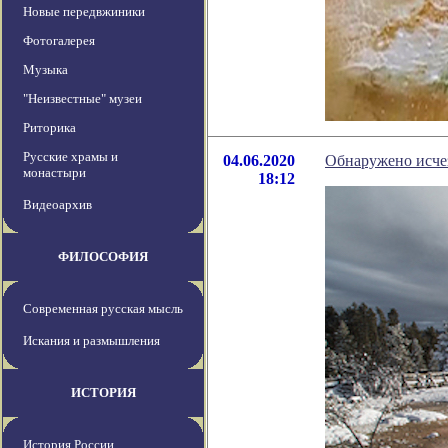
Новые передвжиники
Фотогалерея
Музыка
"Неизвестные" музеи
Риторика
Русские храмы и
04.06.2020
Обнаружено исче
монастыри
18:12
Видеоархив
ФИЛОСОФИЯ
Современная русская мысль
Искания и размышления
ИСТОРИЯ
История России