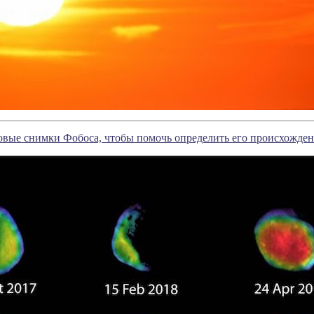
овые снимки Фобоса, чтобы помочь определить его происхожде