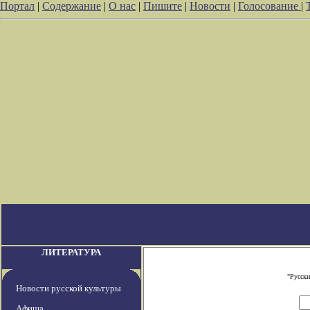
Портал
|
Содержание
|
О нас
|
Пишите
|
Новости
|
Голосование
|
ЛИТЕРАТУРА
"Русски
Новости русской культуры
Афиша