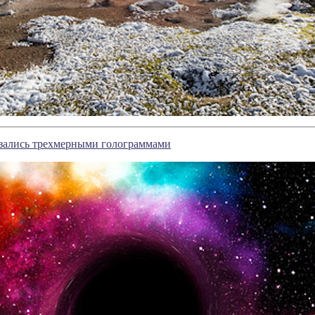
зались трехмерными голограммами