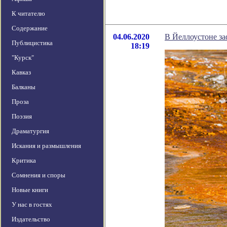
К читателю
Содержание
04.06.2020
В Йеллоустоне за
Публицистика
18:19
"Курск"
Кавказ
Балканы
Проза
Поэзия
Драматургия
Искания и размышления
Критика
Сомнения и споры
Новые книги
У нас в гостях
Издательство