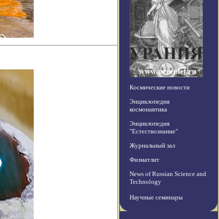
Космические новости
Энциклопедия
космонавтика
Энциклопедия
"Естествознание"
Журнальный зал
Физматлит
News of Russian Science and
Technology
Научные семинары