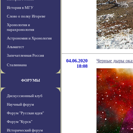
История в МГУ
Слово о полку Игореве
Хронология и
парахронология
Астрономия и Хронология
Альмагест
Запечатленная Россия
04.06.2020
Черные дыры ока
Сталиниана
18:08
ФОРУМЫ
Дискуссионный клуб
Научный форум
Форум "Русская идея"
Форум "Курск"
Исторический форум