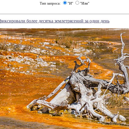
Тип запроса:
"И"
"Или"
фиксировали более десятка землетрясений за один день