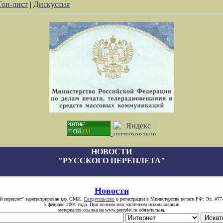
Топ-лист
|
Дискуссия
НОВОСТИ
"РУССКОГО ПЕРЕПЛЕТА"
Новости
й переплет" зарегистрирован как СМИ.
Свидетельство
о регистрации в Министерстве печати РФ: Эл. #77
5 февраля 2001 года. При полном или частичном использовании
материалов ссылка на www.pereplet.ru обязательна.