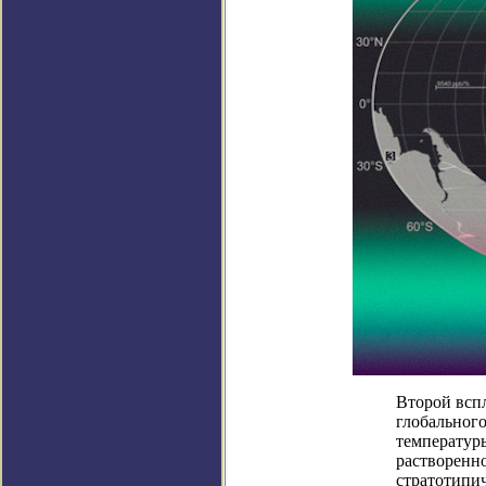
Второй всп
глобальног
температур
растворенн
стратотипич