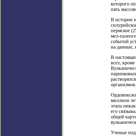
которого оп
пять массо
В истории 
силурийское
пермское (2
мел-палеоге
событий уст
на данные,
В настоящи
всех, кроме
Вулканическ
парниковых 
растворялс
организмов
Ордовикско
миллион лет
этапа никак
его связыва
общей карт
вулканическ
Ученые под 