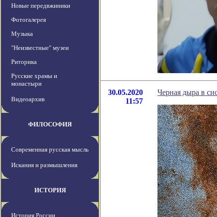
Новые передвжиники
Фотогалерея
Музыка
"Неизвестные" музеи
Риторика
Русские храмы и
монастыри
30.05.2020
Черная дыра в си
Видеоархив
11:57
ФИЛОСОФИЯ
Современная русская мысль
Искания и размышления
ИСТОРИЯ
История России