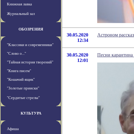
Книжная лавка
Журнальный зал
ОБОЗРЕНИЯ
30.05.2020
Астроном рассказ
12:34
"Классики и современники"
"Слово о..."
30.05.2020
Песни карантина 
12:01
"Тайная история творений"
"Книга писем"
"Кошачий ящик"
"Золотые прииски"
"Сердитые стрелы"
КУЛЬТУРА
Афиша