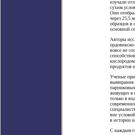
изучали отл
сухим усло
Они отобрал
через 25,5 
образцов в 
основной с
Авторы исс
ордовикско-
вовсе не со
способствов
кислородом 
продуктов 
Ученые приш
вымирания 
парниковых
живущих в н
только в во
современног
специалист
вне условий
в истории 
С каждым го