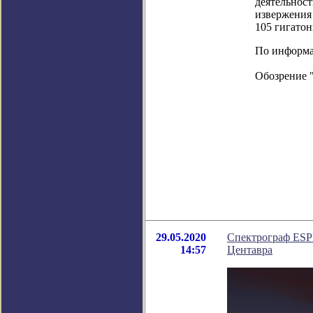
деятельнос
извержения 
105 гигатон
По информаци
Обозрение 
29.05.2020
Спектрограф ESP
14:57
Центавра