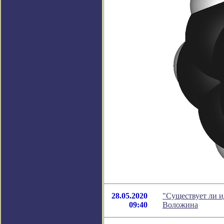
28.05.2020
"Существует ли и
09:40
Воложина