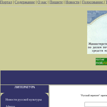
Портал
|
Содержание
|
О нас
|
Пишите
|
Новости
|
Голосование
|
ЛИТЕРАТУРА
"Русский переплет" заре
Новости русской культуры
Афиша