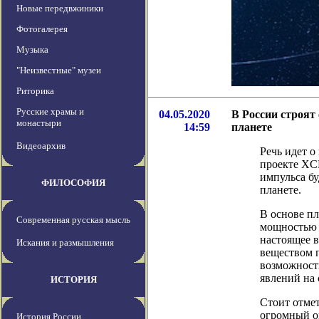
Новые передвжиники
Фотогалерея
Музыка
"Неизвестные" музеи
Риторика
Русские храмы и
04.05.2020
В России строят 
монастыри
14:59
планете
Видеоархив
Речь идет 
проекте XC
импульса б
ФИЛОСОФИЯ
планете.
В основе п
Современная русская мысль
мощностью 0
настоящее 
Искания и размышления
веществом 
возможност
явлений на
ИСТОРИЯ
Стоит отмет
огромный оп
История России