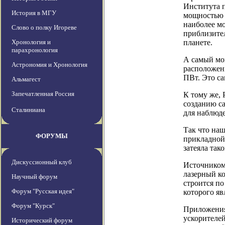
Института 
История в МГУ
мощностью 0
наиболее м
Слово о полку Игореве
приблизител
Хронология и
планете.
парахронология
А самый мо
Астрономия и Хронология
расположен
ПВт. Это са
Альмагест
Запечатленная Россия
К тому же, 
созданию са
Сталиниана
для наблюде
Так что наш
ФОРУМЫ
прикладной
затеяла так
Дискуссионный клуб
Источником
лазерный к
Научный форум
строится по
Форум "Русская идея"
которого яв
Форум "Курск"
Приложения
ускорителе
Исторический форум