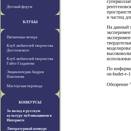
суперколлай
рентгеновск
Детский форум
пространст
и частиц дл
КЛУБЫ
На данный м
эксперимент
Пятничные вечера
эксперимен
твердотель
Клуб любителей творчества
моделироват
Достоевского
высоковольт
использован
Клуб любителей творчества
Гайто Газданова
По информаци
Энциклопедия Андрея
on-budet-v-1
Платонова
Обозрение 
Мастерская перевода
КОНКУРСЫ
За вклад в русскую
культуру публикациями в
Интернете
Литературный конкурс