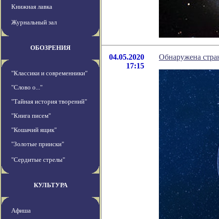
Книжная лавка
Журнальный зал
ОБОЗРЕНИЯ
04.05.2020
Обнаружена стран
17:15
"Классики и современники"
"Слово о..."
"Тайная история творений"
"Книга писем"
"Кошачий ящик"
"Золотые прииски"
"Сердитые стрелы"
КУЛЬТУРА
Афиша