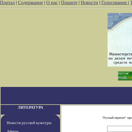
Портал
|
Содержание
|
О нас
|
Пишите
|
Новости
|
Голосование
|
ЛИТЕРАТУРА
"Русский переплет" за
Новости русской культуры
Афиша