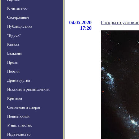
К читателю
Содержание
04.05.2020
Раскрыто услови
Публицистика
17:20
"Курск"
Кавказ
Балканы
Проза
Поэзия
Драматургия
Искания и размышления
Критика
Сомнения и споры
Новые книги
У нас в гостях
Издательство