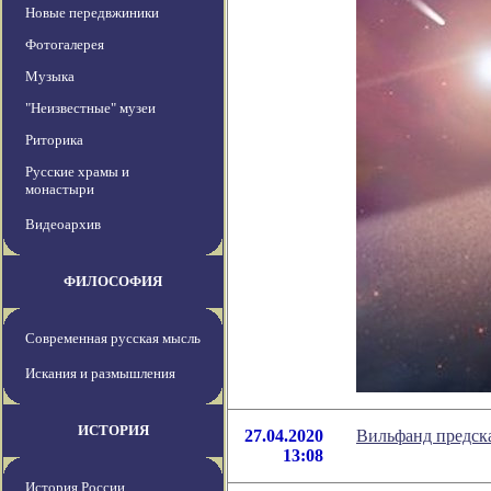
Новые передвжиники
Фотогалерея
Музыка
"Неизвестные" музеи
Риторика
Русские храмы и
монастыри
Видеоархив
ФИЛОСОФИЯ
Современная русская мысль
Искания и размышления
ИСТОРИЯ
27.04.2020
Вильфанд предска
13:08
История России