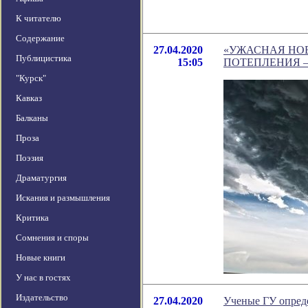
К читателю
Содержание
27.04.2020
«УЖАСНАЯ НОВ
Публицистика
15:05
ПОТЕПЛЕНИЯ 
"Курск"
Кавказ
Балканы
Проза
Поэзия
Драматургия
Искания и размышления
Критика
Сомнения и споры
Новые книги
У нас в гостях
Издательство
27.04.2020
Ученые ГУ опред