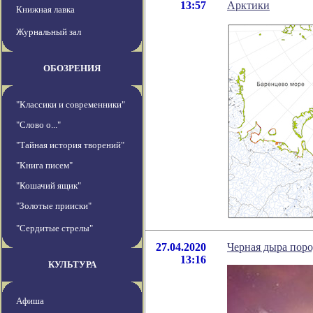
13:57
Арктики
Книжная лавка
Журнальный зал
ОБОЗРЕНИЯ
"Классики и современники"
"Слово о..."
"Тайная история творений"
"Книга писем"
"Кошачий ящик"
"Золотые прииски"
"Сердитые стрелы"
27.04.2020
Черная дыра пор
13:16
КУЛЬТУРА
Афиша