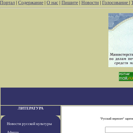
Портал
|
Содержание
|
О нас
|
Пишите
|
Новости
|
Голосование
|
ЛИТЕРАТУРА
"Русский переплет" заре
Новости русской культуры
Афиша