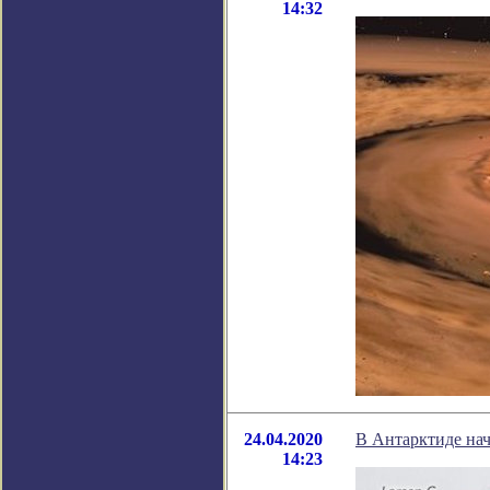
14:32
24.04.2020
В Антарктиде нач
14:23