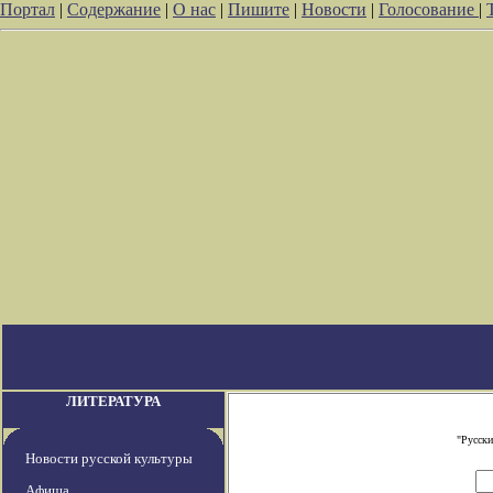
Портал
|
Содержание
|
О нас
|
Пишите
|
Новости
|
Голосование
|
ЛИТЕРАТУРА
"Русски
Новости русской культуры
Афиша