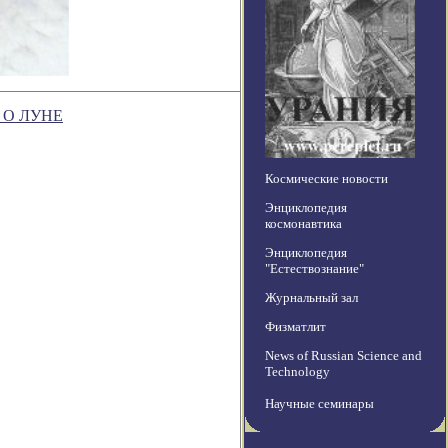
 О ЛУНЕ
Космические новости
Энциклопедия
космонавтика
Энциклопедия
"Естествознание"
Журнальный зал
Физматлит
News of Russian Science and
Technology
Научные семинары