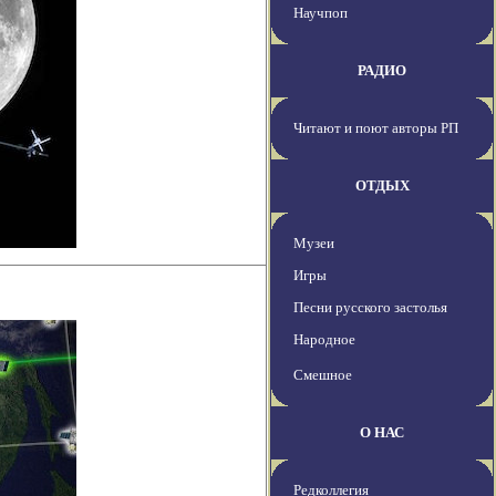
Научпоп
РАДИО
Читают и поют авторы РП
ОТДЫХ
Музеи
Игры
Песни русского застолья
Народное
Смешное
О НАС
Редколлегия