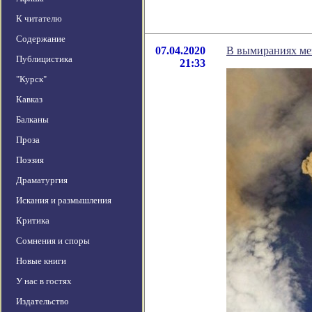
К читателю
Содержание
07.04.2020
В вымираниях ме
Публицистика
21:33
"Курск"
Кавказ
Балканы
Проза
Поэзия
Драматургия
Искания и размышления
Критика
Сомнения и споры
Новые книги
У нас в гостях
Издательство