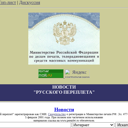
Топ-лист
|
Дискуссия
НОВОСТИ
"РУССКОГО ПЕРЕПЛЕТА"
Новости
й переплет" зарегистрирован как СМИ.
Свидетельство
о регистрации в Министерстве печати РФ: Эл. #77
5 февраля 2001 года. При полном или частичном использовании
материалов ссылка на www.pereplet.ru обязательна.