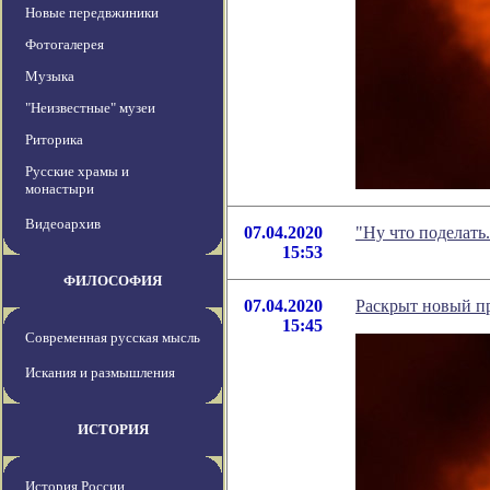
Новые передвжиники
Фотогалерея
Музыка
"Неизвестные" музеи
Риторика
Русские храмы и
монастыри
Видеоархив
07.04.2020
"Ну что поделать
15:53
ФИЛОСОФИЯ
07.04.2020
Раскрыт новый п
15:45
Современная русская мысль
Искания и размышления
ИСТОРИЯ
История России