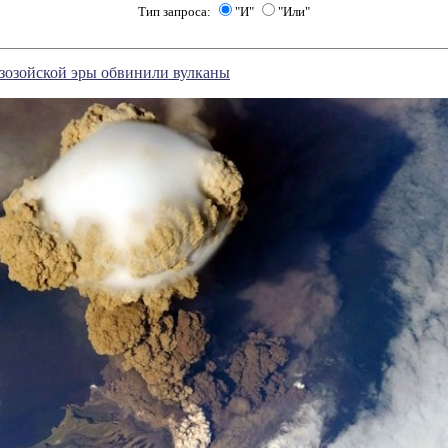
Тип запроса:
"И"
"Или"
зозойской эры обвинили вулканы