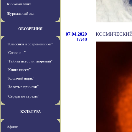
Книжная лавка
Журнальный зал
ОБОЗРЕНИЯ
07.04.2020
КОСМИЧЕСКИЙ 
17:40
"Классики и современники"
"Слово о..."
"Тайная история творений"
"Книга писем"
"Кошачий ящик"
"Золотые прииски"
"Сердитые стрелы"
КУЛЬТУРА
Афиша