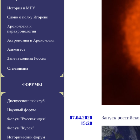
История в МГУ
Слово о полку Игореве
Хронология и
парахронология
Астрономия и Хронология
Альмагест
Запечатленная Россия
Сталиниана
ФОРУМЫ
Дискуссионный клуб
Научный форум
07.04.2020
Запуск российско
Форум "Русская идея"
15:20
Форум "Курск"
Исторический форум