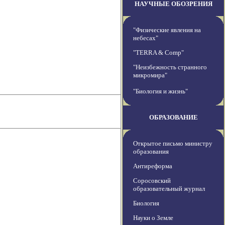
НАУЧНЫЕ ОБОЗРЕНИЯ
"Физические явления на
небесах"
"TERRA & Comp"
"Неизбежность странного
микромира"
"Биология и жизнь"
ОБРАЗОВАНИЕ
Открытое письмо министру
образования
Антиреформа
Соросовский
образовательный журнал
Биология
Науки о Земле