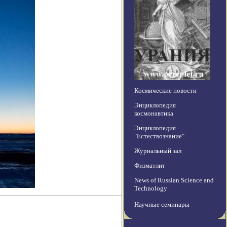
Космические новости
Энциклопедия
космонавтика
Энциклопедия
"Естествознание"
Журнальный зал
Физматлит
News of Russian Science and
Technology
Научные семинары