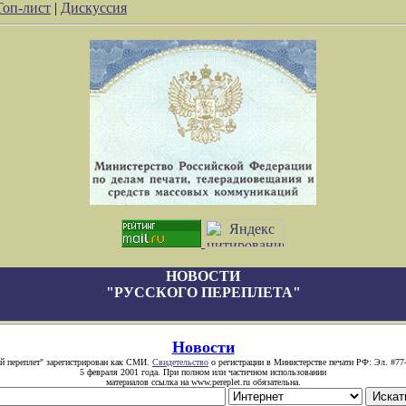
Топ-лист
|
Дискуссия
НОВОСТИ
"РУССКОГО ПЕРЕПЛЕТА"
Новости
й переплет" зарегистрирован как СМИ.
Свидетельство
о регистрации в Министерстве печати РФ: Эл. #77
5 февраля 2001 года. При полном или частичном использовании
материалов ссылка на www.pereplet.ru обязательна.