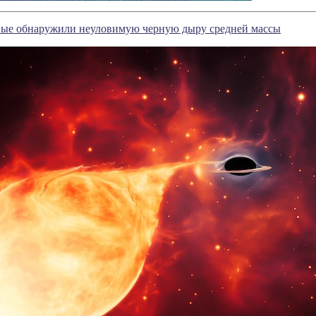
ые обнаружили неуловимую черную дыру средней массы