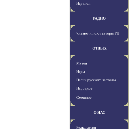
Научпоп
РАДИО
Читают и поют авторы РП
ОТДЫХ
Музеи
Игры
Песни русского застолья
Народное
Смешное
О НАС
Редколлегия