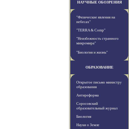
НАУЧНЫЕ ОБОЗРЕНИЯ
"Физические явления на
небесах"
"TERRA & Comp"
"Неизбежность странного
микромира"
"Биология и жизнь"
ОБРАЗОВАНИЕ
Открытое письмо министру
образования
Антиреформа
Соросовский
образовательный журнал
Биология
Науки о Земле