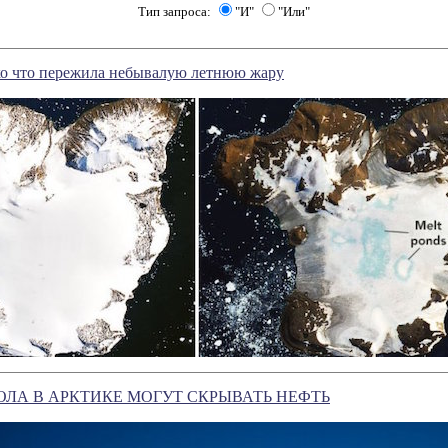
Тип запроса:
"И"
"Или"
ко что пережила небывалую летнюю жару
ЛА В АРКТИКЕ МОГУТ СКРЫВАТЬ НЕФТЬ