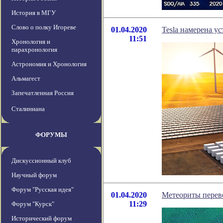
История в МГУ
Слово о полку Игореве
01.04.2020
Tesla намерена у
11:51
Хронология и
парахронология
Астрономия и Хронология
Альмагест
Запечатленная Россия
Сталиниана
ФОРУМЫ
Дискуссионный клуб
Научный форум
Форум "Русская идея"
01.04.2020
Метеориты перев
11:29
Форум "Курск"
Исторический форум