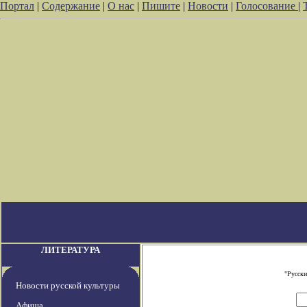
Портал
|
Содержание
|
О нас
|
Пишите
|
Новости
|
Голосование
|
ЛИТЕРАТУРА
"Русски
Новости русской культуры
Афиша