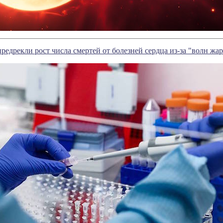
редрекли рост числа смертей от болезней сердца из-за "волн жа