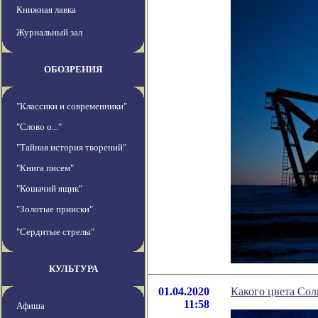
Книжная лавка
Журнальный зал
ОБОЗРЕНИЯ
"Классики и современники"
"Слово о..."
"Тайная история творений"
"Книга писем"
"Кошачий ящик"
"Золотые прииски"
"Сердитые стрелы"
КУЛЬТУРА
01.04.2020
Какого цвета Сол
11:58
Афиша