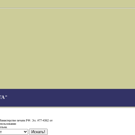
ТА"
Министерстве печати РФ: Эл. #77-4362 от
спользовании
ельна.