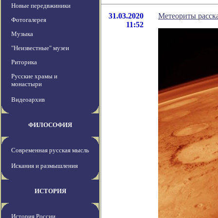
Новые передвжиники
31.03.2020
Метеориты расск
Фотогалерея
11:52
Музыка
"Неизвестные" музеи
Риторика
Русские храмы и
монастыри
Видеоархив
ФИЛОСОФИЯ
Современная русская мысль
Искания и размышления
ИСТОРИЯ
История России