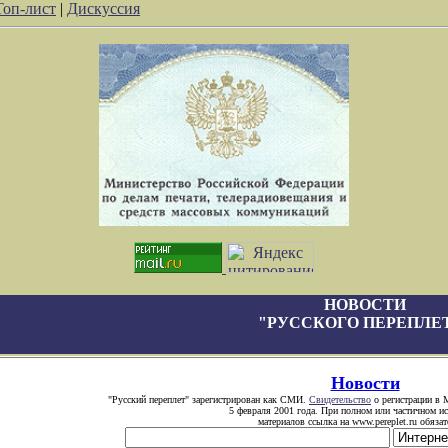
Топ-лист
|
Дискуссия
НОВОСТИ
"РУССКОГО ПЕРЕПЛЕ
Новости
"Русский переплет" зарегистрирован как СМИ.
Свидетельство
о регистрации в 
5 февраля 2001 года. При полном или частичном и
материалов ссылка на www.pereplet.ru обязат