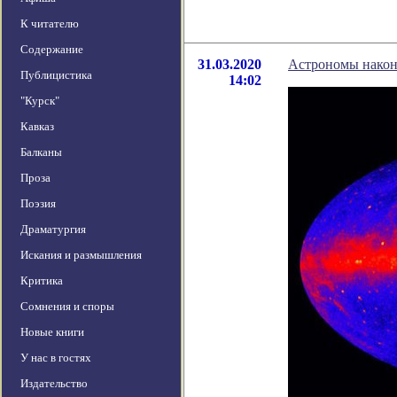
К читателю
Содержание
31.03.2020
Астрономы након
Публицистика
14:02
"Курск"
Кавказ
Балканы
Проза
Поэзия
Драматургия
Искания и размышления
Критика
Сомнения и споры
Новые книги
У нас в гостях
Издательство