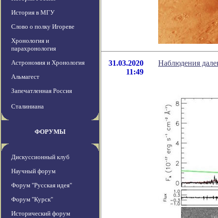
История в МГУ
Слово о полку Игореве
Хронология и
парахронология
Астрономия и Хронология
31.03.2020
Наблюдения далек
11:49
Альмагест
Запечатленная Россия
Сталиниана
ФОРУМЫ
Дискуссионный клуб
Научный форум
Форум "Русская идея"
Форум "Курск"
Исторический форум