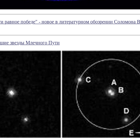
и равное победе" - новое в литературном обозрении Соломона
щие звезды Млечного Пути