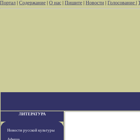
Портал
|
Содержание
|
О нас
|
Пишите
|
Новости
|
Голосование
|
ЛИТЕРАТУРА
Новости русской культуры
Афиша