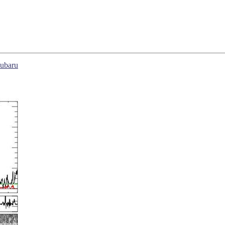
ubaru