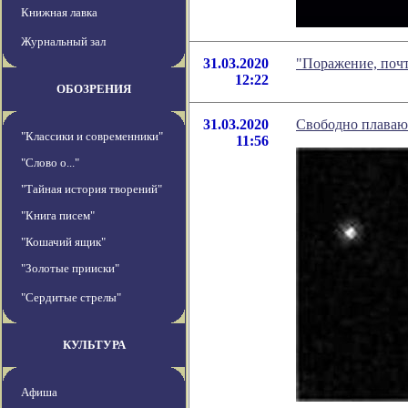
Книжная лавка
Журнальный зал
31.03.2020
"Поражение, почт
12:22
ОБОЗРЕНИЯ
31.03.2020
Свободно плаваю
"Классики и современники"
11:56
"Слово о..."
"Тайная история творений"
"Книга писем"
"Кошачий ящик"
"Золотые прииски"
"Сердитые стрелы"
КУЛЬТУРА
Афиша