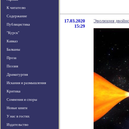
К читателю
Содержание
17.03.2020
Эволюция двойно
Публицистика
15:29
"Курск"
Кавказ
Балканы
Проза
Поэзия
Драматургия
Искания и размышления
Критика
Сомнения и споры
Новые книги
У нас в гостях
Издательство