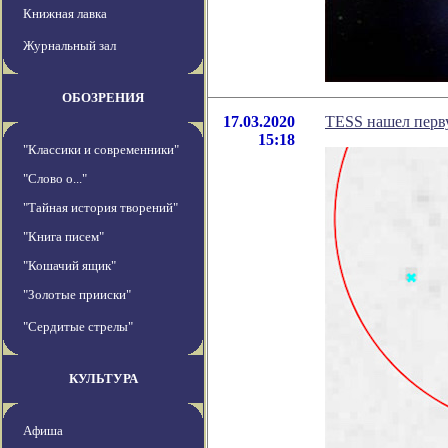
Книжная лавка
Журнальный зал
ОБОЗРЕНИЯ
17.03.2020
TESS нашел перв
15:18
"Классики и современники"
"Слово о..."
"Тайная история творений"
"Книга писем"
"Кошачий ящик"
"Золотые прииски"
"Сердитые стрелы"
КУЛЬТУРА
Афиша