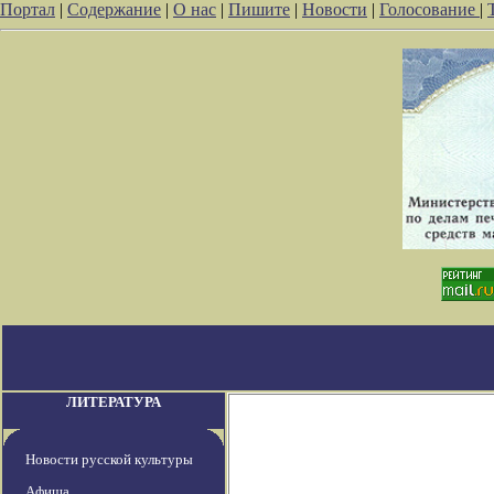
Портал
|
Содержание
|
О нас
|
Пишите
|
Новости
|
Голосование
|
ЛИТЕРАТУРА
Новости русской культуры
Афиша