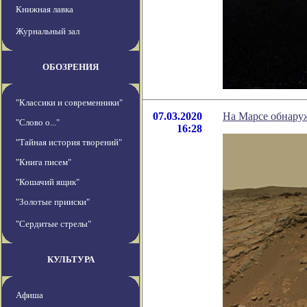
Книжная лавка
Журнальный зал
ОБОЗРЕНИЯ
"Классики и современники"
07.03.2020
На Марсе обнару
"Слово о..."
16:28
"Тайная история творений"
"Книга писем"
"Кошачий ящик"
"Золотые прииски"
"Сердитые стрелы"
КУЛЬТУРА
Афиша