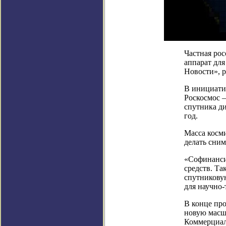
Частная ро
аппарат для
Новости», 
В инициати
Роскосмос 
спутника д
год.
Масса косми
делать сним
«Софинанси
средств. Т
спутниковую
для научно-
В конце пр
новую масш
Коммерциал