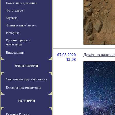
Новые передвжиники
Фотогалерея
Музыка
"Неизвестные" музеи
Риторика
Русские храмы и
монастыри
Видеоархив
07.03.2020
Доказано наличи
15:08
ФИЛОСОФИЯ
Современная русская мысль
Искания и размышления
ИСТОРИЯ
История России