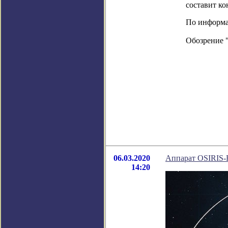
составит к
По информац
Обозрение 
06.03.2020
Аппарат OSIRIS-R
14:20