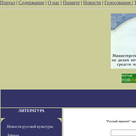
Портал
|
Содержание
|
О нас
|
Пишите
|
Новости
|
Голосование
|
ЛИТЕРАТУРА
"Русский переплет" за
Новости русской культуры
Афиша