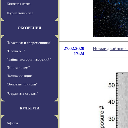
Книжная лавка
Журнальный зал
ОБОЗРЕНИЯ
"Классики и современники"
27.02.2020
Новые двойные с
"Слово о..."
17:24
"Тайная история творений"
"Книга писем"
"Кошачий ящик"
"Золотые прииски"
"Сердитые стрелы"
КУЛЬТУРА
Афиша