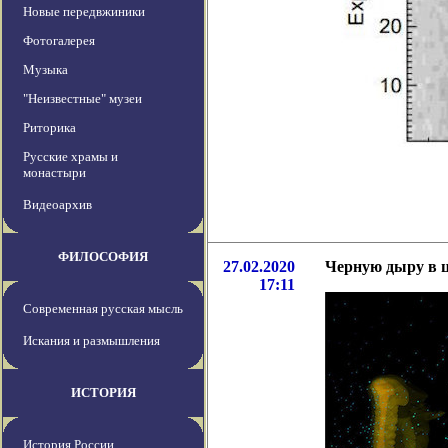
Новые передвжиники
Фотогалерея
Музыка
"Неизвестные" музеи
Риторика
Русские храмы и
монастыри
Видеоархив
ФИЛОСОФИЯ
27.02.2020
Черную дыру в ц
17:11
Современная русская мысль
Искания и размышления
ИСТОРИЯ
История России