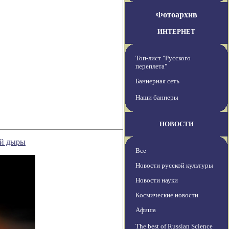
Фотоархив
ИНТЕРНЕТ
Топ-лист "Русского
переплета"
Баннерная сеть
Наши баннеры
НОВОСТИ
ой дыры
Все
Новости русской культуры
Новости науки
Космические новости
Афиша
The best of Russian Science