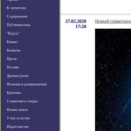
К читателю
Содержание
27.02.2020
Новый гравитацио
Публицистика
17:28
"Курск"
Кавказ
Балканы
Проза
Поэзия
Драматургия
Искания и размышления
Критика
Сомнения и споры
Новые книги
У нас в гостях
Издательство