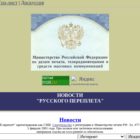
Топ-лист
|
Дискуссия
НОВОСТИ
"РУССКОГО ПЕРЕПЛЕТА"
Новости
й переплет" зарегистрирован как СМИ.
Свидетельство
о регистрации в Министерстве печати РФ: Эл. #77
5 февраля 2001 года. При полном или частичном использовании
материалов ссылка на www.pereplet.ru обязательна.