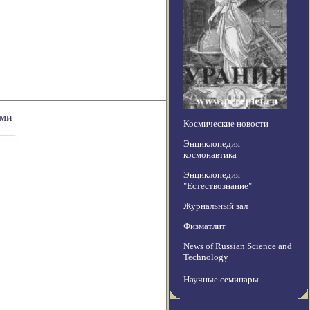
ями
Космические новости
Энциклопедия
космонавтика
Энциклопедия
"Естествознание"
Журнальный зал
Физматлит
News of Russian Science and
Technology
Научные семинары