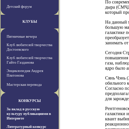
По совреме
Детский форум
дыра (СМЧД
который про
КЛУБЫ
На данный м
большую мас
галактике п
Пятничные вечера
преобразует
занимать от
Клуб любителей творчества
Достоевского
Сегодня Ст
повышения 
Клуб любителей творчества
Гайто Газданова
газа, наблю
ядро было а
Энциклопедия Андрея
Платонова
Сянь Чэнь (
обильного к
Мастерская перевода
Согласно по
предполага
для зарожд
КОНКУРСЫ
Рентгеновск
За вклад в русскую
галактики и
культуру публикациями в
Интернете
квант выбив
реакционной
Литературный конкурс