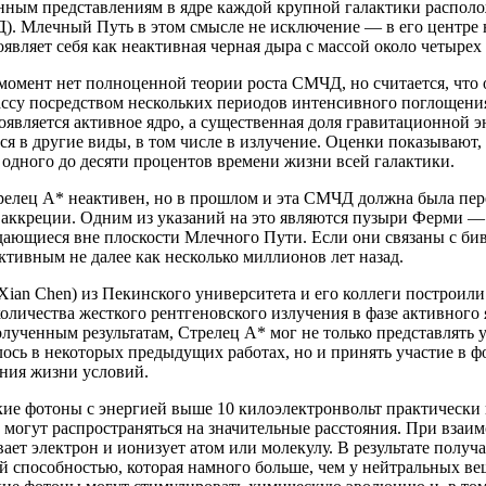
нным представлениям в ядре каждой крупной галактики располо
). Млечный Путь в этом смысле не исключение — в его центре 
являет себя как неактивная черная дыра с массой около четыре
омент нет полноценной теории роста СМЧД, но считается, что 
су посредством нескольких периодов интенсивного поглощения 
оявляется активное ядро, а существенная доля гравитационной 
ся в другие виды, в том числе в излучение. Оценки показывают
 одного до десяти процентов времени жизни всей галактики.
релец A* неактивен, но в прошлом и эта СМЧД должна была пер
аккреции. Одним из указаний на это являются пузыри Ферми — 
дающиеся вне плоскости Млечного Пути. Если они связаны с би
ктивным не далее как несколько миллионов лет назад.
Xian Chen) из Пекинского университета и его коллеги построил
оличества жесткого рентгеновского излучения в фазе активного
лученным результатам, Стрелец A* мог не только представлять у
лось в некоторых предыдущих работах, но и принять участие в
ения жизни условий.
ие фотоны с энергией выше 10 килоэлектронвольт практически 
 могут распространяться на значительные расстояния. При взаи
ает электрон и ионизует атом или молекулу. В результате получ
 способностью, которая намного больше, чем у нейтральных ве