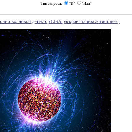
Тип запроса:
"И"
"Или"
нно-волновой детектор LISA раскроет тайны жизни звезд