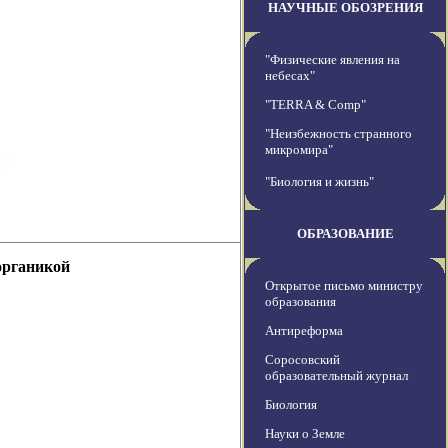
НАУЧНЫЕ ОБОЗРЕНИЯ
"Физические явления на
небесах"
"TERRA & Comp"
"Неизбежность странного
микромира"
"Биология и жизнь"
ОБРАЗОВАНИЕ
органикой
Открытое письмо министру
образования
Антиреформа
Соросовский
образовательный журнал
Биология
Науки о Земле