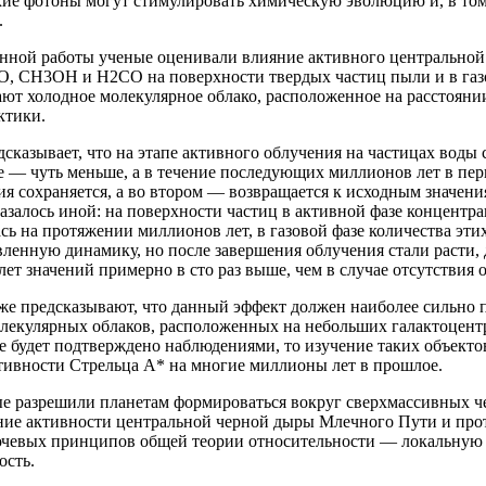
кие фотоны могут стимулировать химическую эволюцию и, в том
.
анной работы ученые оценивали влияние активного центральной
O, CH3OH и H2CO на поверхности твердых частиц пыли и в газо
ют холодное молекулярное облако, расположенное на расстоянии
ктики.
сказывает, что на этапе активного облучения на частицах воды 
зе — чуть меньше, а в течение последующих миллионов лет в пе
ия сохраняется, а во втором — возвращается к исходным значе
азалось иной: на поверхности частиц в активной фазе концентра
сь на протяжении миллионов лет, в газовой фазе количества эт
ленную динамику, но после завершения облучения стали расти, 
ет значений примерно в сто раз выше, чем в случае отсутствия 
же предсказывают, что данный эффект должен наиболее сильно п
лекулярных облаков, расположенных на небольших галактоцентр
е будет подтверждено наблюдениями, то изучение таких объекто
тивности Стрельца A* на многие миллионы лет в прошлое.
ые разрешили планетам формироваться вокруг сверхмассивных ч
ние активности центральной черной дыры Млечного Пути и про
ючевых принципов общей теории относительности — локальную
ость.