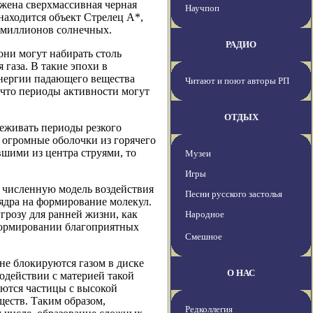
жена сверхмассивная черная
Научпоп
находится объект Стрелец A*,
х миллионов солнечных.
РАДИО
они могут набирать столь
газа. В такие эпохи в
энергии падающего вещества
Читают и поют авторы РП
, что периоды активности могут
ОТДЫХ
еживать периоды резкого
огромные оболочки из горячего
вшими из центра струями, то
Музеи
Игры
и численную модель воздействия
Песни русского застолья
 ядра на формирование молекул.
грозу для ранней жизни, как
Народное
 формировании благоприятных
Смешное
не блокируются газом в диске
О НАС
модействии с материей такой
аются частицы с высокой
ществ. Таким образом,
Редколлегия