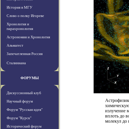
История в МГУ
Слово о полку Игореве
Хронология и
парахронология
Астрономия и Хронология
Альмагест
Запечатленная Россия
Сталиниана
ФОРУМЫ
Дискуссионный клуб
Астрофизик
Научный форум
химическую
Форум "Русская идея"
излучение м
вплоть до в
Форум "Курск"
молекул до 
Исторический форум