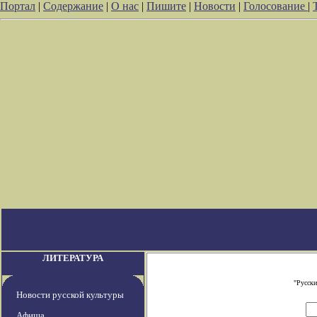
Портал
|
Содержание
|
О нас
|
Пишите
|
Новости
|
Голосование
|
ЛИТЕРАТУРА
"Русски
Новости русской культуры
Афиша