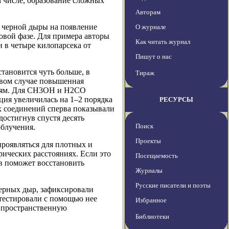
 числе, образование сложных
Авторам
 черной дыры на появление
О журнале
вой фазе. Для примера авторы
Как читать журнал
 в четыре килопарсека от
Пишут о нас
становится чуть больше, в
Тираж
рвом случае повышенная
ниям. Для CH3OH и H2CO
ция увеличилась на 1–2 порядка
РЕСУРСЫ
их соединений сперва показывали
достигнув спустя десять
Поиск
облучения.
Проекты
роявляться для плотных и
ических расстояниях. Если это
Посещаемость
в поможет восстановить
Журналы
Русские писатели и поэты
ерных дыр, зафиксировали
тестировали с помощью нее
Избранное
 пространственную
Библиотеки