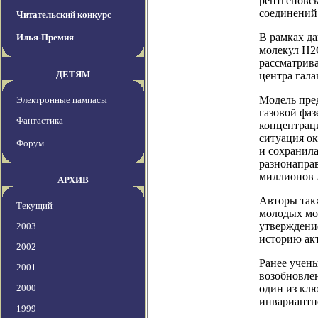
рентгеновс
соединений
Читательский конкурс
В рамках д
Илья-Премия
молекул H2
рассматрива
ДЕТЯМ
центра гала
Модель пред
Электронные пампасы
газовой фа
Фантастика
концентрац
ситуация ок
Форум
и сохранила
разнонаправ
миллионов л
АРХИВ
Авторы так
Текущий
молодых мо
утверждени
2003
историю ак
2002
Ранее учен
2001
возобновле
2000
один из кл
инвариантн
1999