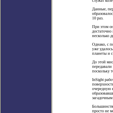
служат коле
Данные, пер
образовалос
10 раз.
При этом о
достаточно 
несколько д
Однако, с 
уже удалось
планеты и с
До этой ми
передавали
поскольку т
InSight раб
поверхности
очередную 
образовавш
загадочным
Большинств
просто не 