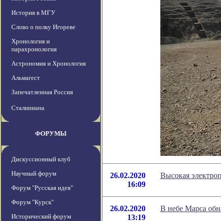
История в МГУ
Слово о полку Игореве
Хронология и
парахронология
Астрономия и Хронология
Альмагест
Запечатленная Россия
Сталиниана
ФОРУМЫ
Дискуссионный клуб
Научный форум
26.02.2020
Высокая электро
16:09
Форум "Русская идея"
Форум "Курск"
26.02.2020
В небе Марса обн
Исторический форум
13:19