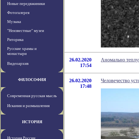
Новые передвжиники
Фотогалерея
Музыка
"Неизвестные" музеи
Риторика
Русские храмы и
монастыри
26.02.2020
Аномально теплу
Видеоархив
17:54
ФИЛОСОФИЯ
26.02.2020
Человечество уст
17:48
Современная русская мысль
Искания и размышления
ИСТОРИЯ
История России