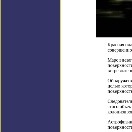
Красная пла
совершенно 
Марс внезап
поверхност
встревожен
Обнаружение
целью котор
поверхность
Следовател
этого объек
колонизиров
Астрофизики
поверхности