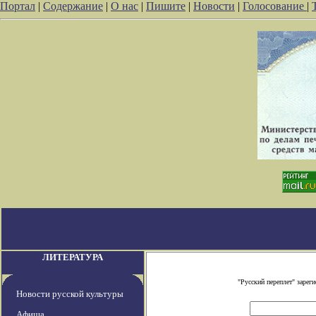
Портал
|
Содержание
|
О нас
|
Пишите
|
Новости
|
Голосование
|
ЛИТЕРАТУРА
"Русский переплет" заре
Новости русской культуры
Афиша