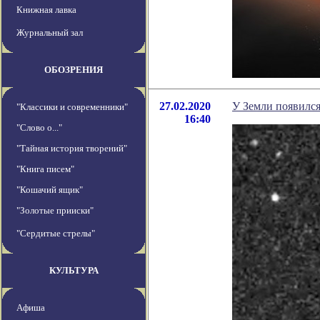
Книжная лавка
Журнальный зал
ОБОЗРЕНИЯ
27.02.2020
У Земли появился
"Классики и современники"
16:40
"Слово о..."
"Тайная история творений"
"Книга писем"
"Кошачий ящик"
"Золотые прииски"
"Сердитые стрелы"
КУЛЬТУРА
Афиша