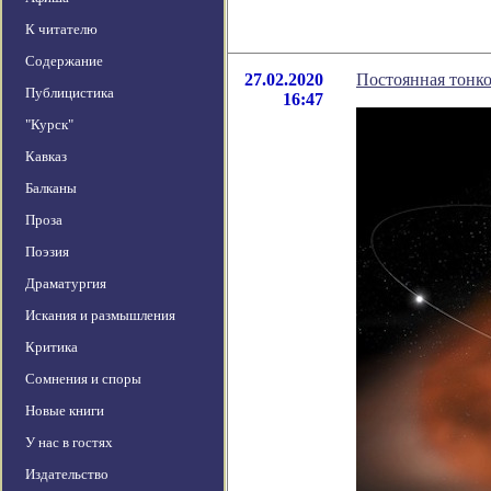
К читателю
Содержание
27.02.2020
Постоянная тонко
Публицистика
16:47
"Курск"
Кавказ
Балканы
Проза
Поэзия
Драматургия
Искания и размышления
Критика
Сомнения и споры
Новые книги
У нас в гостях
Издательство