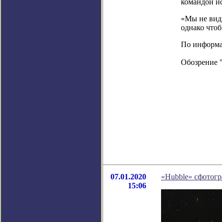
командой ис
«Мы не види
однако чтоб
По информаци
Обозрение 
07.01.2020
«Hubble» сфотог
15:06