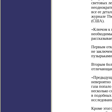
световых ле
неоднократ
все ее дета
журнале The
(США).
«Ключом к п
необходимым
рассказывае
Первым откр
не заключен
пузырьками.
Вторым бол
отличающаяс
«Предыдущи
невероятно
газа попало
несколько с
в подобных
исследован
Кроме этого