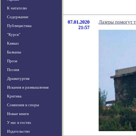
К читателю
Содержание
07.01.2020
Лазеры помогут т
Публицистика
21:57
"Курск"
Кавказ
Балканы
Проза
Поэзия
Драматургия
Искания и размышления
Критика
Сомнения и споры
Новые книги
У нас в гостях
Издательство