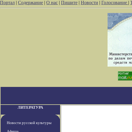
Портал
|
Содержание
|
О нас
|
Пишите
|
Новости
|
Голосование
|
ЛИТЕРАТУРА
Новости русской культуры
Афиша