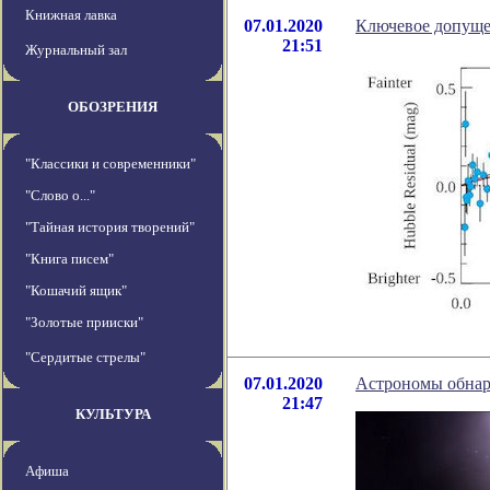
Книжная лавка
07.01.2020
Ключевое допуще
21:51
Журнальный зал
ОБОЗРЕНИЯ
"Классики и современники"
"Слово о..."
"Тайная история творений"
"Книга писем"
"Кошачий ящик"
"Золотые прииски"
"Сердитые стрелы"
07.01.2020
Астрономы обнар
21:47
КУЛЬТУРА
Афиша