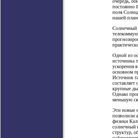
очередь, об
постоянно 
поля Солнца
нашей план
Солнечный в
телекоммун
прогнозиро
практически
Одной из ос
источника т
ускорения в
основном п
Источник та
составляет 
крупные ды
Однако про
меньшую ско
Эти новые н
позволили а
физики Кал
солнечный 
структур, о
наблюдения