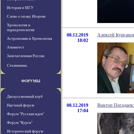
История в МГУ
Слово о полку Игореве
Хронология и
парахронология
08.12.2019
Алексей Кургано
Астрономия и Хронология
18:02
Альмагест
Запечатленная Россия
Сталиниана
ФОРУМЫ
Дискуссионный клуб
08.12.2019
Виктор Погадаев:
Научный форум
17:04
Форум "Русская идея"
Форум "Курск"
Исторический форум