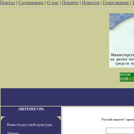
Портал
|
Содержание
|
О нас
|
Пишите
|
Новости
|
Голосование
|
ЛИТЕРАТУРА
"Русский переплет" заре
Новости русской культуры
Афиша