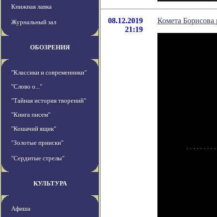
Книжная лавка
08.12.2019
Комета Борисова 
Журнальный зал
21:19
ОБОЗРЕНИЯ
"Классики и современники"
"Слово о..."
"Тайная история творений"
"Книга писем"
"Кошачий ящик"
"Золотые прииски"
"Сердитые стрелы"
КУЛЬТУРА
Афиша