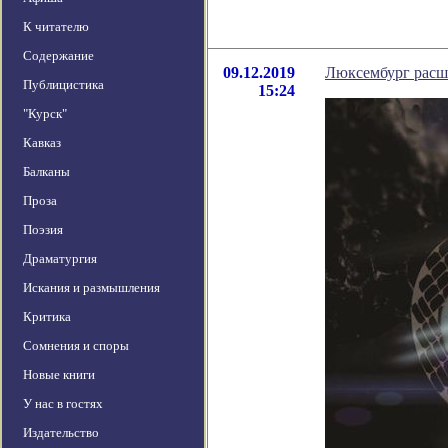
К читателю
Содержание
09.12.2019
Люксембург расши
Публицистика
15:24
"Курск"
Кавказ
Балканы
Проза
Поэзия
Драматургия
Искания и размышления
Критика
Сомнения и споры
Новые книги
У нас в гостях
Издательство