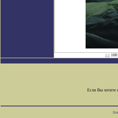
<<
1001
Если Вы хотите
Редк