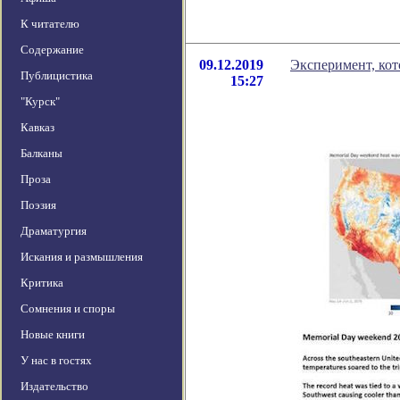
К читателю
Содержание
09.12.2019
Эксперимент, ко
Публицистика
15:27
"Курск"
Кавказ
Балканы
Проза
Поэзия
Драматургия
Искания и размышления
Критика
Сомнения и споры
Новые книги
У нас в гостях
Издательство