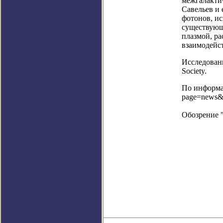
межгалактич
Савельев и 
фотонов, ис
существующ
плазмой, ра
взаимодейс
Исследовани
Society.
По информац
page=news&
Обозрение 