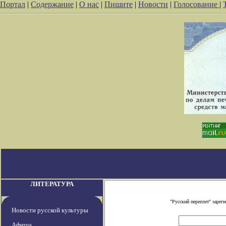
Портал
|
Содержание
|
О нас
|
Пишите
|
Новости
|
Голосование
|
ЛИТЕРАТУРА
"Русский переплет" заре
Новости русской культуры
Афиша