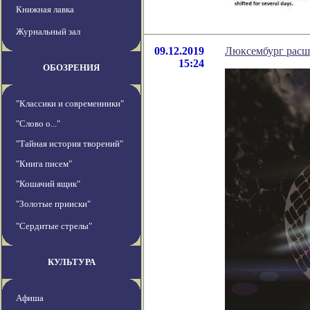
Книжная лавка
Журнальный зал
09.12.2019
Люксембург расши
15:24
ОБОЗРЕНИЯ
"Классики и современники"
"Слово о..."
"Тайная история творений"
"Книга писем"
"Кошачий ящик"
"Золотые прииски"
"Сердитые стрелы"
КУЛЬТУРА
Афиша