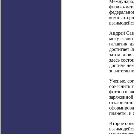
Международ
физико-мат
федерально
компьютерн
взаимодейс
Андрей Сав
могут являт
галактик, д
достигает З
затем внов
здесь состо
достичь нек
значительн
Ученые, сог
объяснить э
фотона в эл
заряженной
отклоненно
сформирова
планеты, и 
Второе объ
взаимодейс