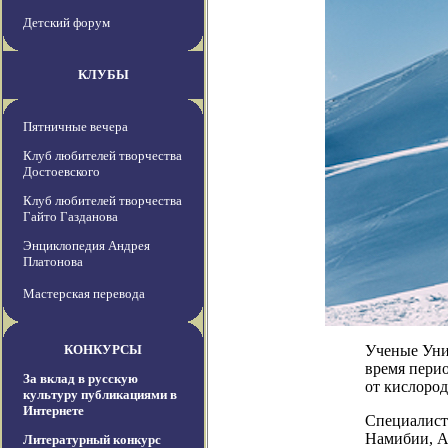
Детский форум
КЛУБЫ
Пятничные вечера
Клуб любителей творчества
Достоевского
Клуб любителей творчества
Гайто Газданова
Энциклопедия Андрея
Платонова
Мастерская перевода
КОНКУРСЫ
Ученые Уни
время перио
За вклад в русскую
от кислород
культуру публикациями в
Интернете
Специалист
Намибии, А
Литературный конкурс