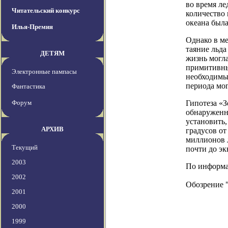
во время ле
Читательский конкурс
количество 
океана был
Илья-Премия
Однако в ме
таяние льда
ДЕТЯМ
жизнь могла
примитивные
Электронные пампасы
необходимы
периода мо
Фантастика
Форум
Гипотеза «
обнаруженн
установить,
АРХИВ
градусов от
миллионов л
Текущий
почти до эк
2003
По информаци
2002
Обозрение 
2001
2000
1999