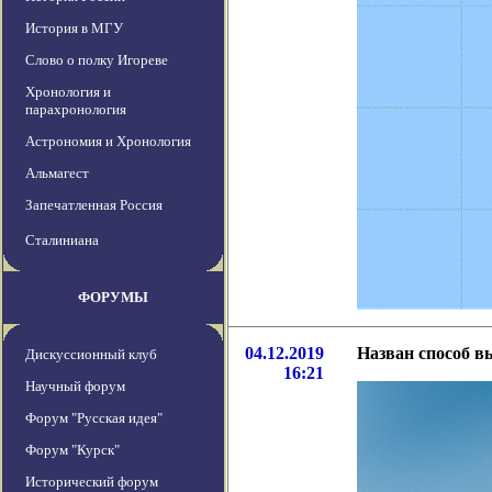
История в МГУ
Слово о полку Игореве
Хронология и
парахронология
Астрономия и Хронология
Альмагест
Запечатленная Россия
Сталиниана
ФОРУМЫ
04.12.2019
Назван способ в
Дискуссионный клуб
16:21
Научный форум
Форум "Русская идея"
Форум "Курск"
Исторический форум