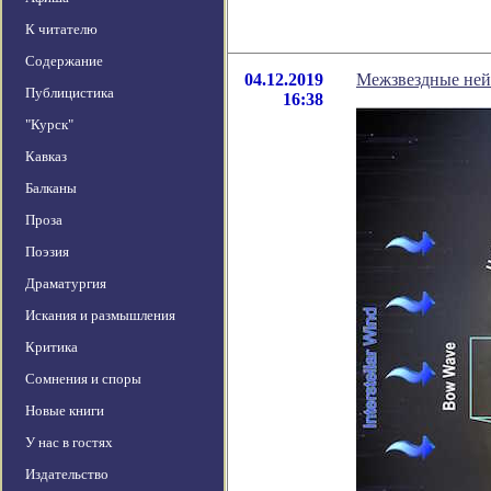
К читателю
Содержание
04.12.2019
Межзвездные нейт
Публицистика
16:38
"Курск"
Кавказ
Балканы
Проза
Поэзия
Драматургия
Искания и размышления
Критика
Сомнения и споры
Новые книги
У нас в гостях
Издательство