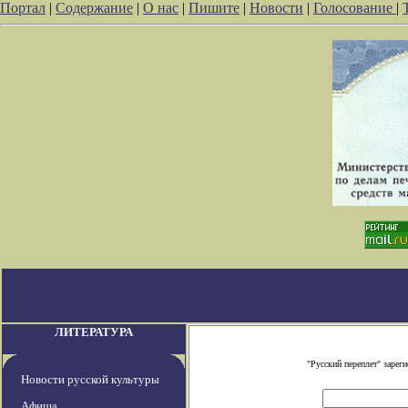
Портал
|
Содержание
|
О нас
|
Пишите
|
Новости
|
Голосование
|
ЛИТЕРАТУРА
"Русский переплет" заре
Новости русской культуры
Афиша