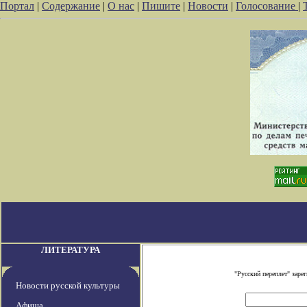
Портал
|
Содержание
|
О нас
|
Пишите
|
Новости
|
Голосование
|
ЛИТЕРАТУРА
"Русский переплет" зар
Новости русской культуры
Афиша