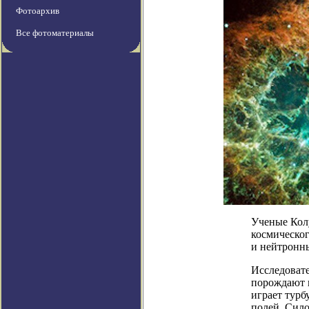
Фотоархив
Все фотоматериалы
Ученые Кол
космическог
и нейтронны
Исследоват
порождают в
играет турб
полей. Сило