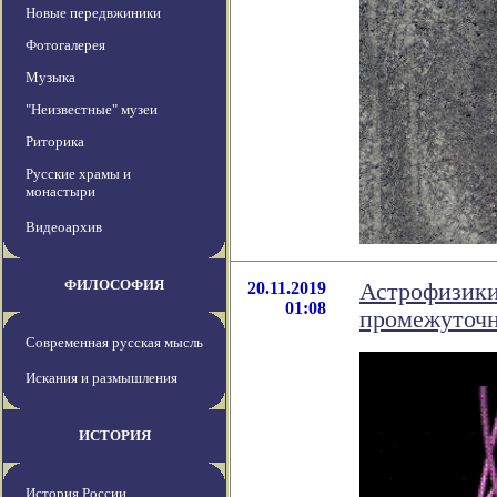
Новые передвжиники
Фотогалерея
Музыка
"Неизвестные" музеи
Риторика
Русские храмы и
монастыри
Видеоархив
ФИЛОСОФИЯ
20.11.2019
Астрофизики
01:08
промежуточ
Современная русская мысль
Искания и размышления
ИСТОРИЯ
История России