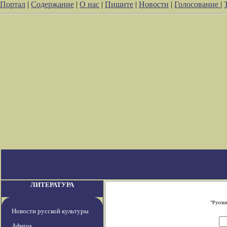
Портал
|
Содержание
|
О нас
|
Пишите
|
Новости
|
Голосование
|
ЛИТЕРАТУРА
"Русски
Новости русской культуры
Афиша