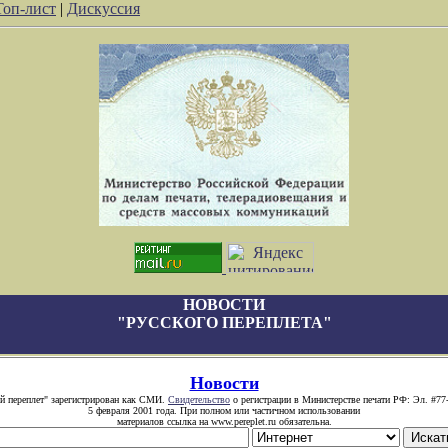
Топ-лист
|
Дискуссия
НОВОСТИ
"РУССКОГО ПЕРЕПЛЕТА"
Новости
й переплет" зарегистрирован как СМИ.
Свидетельство
о регистрации в Министерстве печати РФ: Эл. #77
5 февраля 2001 года. При полном или частичном использовании
материалов ссылка на www.pereplet.ru обязательна.