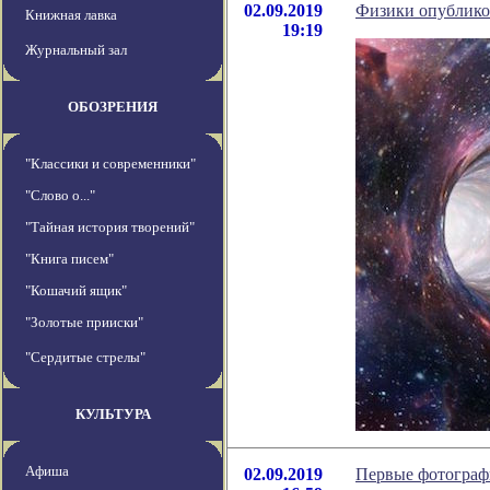
02.09.2019
Физики опублико
Книжная лавка
19:19
Журнальный зал
ОБОЗРЕНИЯ
"Классики и современники"
"Слово о..."
"Тайная история творений"
"Книга писем"
"Кошачий ящик"
"Золотые прииски"
"Сердитые стрелы"
КУЛЬТУРА
Афиша
02.09.2019
Первые фотограф