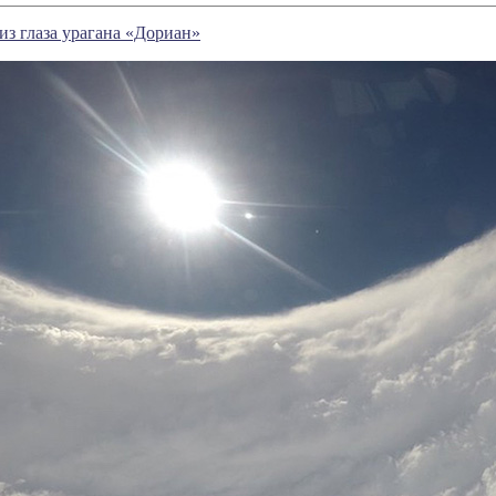
из глаза урагана «Дориан»