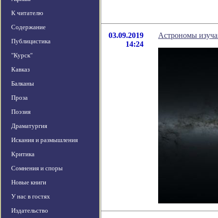
К читателю
Содержание
03.09.2019
Астрономы изуча
Публицистика
14:24
"Курск"
Кавказ
Балканы
Проза
Поэзия
Драматургия
Искания и размышления
Критика
Сомнения и споры
Новые книги
У нас в гостях
Издательство