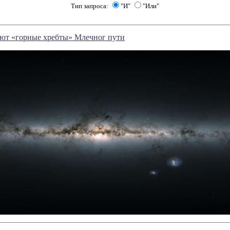
Тип запроса:
"И"
"Или"
ют «горные хребты» Млечног пути