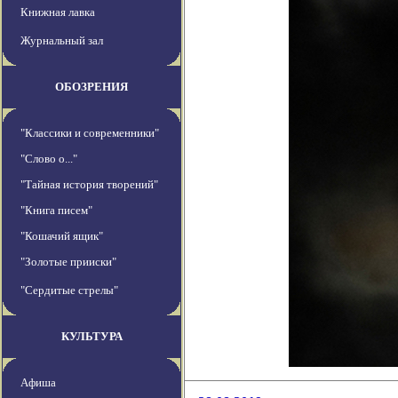
Книжная лавка
Журнальный зал
ОБОЗРЕНИЯ
"Классики и современники"
"Слово о..."
"Тайная история творений"
"Книга писем"
"Кошачий ящик"
"Золотые прииски"
"Сердитые стрелы"
КУЛЬТУРА
Афиша