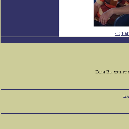
<<
104
Если Вы хотите
Редк