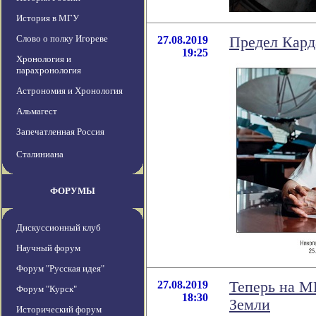
История в МГУ
Слово о полку Игореве
27.08.2019
Предел Кар
19:25
Хронология и
парахронология
Астрономия и Хронология
Альмагест
Запечатленная Россия
Сталиниана
ФОРУМЫ
Дискуссионный клуб
Научный форум
Форум "Русская идея"
27.08.2019
Теперь на М
Форум "Курск"
18:30
Земли
Исторический форум