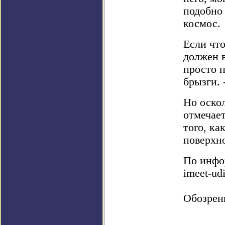
подобно
космос.
Если что
должен в
просто 
брызги. 
Но оскол
отмечает
того, ка
поверхно
По информ
imeet-udi
Обозрен