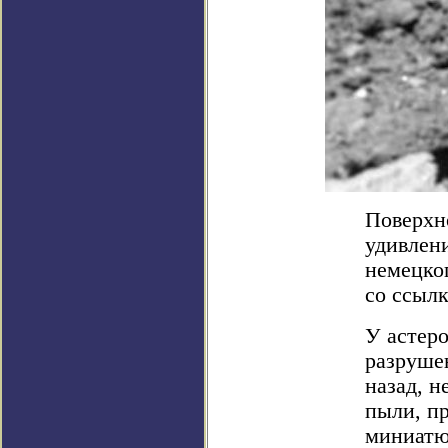
Поверхн
удивлен
немецког
со ссылк
У астеро
разрушен
назад, н
пыли, п
миниатю