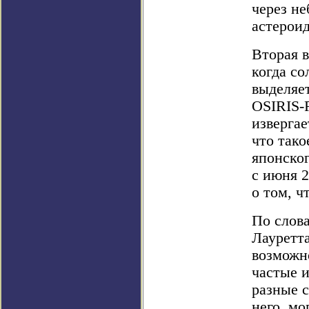
через н
астероид
Вторая 
когда со
выделяе
OSIRIS-
извергае
что тако
японског
с июня 
о том, ч
По слов
Лауретта
возможн
частые и
разные с
него, мо