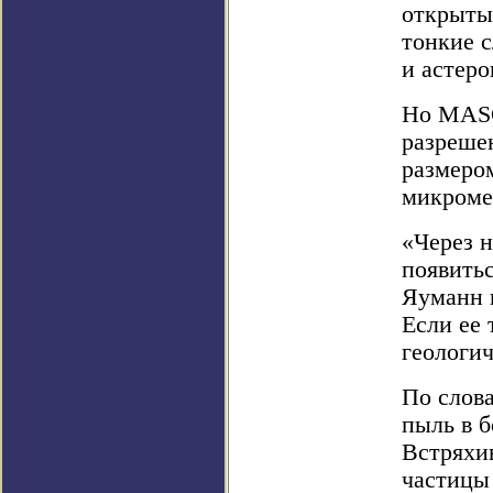
открыты
тонкие с
и астеро
Но MASC
разреше
размером
микроме
«Через н
появитьс
Яуманн и
Если ее 
геологи
По слова
пыль в 
Встряхив
частицы