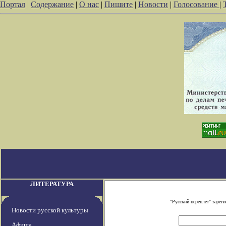
Портал
|
Содержание
|
О нас
|
Пишите
|
Новости
|
Голосование
|
ЛИТЕРАТУРА
"Русский переплет" заре
Новости русской культуры
Афиша