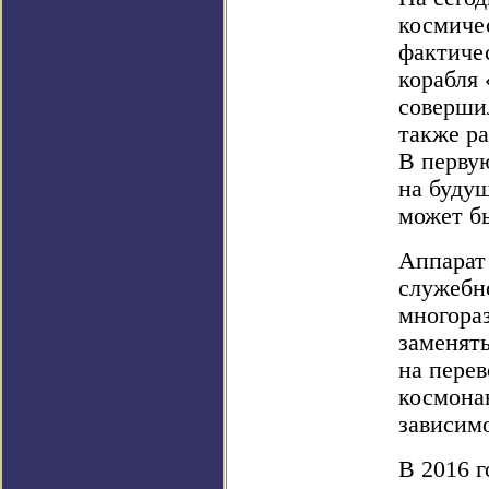
космиче
фактичес
корабля
совершил
также р
В первую
на буду
может бы
Аппарат 
служебн
многора
заменять
на перев
космонав
зависим
В 2016 