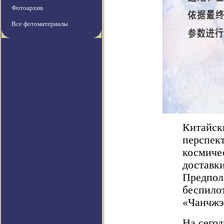
Фотоархив
Все фотоматериалы
Китайск
перспек
космичес
доставк
Предпола
беспило
«Чанчжэн
На сего