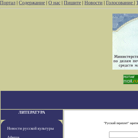
Портал
|
Содержание
|
О нас
|
Пишите
|
Новости
|
Голосование
|
ЛИТЕРАТУРА
"Русский переплет" заре
Новости русской культуры
Афиша