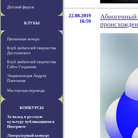
Детский форум
22.08.2019
Абиогенный 
16:59
КЛУБЫ
происхожден
Пятничные вечера
Клуб любителей творчества
Достоевского
Клуб любителей творчества
Гайто Газданова
Энциклопедия Андрея
Платонова
Мастерская перевода
КОНКУРСЫ
За вклад в русскую
культуру публикациями в
Интернете
Литературный конкурс