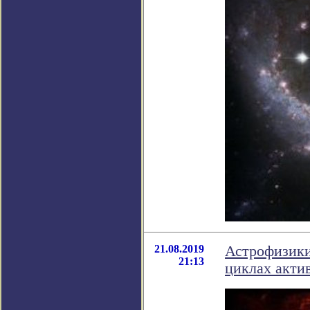
21.08.2019
Астрофизики
21:13
циклах акти