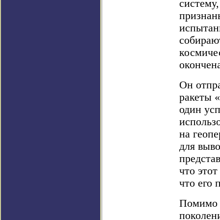
систему,
признан
испытан
собираю
космичес
окончена
Он отпра
ракеты 
один усп
использ
на геоп
для выв
представ
что этот
что его 
Помимо 
поколен