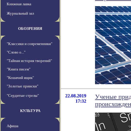
Книжная лавка
Журнальный зал
ОБОЗРЕНИЯ
"Классики и современники"
"Слово о..."
"Тайная история творений"
"Книга писем"
"Кошачий ящик"
"Золотые прииски"
"Сердитые стрелы"
22.08.2019
Ученые прид
17:32
происхожден
КУЛЬТУРА
Афиша