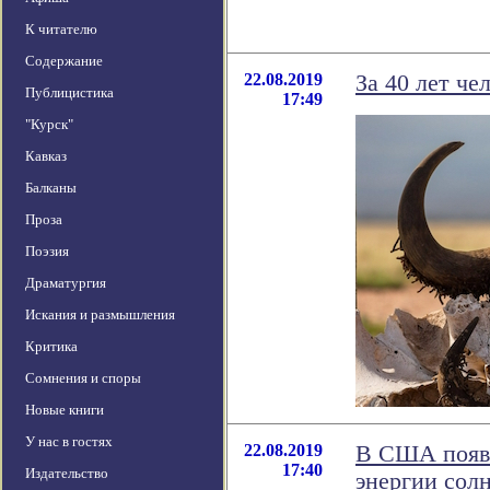
К читателю
Содержание
22.08.2019
За 40 лет ч
Публицистика
17:49
"Курск"
Кавказ
Балканы
Проза
Поэзия
Драматургия
Искания и размышления
Критика
Сомнения и споры
Новые книги
У нас в гостях
22.08.2019
В США появи
17:40
Издательство
энергии сол