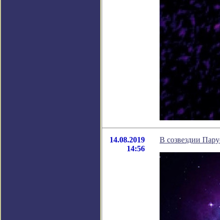
14.08.2019
В созвездии Пару
14:56