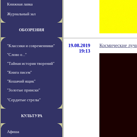
Книжная лавка
Журнальный зал
ОБОЗРЕНИЯ
19.08.2019
Космические лучи
"Классики и современники"
19:13
"Слово о..."
"Тайная история творений"
"Книга писем"
"Кошачий ящик"
"Золотые прииски"
"Сердитые стрелы"
КУЛЬТУРА
Афиша