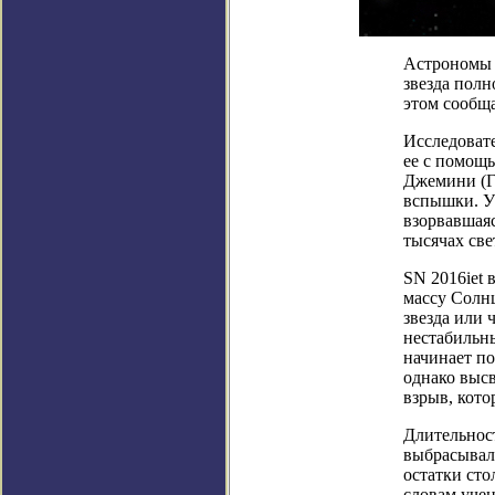
Астрономы 
звезда полн
этом сообща
Исследовате
ее с помощь
Джемини (Га
вспышки. Уч
взорвавшаяс
тысячах све
SN 2016iet 
массу Солнц
звезда или 
нестабильн
начинает по
однако высв
взрыв, кото
Длительност
выбрасывал
остатки сто
словам учен