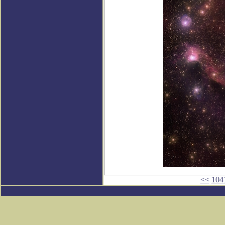
<<
104