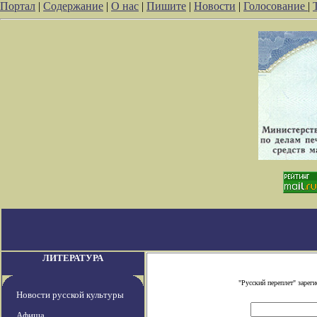
Портал
|
Содержание
|
О нас
|
Пишите
|
Новости
|
Голосование
|
ЛИТЕРАТУРА
"Русский переплет" заре
Новости русской культуры
Афиша