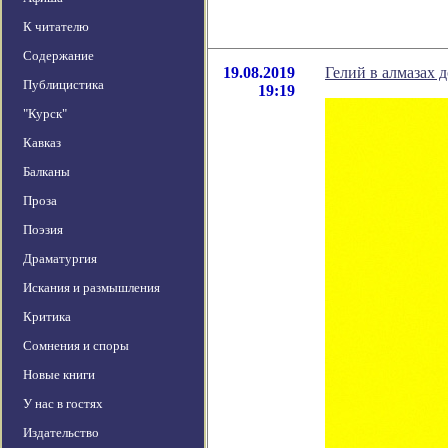
К читателю
Содержание
19.08.2019
Гелий в алмазах 
Публицистика
19:19
"Курск"
Кавказ
Балканы
Проза
Поэзия
Драматургия
Искания и размышления
Критика
Сомнения и споры
Новые книги
У нас в гостях
Издательство