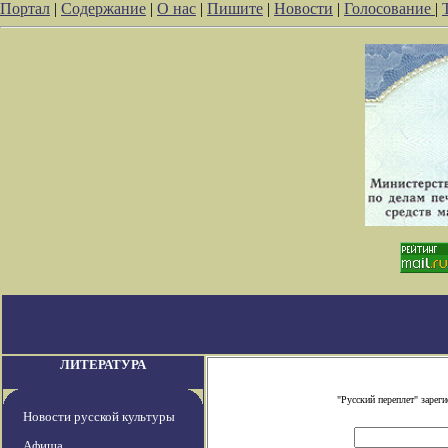
Портал
|
Содержание
|
О нас
|
Пишите
|
Новости
|
Голосование
|
ЛИТЕРАТУРА
"Русский переплет" заре
Новости русской культуры
Афиша