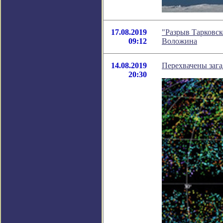
17.08.2019
"Разрыв Тарковск
09:12
Воложина
14.08.2019
Перехвачены зага
20:30