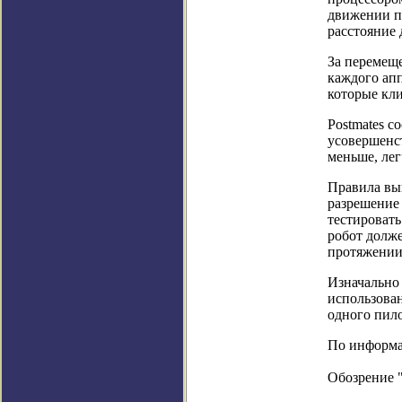
движении по
расстояние 
За перемеще
каждого апп
которые кли
Postmates с
усовершенст
меньше, лег
Правила вы
разрешение
тестировать
робот долже
протяжении 
Изначально 
использован
одного пило
По информац
Обозрение 