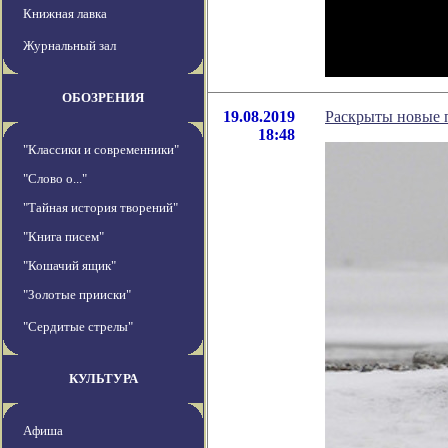
Книжная лавка
Журнальный зал
ОБОЗРЕНИЯ
19.08.2019
Раскрыты новые 
18:48
"Классики и современники"
"Слово о..."
"Тайная история творений"
"Книга писем"
"Кошачий ящик"
"Золотые прииски"
"Сердитые стрелы"
КУЛЬТУРА
Афиша