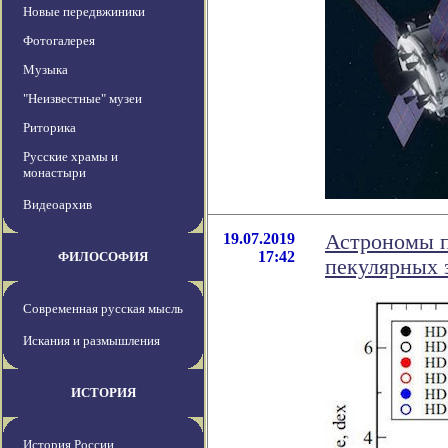
Новые передвжиники
Фотогалерея
Музыка
"Неизвестные" музеи
Риторика
Русские храмы и
монастыри
Видеоархив
19.07.2019
Астрономы п
17:42
ФИЛОСОФИЯ
пекулярных 
Современная русская мысль
Искания и размышления
ИСТОРИЯ
История России