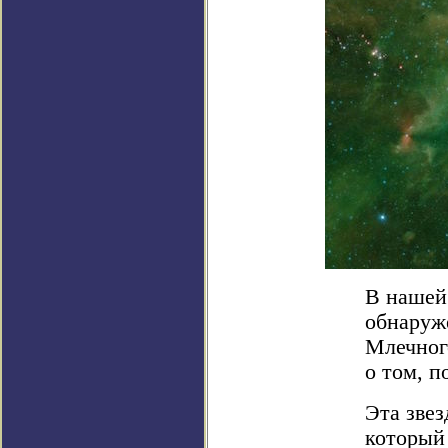
В нашей
обнаруже
Млечног
о том, п
Эта зве
который