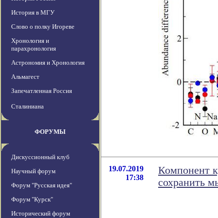
История в МГУ
Слово о полку Игореве
Хронология и
парахронология
Астрономия и Хронология
Альмагест
Запечатленная Россия
Сталиниана
ФОРУМЫ
Дискуссионный клуб
19.07.2019
Компонент к
Научный форум
17:38
сохранить м
Форум "Русская идея"
Форум "Курск"
Исторический форум