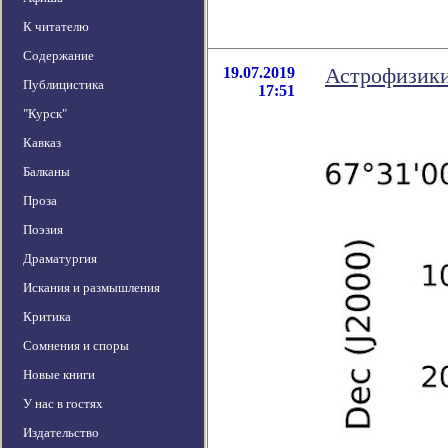
К читателю
Содержание
19.07.2019
Астрофизики
Публицистика
17:51
"Курск"
Кавказ
Балканы
Проза
Поэзия
Драматургия
Искания и размышления
Критика
Сомнения и споры
Новые книги
У нас в гостях
Издательство