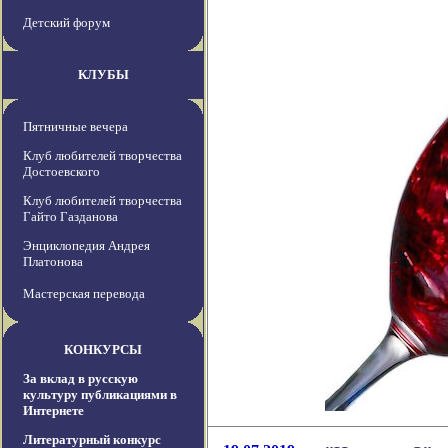
Детский форум
КЛУБЫ
Пятничные вечера
Клуб любителей творчества
Достоевского
Клуб любителей творчества
Гайто Газданова
Энциклопедия Андрея
Платонова
Мастерская перевода
КОНКУРСЫ
За вклад в русскую
культуру публикациями в
Интернете
Литературный конкурс