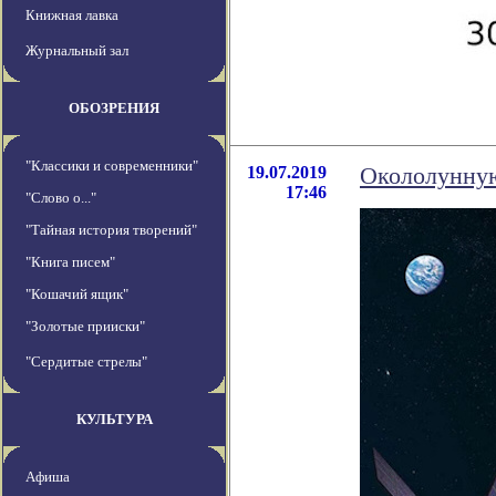
Книжная лавка
Журнальный зал
ОБОЗРЕНИЯ
"Классики и современники"
19.07.2019
Окололунную
17:46
"Слово о..."
"Тайная история творений"
"Книга писем"
"Кошачий ящик"
"Золотые прииски"
"Сердитые стрелы"
КУЛЬТУРА
Афиша