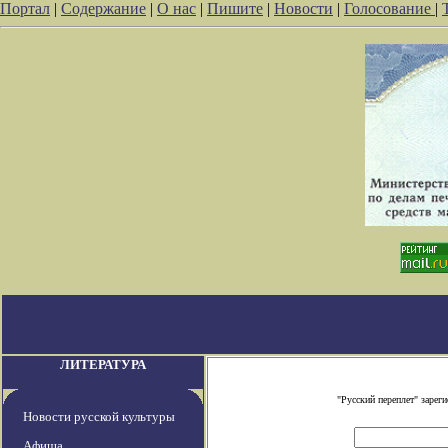
Портал
|
Содержание
|
О нас
|
Пишите
|
Новости
|
Голосование
|
ЛИТЕРАТУРА
"Русский переплет" заре
Новости русской культуры
Афиша