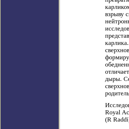
карлико
взрыву 
нейтрон
исследо
предста
карлика
сверхнов
формиру
обеднен
отличает
дыры. Со
сверхно
родитель
Исследов
Royal Ac
(R Raddi