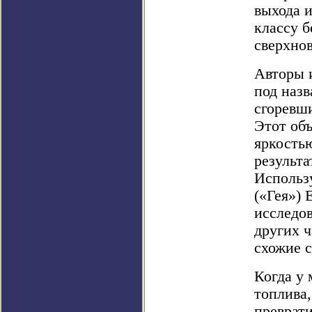
выхода 
классу 
сверхнов
Авторы и
под назв
сгоревши
Этот объ
яркость
результ
Использ
(«Гея») 
исследо
других ч
схожие с
Когда у 
топлива
преврати