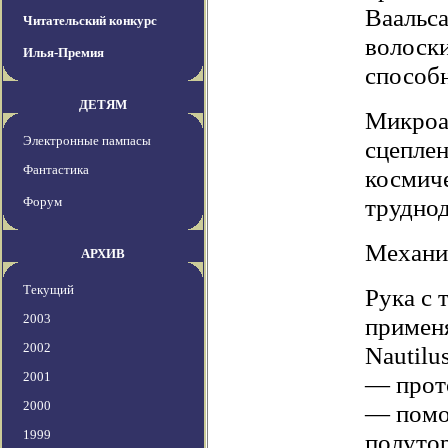
Ваальс
Читательский конкурс
волоски
Илья-Премия
способн
ДЕТЯМ
Микроа
Электронные пампасы
сцеплен
Фантастика
космиче
труднод
Форум
Механи
АРХИВ
Текущий
Рука с 
2003
применя
2002
Nautilu
2001
— прот
2000
— помог
1999
полутор