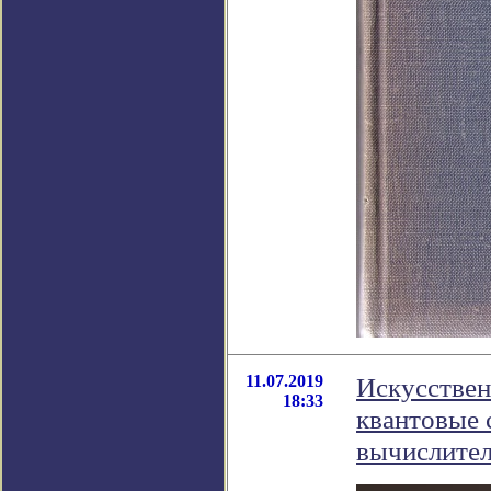
11.07.2019
Искусствен
18:33
квантовые 
вычислите