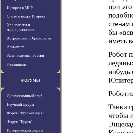
при это
История в МГУ
подобно
Слово о полку Игореве
стенам 
Хронология и
парахронология
бы «всв
Астрономия и Хронология
иметь в
Альмагест
Робот п
Запечатленная Россия
ледяных
Сталиниана
нибудь 
Юпитер
ФОРУМЫ
Роботи
Дискуссионный клуб
Научный форум
Танки г
Форум "Русская идея"
чтобы и
Форум "Курск"
Энцелад
Исторический форум
Короле