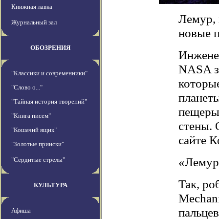
Книжная лавка
Лемур, 
Журнальный зал
новые 
ОБОЗРЕНИЯ
Инжене
NASA за
"Классики и современники"
которые
"Слово о..."
планеты
"Тайная история творений"
пещеры,
"Книга писем"
стены. 
"Кошачий ящик"
сайте 
"Золотые прииски"
«Лемур
"Сердитые стрелы"
Так, ро
КУЛЬТУРА
Mechani
пальцев
Афиша