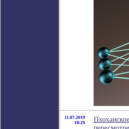
11.07.2019
Пхоханское
18:29
пересмотре