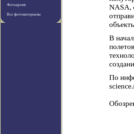
Фотоархив
NASA, 
отправи
Все фотоматериалы
объекты
В нача
полетов
техноло
создани
По инфо
science
Обозре