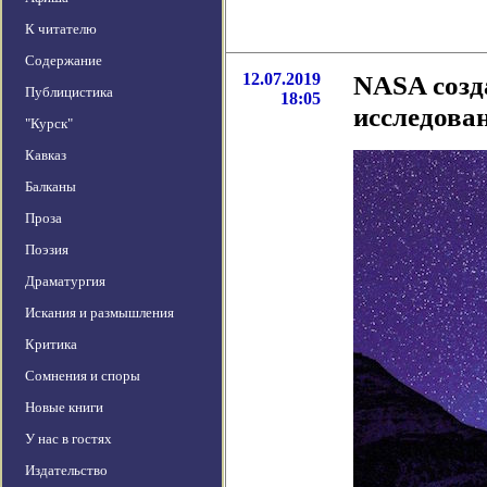
К читателю
Содержание
12.07.2019
NASA созд
Публицистика
18:05
исследова
"Курск"
Кавказ
Балканы
Проза
Поэзия
Драматургия
Искания и размышления
Критика
Сомнения и споры
Новые книги
У нас в гостях
Издательство