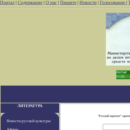
Портал
|
Содержание
|
О нас
|
Пишите
|
Новости
|
Голосование
|
ЛИТЕРАТУРА
"Русский переплет" заре
Новости русской культуры
Афиша