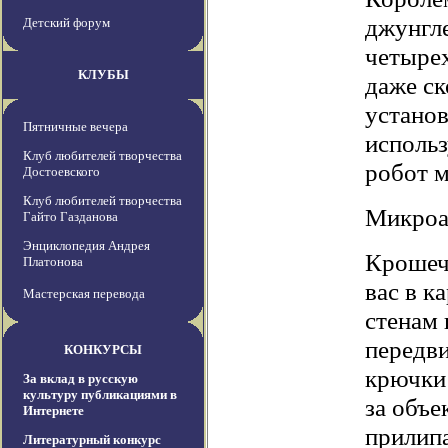
джунгле
Детский форум
четырех
КЛУБЫ
даже ск
устано
Пятничные вечера
использ
Клуб любителей творчества
робот м
Достоевского
Клуб любителей творчества
Микроа
Гайто Газданова
Энциклопедия Андрея
Крошеч
Платонова
вас в к
Мастерская перевода
стенам 
передви
КОНКУРСЫ
крючки 
За вклад в русскую
культуру публикациями в
за объе
Интернете
прилип
Литературный конкурс