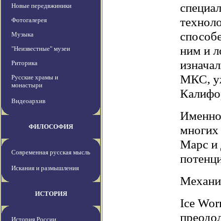
специа
Новые передвжиники
техноло
Фотогалерея
способе
Музыка
ним и л
"Неизвестные" музеи
изнача
Риторика
МКС, у
Русские храмы и
монастыри
Калифо
Видеоархив
Именно
ФИЛОСОФИЯ
многих 
Марс и 
Современная русская мысль
потенц
Искания и размышления
Механи
ИСТОРИЯ
Ice Wor
преодол
История России