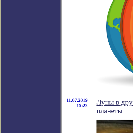
11.07.2019
Луны в дру
15:22
планеты