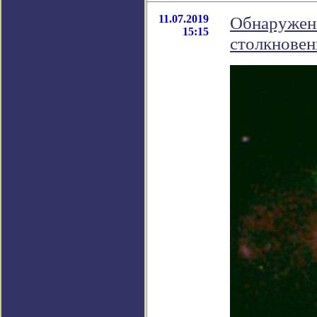
11.07.2019
Обнаружены
15:15
столкнове