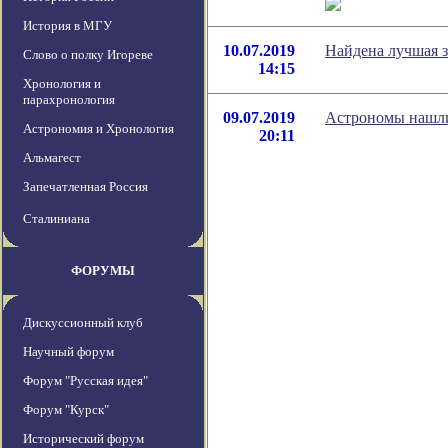
История в МГУ
10.07.2019
Найдена лучшая 
Слово о полку Игореве
14:15
Хронология и
парахронология
09.07.2019
Астрономы нашли
Астрономия и Хронология
20:11
Альмагест
Запечатленная Россия
Сталиниана
ФОРУМЫ
Дискуссионный клуб
Научный форум
Форум "Русская идея"
Форум "Курск"
Исторический форум