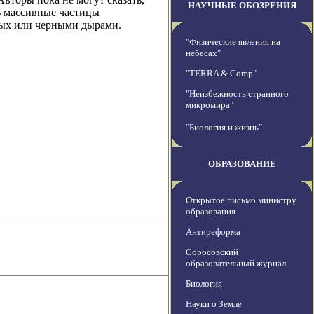
НАУЧНЫЕ ОБОЗРЕНИЯ
ть массивные частицы
вых или черными дырами.
"Физические явления на
небесах"
"TERRA & Comp"
"Неизбежность странного
микромира"
"Биология и жизнь"
ОБРАЗОВАНИЕ
Открытое письмо министру
образования
Антиреформа
Соросовский
образовательный журнал
Биология
Науки о Земле