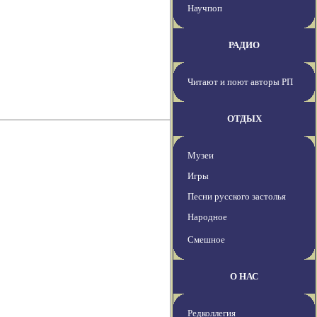
Научпоп
РАДИО
Читают и поют авторы РП
ОТДЫХ
Музеи
Игры
Песни русского застолья
Народное
Смешное
О НАС
Редколлегия