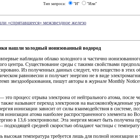
Тип запроса:
"И"
"Или"
ли «спрятавшееся» межзвездное железо
тики нашли холодный ионизованный водород
впервые наблюдали облако холодного и частично ионизованного
ого центра. Существование среды с такими свойствами предпола
ировано. Из полученных данных следует, что вещество в этих об
ческом равновесии и получает энергию не в виде электромагни
емп звездообразования, пишут авторы в журнале Monthly Notices 
 это процесс отрыва электрона от нейтрального атома, после ч
 также называют переход электронов на высоковозбужденные ур
нергия ионизации зависит от силы взаимодействия в системе, по
ля ионизации атома наиболее распространенного элемента во Вс
ергию в 13,6 электронвольт. Эта энергия может быть получена п
— подходящей средней скоростью обладают частицы с температур
ь высокая температура требуется лишь для полной ионизации и 