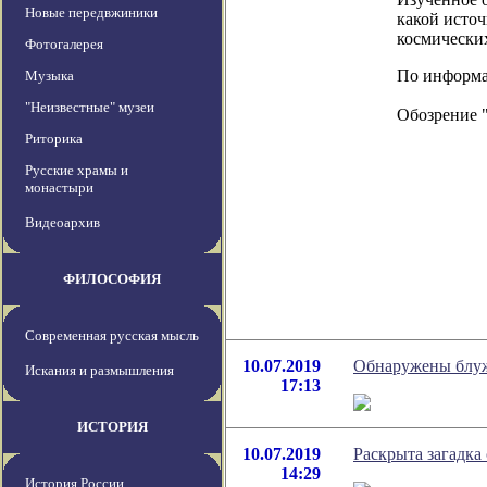
Новые передвжиники
какой источ
космически
Фотогалерея
По информаци
Музыка
"Неизвестные" музеи
Обозрение 
Риторика
Русские храмы и
монастыри
Видеоархив
ФИЛОСОФИЯ
Современная русская мысль
10.07.2019
Обнаружены блуж
Искания и размышления
17:13
ИСТОРИЯ
10.07.2019
Раскрыта загадка
14:29
История России