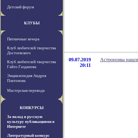
Детский форум
КЛУБЫ
Пятничные вечера
Клуб любителей творчества
Достоевского
09.07.2019
Астрономы нашли
Клуб любителей творчества
20:11
Гайто Газданова
Энциклопедия Андрея
Платонова
Мастерская перевода
КОНКУРСЫ
За вклад в русскую
культуру публикациями в
Интернете
Литературный конкурс