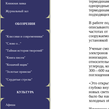
термодинами
Книжная лавка
однородные
термодинами
Журнальный зал
подходящих 
В работе п
ОБОЗРЕНИЯ
описываютс
частотах от
сооружаемог
"Классики и современники"
установкой 
"Слово о..."
Ученые смо
"Тайная история творений"
электронов
ионизации. 
"Книга писем"
относитель
"Кошачий ящик"
углерода, к
300—600 на
"Золотые прииски"
поглощения
"Сердитые стрелы"
«Это открыт
глубоко вн
новых свети
КУЛЬТУРА
было бы наи
холодных об
Афиша
Изученное о