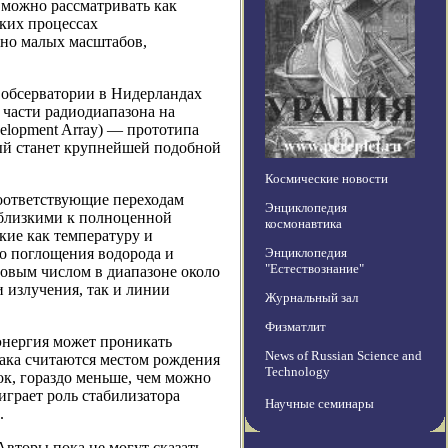
 можно рассматривать как
ких процессах
дно малых масштабов,
 обсерватории в Нидерландах
 части радиодиапазона на
elopment Array) — прототипа
рый станет крупнейшей подобной
Космические новости
оответствующие переходам
Энциклопедия
 близкими к полноценной
космонавтика
кие как температуру и
о поглощения водорода и
Энциклопедия
"Естествознание"
товым числом в диапазоне около
 излучения, так и линии
Журнальный зал
Физматлит
энергия может проникать
News of Russian Science and
лака считаются местом рождения
Technology
ок, гораздо меньше, чем можно
играет роль стабилизатора
Научные семинары
.
вторы пока не могут сказать,