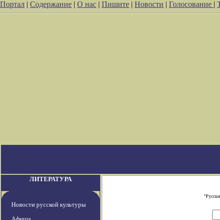
Портал
|
Содержание
|
О нас
|
Пишите
|
Новости
|
Голосование
|
ЛИТЕРАТУРА
"Русски
Новости русской культуры
Афиша