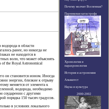
Почему молчит Вселенная?
Парниковая катастрофа
 водорода в области
галось ранее, но никогда не
лаках не находится в
тных волн, что может объяснять
Хронология и
of the Royal Astronomical
парахронология
История и астрономия
его он становится ионом. Иногда
Альмагест
овни энергии, близкие к отрыву
этому меняется от элемента к
Наука и культура
еленной, водорода, необходимо
ри соударении с другими
2000-2002
ой порядка 150 тысяч градусов.
только в условиях локального