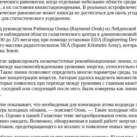
ческого равновесия, когда отдельные небольшие области среды
, а их состояния квазистационарными. В реальных астрофизичес
ческое равновесие может никогда не достигаться для сколь уго
для статистического усреднения.
од руководством Рэймонда Оонка (Raymond Oonk) из Лейденской
я наблюдения области галактического центра в длинноволновой
 30 до 325 мегагерц при помощи установки EDA (Engineering Dev
о массива радиотелескопов SKA (Square Kilometre Array), кото
на Земле.
гли зафиксировать низкочастотные рекомбинационные линии, с
 между высоковозбужденными уровнями энергии, относительно
Такие линии позволяют определить многие параметры среды, та
ные концентрации веществ. Авторам удалось выделить множеств
оторые появились при переходе между уровнями с главным кван
 соседний или следующий после него. Были измерены как линии
.
ие показывает, что необходимая для ионизации атома водорода 
утрь холодных облаков, — поясняет Оонк. — Такие холодные об
л. Однако в нашей Галактике темп звездообразования очень низ
вно ожидать. Возможно, обнаруженная в нашей работе энергия 
лаков, предотвращающего их коллапс и появление новых звезд»
блако должно находиться при температуре порядка 40 кельвин. А