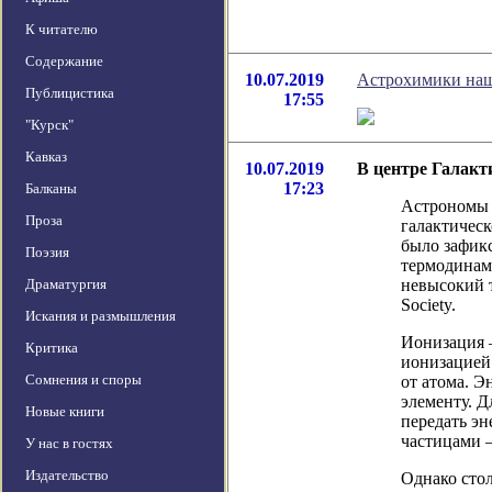
К читателю
Содержание
10.07.2019
Астрохимики наш
Публицистика
17:55
"Курск"
Кавказ
10.07.2019
В центре Галак
17:23
Балканы
Астрономы 
Проза
галактическ
было зафикс
Поэзия
термодинами
Драматургия
невысокий т
Society.
Искания и размышления
Ионизация —
Критика
ионизацией
Сомнения и споры
от атома. Э
элементу. Д
Новые книги
передать эн
частицами 
У нас в гостях
Издательство
Однако стол