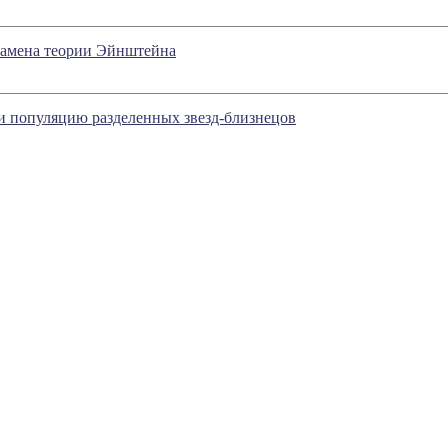
замена теории Эйнштейна
 популяцию разделенных звезд-близнецов