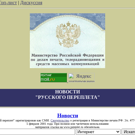
Топ-лист
|
Дискуссия
НОВОСТИ
"РУССКОГО ПЕРЕПЛЕТА"
Новости
й переплет" зарегистрирован как СМИ.
Свидетельство
о регистрации в Министерстве печати РФ: Эл. #77
5 февраля 2001 года. При полном или частичном использовании
материалов ссылка на www.pereplet.ru обязательна.