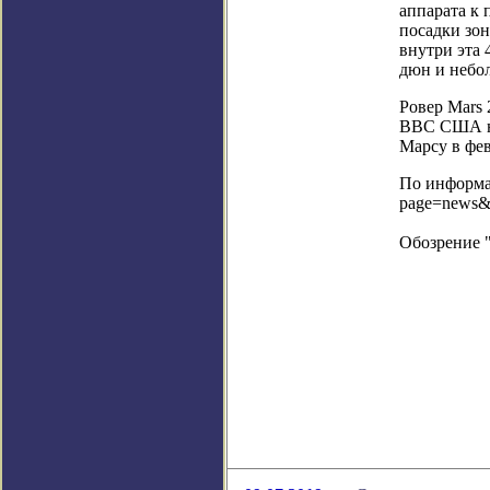
аппарата к 
посадки зо
внутри эта 
дюн и небо
Ровер Mars 
ВВС США на
Марсу в фев
По информац
page=news&
Обозрение 