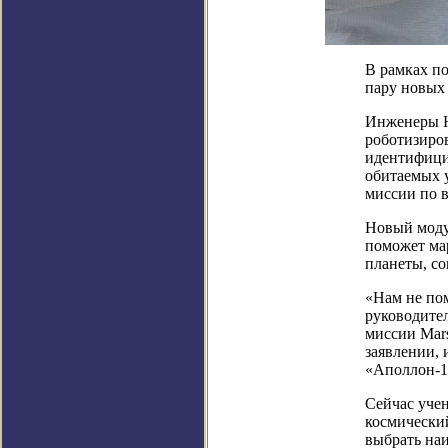
В рамках по
пару новых
Инженеры Н
роботизиров
идентифицир
обитаемых 
миссии по в
Новый модул
поможет ма
планеты, с
«Нам не по
руководите
миссии Mar
заявлении,
«Аполлон-11
Сейчас учен
космически
выбрать на