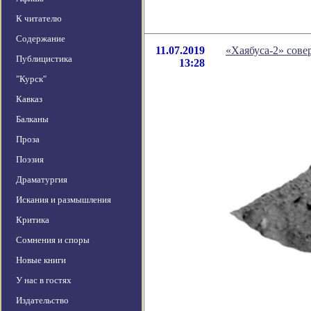
К читателю
Содержание
11.07.2019
«Хаябуса-2» сове
Публицистика
13:28
"Курск"
Кавказ
Балканы
Проза
Поэзия
Драматургия
Искания и размышления
Критика
Сомнения и споры
Новые книги
У нас в гостях
Издательство