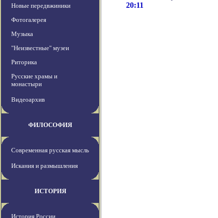
20:11
Новые передвжиники
Фотогалерея
Музыка
"Неизвестные" музеи
Риторика
Русские храмы и
монастыри
Видеоархив
ФИЛОСОФИЯ
Современная русская мысль
Искания и размышления
ИСТОРИЯ
История России