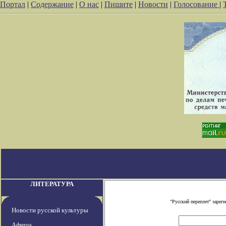
Портал
|
Содержание
|
О нас
|
Пишите
|
Новости
|
Голосование
|
ЛИТЕРАТУРА
"Русский переплет" заре
Новости русской культуры
Афиша