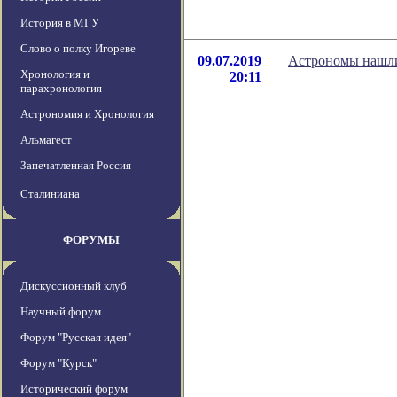
История в МГУ
Слово о полку Игореве
09.07.2019
Астрономы нашли
Хронология и
20:11
парахронология
Астрономия и Хронология
Альмагест
Запечатленная Россия
Сталиниана
ФОРУМЫ
Дискуссионный клуб
Научный форум
Форум "Русская идея"
Форум "Курск"
Исторический форум