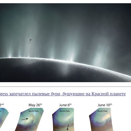
ress запечатлел пылевые бури, бушующие на Красной планете