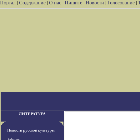
Портал
|
Содержание
|
О нас
|
Пишите
|
Новости
|
Голосование
|
ЛИТЕРАТУРА
Новости русской культуры
Афиша