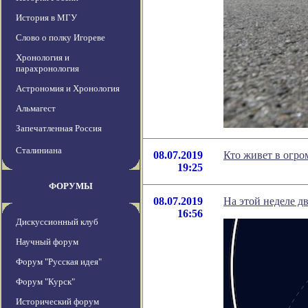
История в МГУ
Слово о полку Игореве
Хронология и
парахронология
Астрономия и Хронология
Альмагест
Запечатленная Россия
Сталиниана
08.07.2019
Кто живет в огро
19:25
ФОРУМЫ
08.07.2019
На этой неделе д
16:56
Дискуссионный клуб
Научный форум
Форум "Русская идея"
Форум "Курск"
Исторический форум