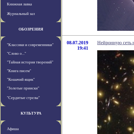
Книжная лавка
Журнальный зал
ОБОЗРЕНИЯ
08.07.2019
Нейронную сеть н
"Классики и современники"
19:41
"Слово о..."
"Тайная история творений"
"Книга писем"
"Кошачий ящик"
"Золотые прииски"
"Сердитые стрелы"
КУЛЬТУРА
Афиша