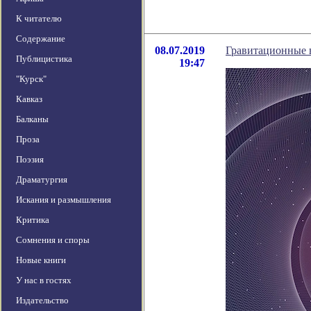
К читателю
Содержание
08.07.2019
Гравитационные в
Публицистика
19:47
"Курск"
Кавказ
Балканы
Проза
Поэзия
Драматургия
Искания и размышления
Критика
Сомнения и споры
Новые книги
У нас в гостях
Издательство