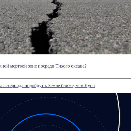
мной мертвой зоне посреди Тихого океана?
ва астероида подойдут к Земле ближе, чем Луна