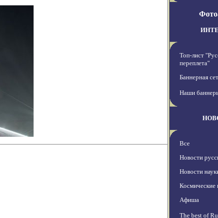
Фото
ИНТ
Топ-лист "Рус
переплета"
Баннерная се
Наши баннер
НОВ
Все
Новости русс
Новости наук
Космические 
Афиша
The best of Ru