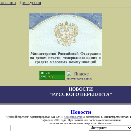
Топ-лист
|
Дискуссия
НОВОСТИ
"РУССКОГО ПЕРЕПЛЕТА"
Новости
"Русский переплет" зарегистрирован как СМИ.
Свидетельство
о регистрации в Министерстве печати 
5 февраля 2001 года. При полном или частичном использовании
материалов ссылка на www.pereplet.ru обязательна.