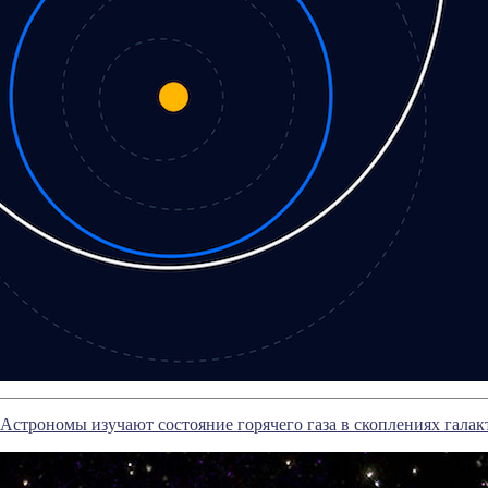
Астрономы изучают состояние горячего газа в скоплениях галак