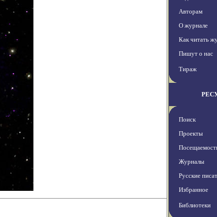
Авторам
О журнале
Как читать ж
Пишут о нас
Тираж
РЕС
Поиск
Проекты
Посещаемост
Журналы
Русские писа
Избранное
Библиотеки