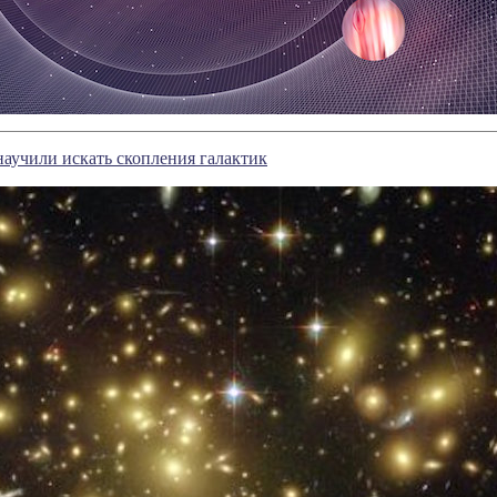
аучили искать скопления галактик