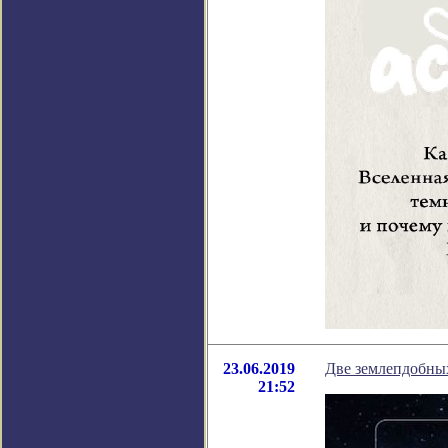
23.06.2019
Две землепдобны
21:52