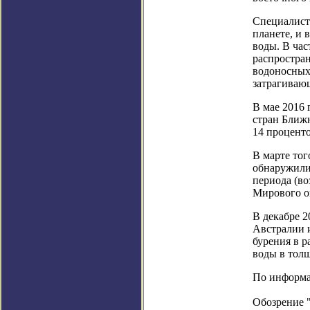
Специалист
планете, и
воды. В ча
распростран
водоносных
затрагиваю
В мае 2016 
стран Ближн
14 проценто
В марте тог
обнаружили
периода (во
Мирового о
В декабре 
Австралии и
бурения в р
воды в толщ
По информаци
Обозрение 