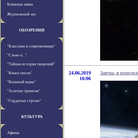
Книжная лавка
Журнальный зал
ОБОЗРЕНИЯ
"Классики и современники"
"Слово о..."
"Тайная история творений"
24.06.2019
Завтра, в понеде
"Книга писем"
16:06
"Кошачий ящик"
"Золотые прииски"
"Сердитые стрелы"
КУЛЬТУРА
Афиша