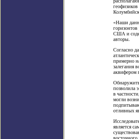
располагаю
геофизиков 
Колумбийск
«Наши данн
горизонтов 
США и соде
авторы.
Согласно д
атлантическ
примерно н
залегания в
аквифером 
Обнаружить
позволила э
в частности
могли возни
подпитываю
отливных я
Исследоват
является с
существова
восточного