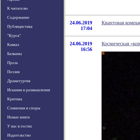
К читателю
Содержание
24.06.2019
Квантовая компью
Публицистика
17:04
"Курск"
24.06.2019
Космическая «кор
Кавказ
16:56
Балканы
Проза
Поэзия
Драматургия
Искания и размышления
Критика
Сомнения и споры
Новые книги
У нас в гостях
Издательство