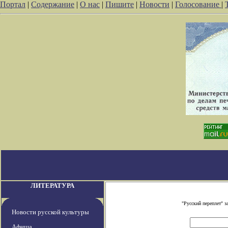
Портал
|
Содержание
|
О нас
|
Пишите
|
Новости
|
Голосование
|
ЛИТЕРАТУРА
"Русский переплет" 
Новости русской культуры
Афиша