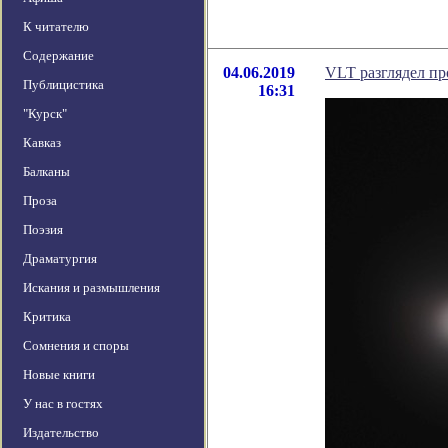
К читателю
Содержание
04.06.2019
VLT разглядел пр
Публицистика
16:31
"Курск"
Кавказ
Балканы
Проза
Поэзия
Драматургия
Искания и размышления
Критика
Сомнения и споры
Новые книги
У нас в гостях
Издательство