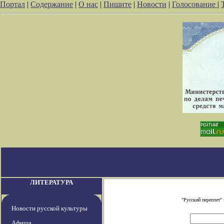
Портал
|
Содержание
|
О нас
|
Пишите
|
Новости
|
Голосование
|
ЛИТЕРАТУРА
"Русский переплет"
Новости русской культуры
Афиша