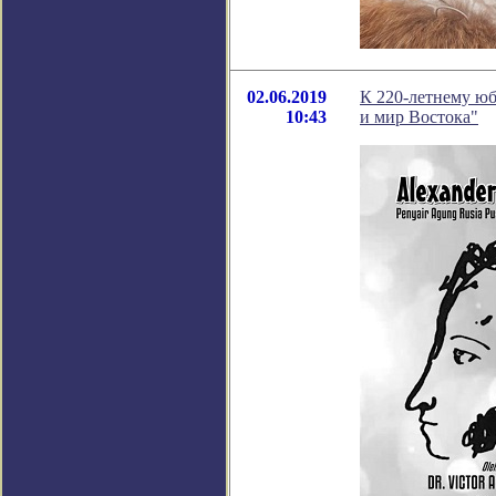
02.06.2019
К 220-летнему ю
10:43
и мир Востока"