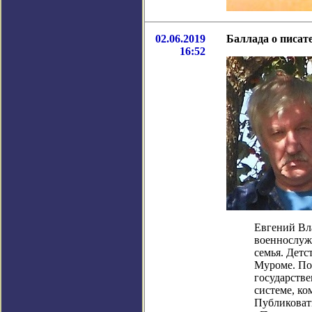
02.06.2019
Баллада о писат
16:52
Евгений Вла
военнослужа
семья. Детс
Муроме. По
государстве
системе, ко
Публиковать