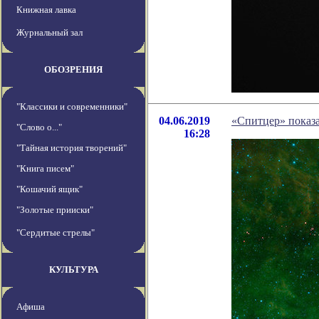
Книжная лавка
Журнальный зал
ОБОЗРЕНИЯ
"Классики и современники"
04.06.2019
«Спитцер» показа
"Слово о..."
16:28
"Тайная история творений"
"Книга писем"
"Кошачий ящик"
"Золотые прииски"
"Сердитые стрелы"
КУЛЬТУРА
Афиша