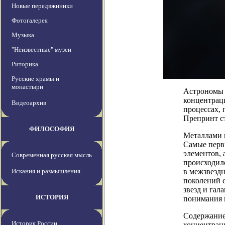
Новые передвжиники
Фотогалерея
Музыка
"Неизвестные" музеи
Риторика
Русские храмы и
монастыри
Астрономы 
концентраци
Видеоархив
процессах,
Препринт ст
ФИЛОСОФИЯ
Металлами в
Самые первы
элементов, 
Современная русская мысль
происходил
Искания и размышления
в межзвезд
поколений с
звезд и гал
ИСТОРИЯ
понимания 
Содержание 
История России
концентраци