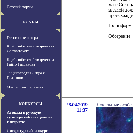
масс Солнца
Детский форум
звездой дол
происхожде
КЛУБЫ
По информаци
Обозрение 
Пятничные вечера
Клуб любителей творчества
Достоевского
Клуб любителей творчества
Гайто Газданова
Энциклопедия Андрея
Платонова
Мастерская перевода
КОНКУРСЫ
26.04.2019
Локальные особен
11:37
За вклад в русскую
культуру публикациями в
Интернете
Литературный конкурс