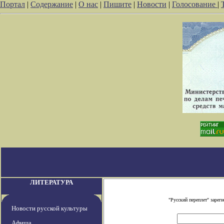
Портал
|
Содержание
|
О нас
|
Пишите
|
Новости
|
Голосование
|
ЛИТЕРАТУРА
"Русский переплет" заре
Новости русской культуры
Афиша