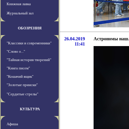
Книжная лавка
Журнальный зал
ОБОЗРЕНИЯ
26.04.2019
Астрономы нашл
"Классики и современники"
11:41
"Слово о..."
"Тайная история творений"
"Книга писем"
"Кошачий ящик"
"Золотые прииски"
"Сердитые стрелы"
КУЛЬТУРА
Афиша