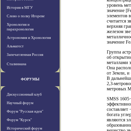
уровень мет
История в МГУ
значение [F
элементов в
Слово о полку Игореве
считается з
Хронология и
верхняя гра
парахронология
железом зв
металличнос
Астрономия и Хронология
значение Fe
Альмагест
Группа астр
Запечатленная Россия
об открытии
металлами з
Сталиниана
Она располо
от Земли, и
В дальнейш
ФОРУМЫ
2,3-метрово
метровых М
Дискуссионный клуб
SMSS 1605−1
Научный форум
эффективной
составляет 
Форум "Русская идея"
богата угле
являются эл
Форум "Курск"
образованны
Исторический форум
вещество зв