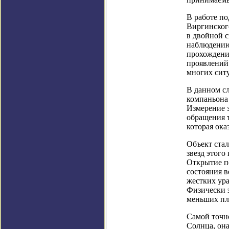
В работе по
Виргинског
в двойной с
наблюдению
прохождении
проявлений
многих ситу
В данном с
компаньона 
Измерение з
обращения т
которая ока
Объект стал
звезд этого
Открытие п
состояния в
жестких ура
Физически 
меньших пл
Самой точно
Солнца, он