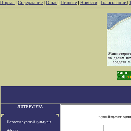
Портал
|
Содержание
|
О нас
|
Пишите
|
Новости
|
Голосование
|
ЛИТЕРАТУРА
"Русский переплет" заре
Новости русской культуры
Афиша