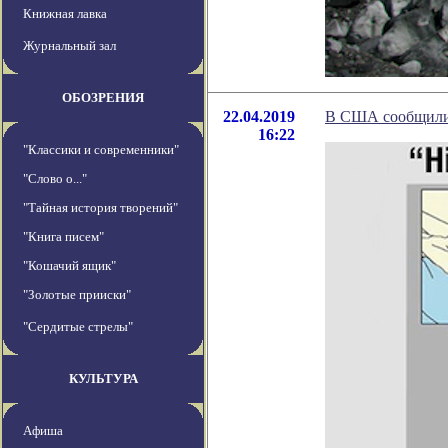
Книжная лавка
Журнальный зал
ОБОЗРЕНИЯ
22.04.2019
В США сообщили 
16:22
"Классики и современники"
"Слово о..."
"Тайная история творений"
"Книга писем"
"Кошачий ящик"
"Золотые прииски"
"Сердитые стрелы"
КУЛЬТУРА
Афиша