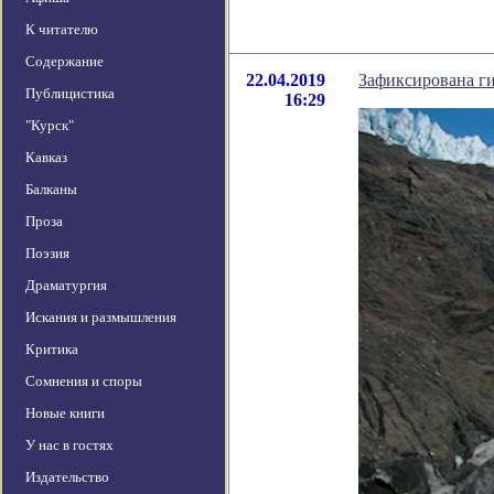
К читателю
Содержание
22.04.2019
Зафиксирована г
Публицистика
16:29
"Курск"
Кавказ
Балканы
Проза
Поэзия
Драматургия
Искания и размышления
Критика
Сомнения и споры
Новые книги
У нас в гостях
Издательство