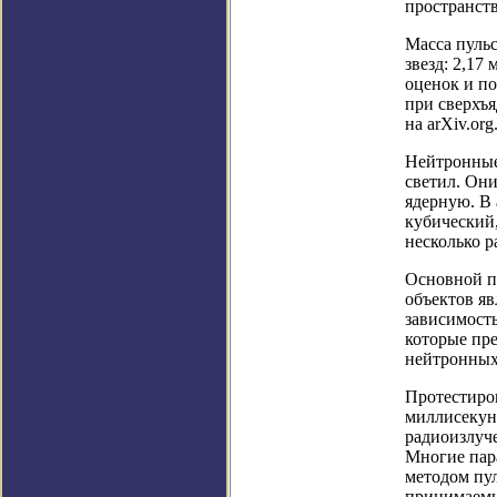
пространст
Масса пуль
звезд: 2,17
оценок и по
при сверхъя
на arXiv.org
Нейтронные
светил. Он
ядерную. В 
кубический,
несколько р
Основной п
объектов яв
зависимость
которые пре
нейтронных 
Протестиро
миллисекун
радиоизлуче
Многие пара
методом пу
принимаемы