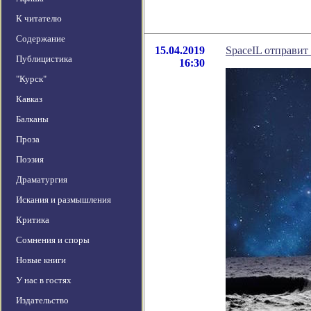
К читателю
Содержание
15.04.2019
SpaceIL отправит
Публицистика
16:30
"Курск"
Кавказ
Балканы
Проза
Поэзия
Драматургия
Искания и размышления
Критика
Сомнения и споры
Новые книги
У нас в гостях
Издательство