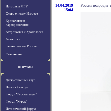
14.04.2019
Россия возродит 
История в МГУ
15:04
Слово о полку Игореве
Хронология и
парахронология
Астрономия и Хронология
Альмагест
Запечатленная Россия
Сталиниана
ФОРУМЫ
Дискуссионный клуб
Научный форум
Форум "Русская идея"
Форум "Курск"
Исторический форум