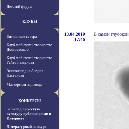
Детский форум
КЛУБЫ
13.04.2019
В самой глубоко
Пятничные вечера
17:46
Клуб любителей творчества
Достоевского
Клуб любителей творчества
Гайто Газданова
Энциклопедия Андрея
Платонова
Мастерская перевода
КОНКУРСЫ
За вклад в русскую
культуру публикациями в
Интернете
Литературный конкурс