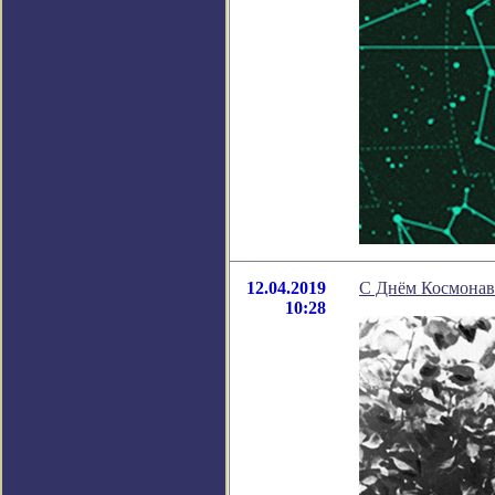
12.04.2019
С Днём Космонав
10:28