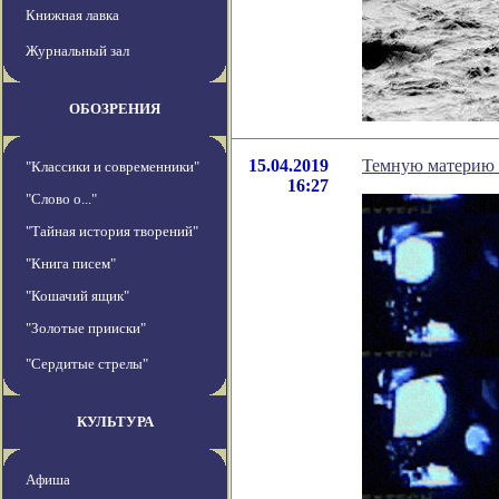
Книжная лавка
Журнальный зал
ОБОЗРЕНИЯ
15.04.2019
Темную материю 
"Классики и современники"
16:27
"Слово о..."
"Тайная история творений"
"Книга писем"
"Кошачий ящик"
"Золотые прииски"
"Сердитые стрелы"
КУЛЬТУРА
Афиша