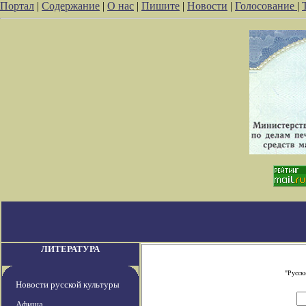
Портал
|
Содержание
|
О нас
|
Пишите
|
Новости
|
Голосование
|
ЛИТЕРАТУРА
"Русск
Новости русской культуры
Афиша