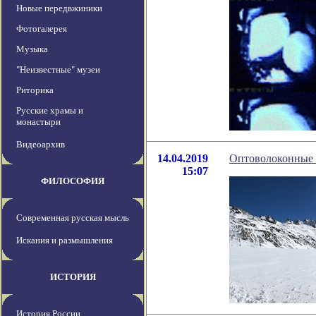
Новые передвжиники
Фотогалерея
Музыка
"Неизвестные" музеи
Риторика
Русские храмы и
монастыри
Видеоархив
14.04.2019
Оптоволоконные к
15:07
ФИЛОСОФИЯ
Современная русская мысль
Искания и размышления
ИСТОРИЯ
История России