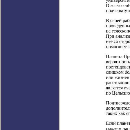
университет
Discuss con
подчеркнут
В своей ра
проведенные
на телеско
При анализ
нее со сто
помогли уче
Планета Про
вероятность
претендоват
слишком бол
или жизненн
расстоянию 
является оч
по Цельсию,
Подтвержде
дополнител
таких как с
Если планет
сможем напр