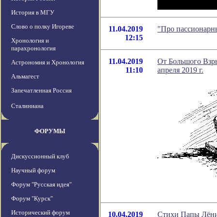
История в МГУ
Слово о полку Игореве
11.04.2019
"Про пассионарн
12:15
Хронология и
парахронология
11.04.2019
От Большого Взры
Астрономия и Хронология
11:10
апреля 2019 г.
Альмагест
Запечатленная Россия
Сталиниана
ФОРУМЫ
Дискуссионный клуб
Научный форум
Форум "Русская идея"
Форум "Курск"
Исторический форум
10.04.2019
Стихи Папы Лёни