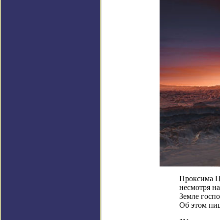
Проксима Ц
несмотря на
Земле госп
Об этом пи