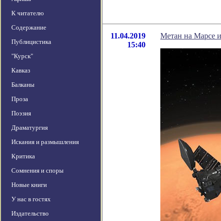
К читателю
Содержание
11.04.2019
Метан на Марсе и
Публицистика
15:40
"Курск"
Кавказ
Балканы
Проза
Поэзия
Драматургия
Искания и размышления
Критика
Сомнения и споры
Новые книги
У нас в гостях
Издательство