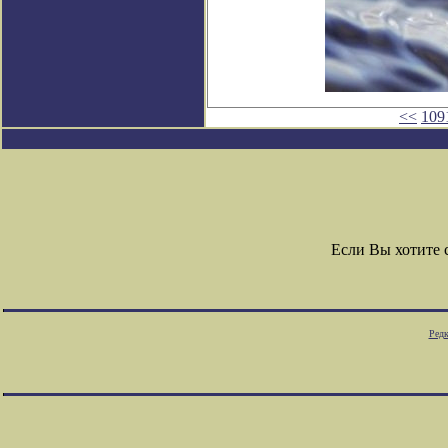
<<
109
Если Вы хотите
Редк