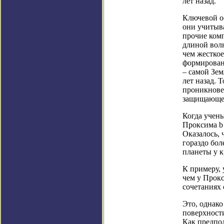
лет назад.
Ключевой ос
они учитыв
прочие комп
длиной волн
чем жесткое
формирован
– самой Зем
лет назад. 
проникновен
защищающег
Когда учены
Проксима b 
Оказалось, 
гораздо бол
планеты у к
К примеру, 
чем у Прокс
сочетаниях 
Это, однак
поверхност
Как предпол