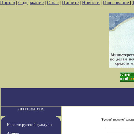
Портал
|
Содержание
|
О нас
|
Пишите
|
Новости
|
Голосование
|
ЛИТЕРАТУРА
"Русский переплет" заре
Новости русской культуры
Афиша