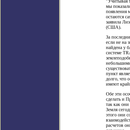
"Учитывая т
мы показали
появления 
остаются с
заявила Лиз
(США).
За последни
если не на 
найдена у б
системе TRA
землеподобн
небольшими 
существова
пункт явля
долго, что 
имеют край
Обе эти осо
сделать и 
так как они
Земля сегод
этого они 
взаимодейст
расчетов он