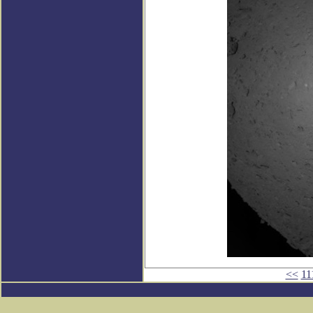
<<
11