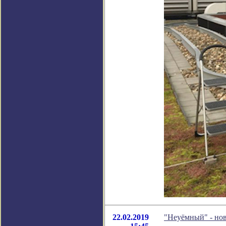
22.02.2019
"Неуёмный" - но