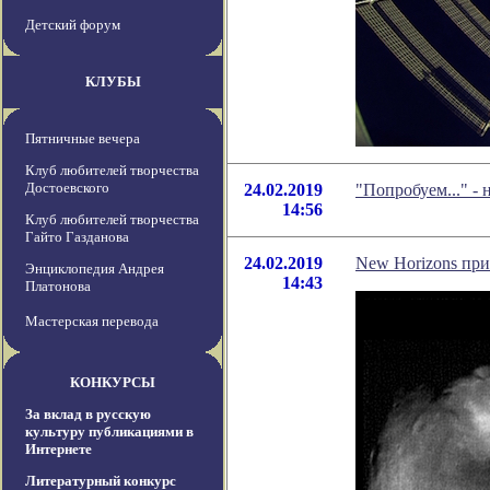
Детский форум
КЛУБЫ
Пятничные вечера
Клуб любителей творчества
Достоевского
24.02.2019
"Попробуем..." -
14:56
Клуб любителей творчества
Гайто Газданова
24.02.2019
New Horizons пр
Энциклопедия Андрея
14:43
Платонова
Мастерская перевода
КОНКУРСЫ
За вклад в русскую
культуру публикациями в
Интернете
Литературный конкурс