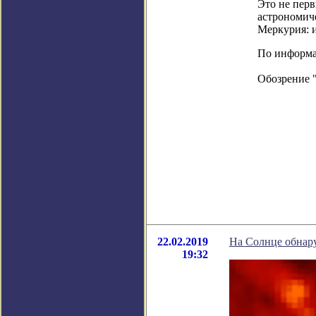
Это не перв
астрономиче
Меркурия: и
По информаци
Обозрение 
22.02.2019
На Солнце обнар
19:32