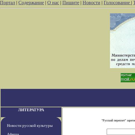
Портал
|
Содержание
|
О нас
|
Пишите
|
Новости
|
Голосование
|
ЛИТЕРАТУРА
"Русский переплет" заре
Новости русской культуры
Афиша