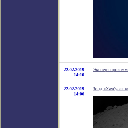
22.02.2019
Эксперт прокомме
14:10
22.02.2019
Зонд «Хаябуса» к
14:06