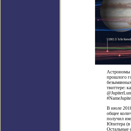
Астрономы 
прошлого го
безымянных 
твиттере: 
@JupiterLun
#NameJupite
В июле 201
общее колич
получил им
Юпитера (в 
Остальные с