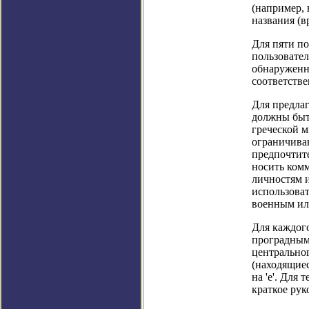
(например, 
названия (в
Для пяти п
пользовател
обнаруженны
соответстве
Для предлаг
должны быт
греческой м
ограничиваю
предпочтите
носить ком
личностям и
использоват
военным ил
Для каждог
проградным
центральног
(находящие
на 'e'. Для
краткое рук