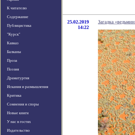
К читателю
Содержание
25.02.2019
Загадка «ведьмин
Публицистика
14:22
"Курск"
Кавказ
Балканы
Проза
Поэзия
Драматургия
Искания и размышления
Критика
Сомнения и споры
Новые книги
У нас в гостях
Издательство