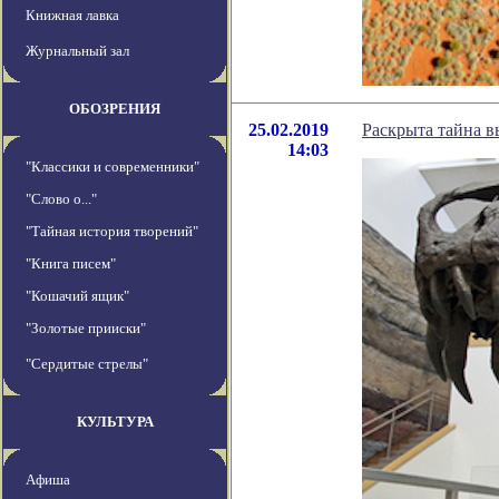
Книжная лавка
Журнальный зал
ОБОЗРЕНИЯ
25.02.2019
Раскрыта тайна 
14:03
"Классики и современники"
"Слово о..."
"Тайная история творений"
"Книга писем"
"Кошачий ящик"
"Золотые прииски"
"Сердитые стрелы"
КУЛЬТУРА
Афиша