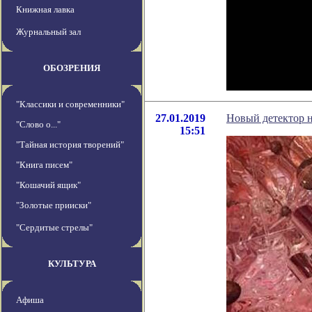
Книжная лавка
Журнальный зал
ОБОЗРЕНИЯ
"Классики и современники"
27.01.2019
Новый детектор н
"Слово о..."
15:51
"Тайная история творений"
"Книга писем"
"Кошачий ящик"
"Золотые прииски"
"Сердитые стрелы"
КУЛЬТУРА
Афиша