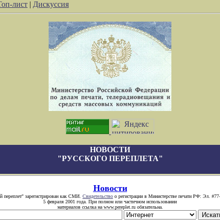
Топ-лист
|
Дискуссия
НОВОСТИ
"РУССКОГО ПЕРЕПЛЕТА"
Новости
й переплет" зарегистрирован как СМИ.
Свидетельство
о регистрации в Министерстве печати РФ: Эл. #77
5 февраля 2001 года. При полном или частичном использовании
материалов ссылка на www.pereplet.ru обязательна.