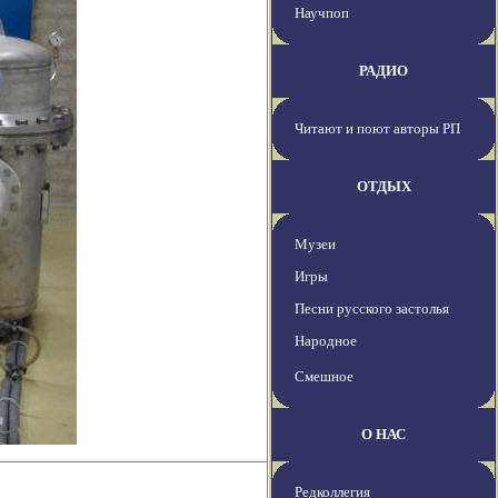
Научпоп
РАДИО
Читают и поют авторы РП
ОТДЫХ
Музеи
Игры
Песни русского застолья
Народное
Смешное
О НАС
Редколлегия