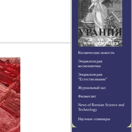
Космические новости
Энциклопедия
космонавтика
Энциклопедия
"Естествознание"
Журнальный зал
Физматлит
News of Russian Science and
Technology
Научные семинары