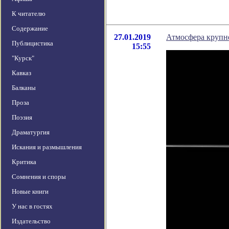
К читателю
Содержание
27.01.2019
Атмосфера крупне
Публицистика
15:55
"Курск"
Кавказ
Балканы
Проза
Поэзия
Драматургия
Искания и размышления
Критика
Сомнения и споры
Новые книги
У нас в гостях
Издательство