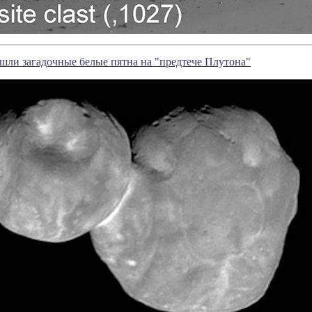
ли загадочные белые пятна на "предтече Плутона"