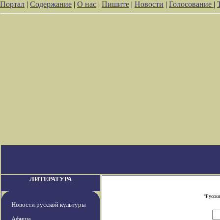
Портал
|
Содержание
|
О нас
|
Пишите
|
Новости
|
Голосование
|
ЛИТЕРАТУРА
"Русски
Новости русской культуры
Афиша