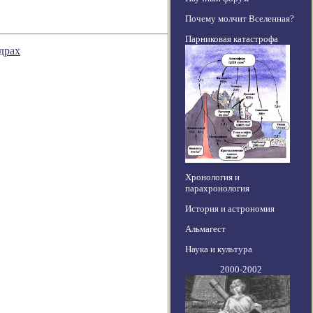
Почему молчит Вселенная?
Парниковая катастрофа
драх
Хронология и
парахронология
История и астрономия
Альмагест
Наука и культура
2000-2002