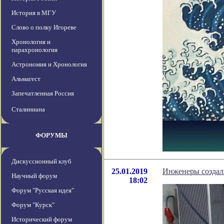
История в МГУ
Слово о полку Игореве
Хронология и
парахронология
Астрономия и Хронология
Альмагест
Запечатленная Россия
Сталиниана
ФОРУМЫ
Дискуссионный клуб
25.01.2019
Инженеры создали
Научный форум
18:02
Форум "Русская идея"
Форум "Курск"
Исторический форум