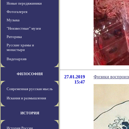
Новые передвжиники
Фотогалерея
Музыка
"Неизвестные" музеи
Риторика
Русские храмы и
монастыри
Видеоархив
ФИЛОСОФИЯ
27.01.2019
Физики воспроиз
15:47
Современная русская мысль
Искания и размышления
ИСТОРИЯ
История России