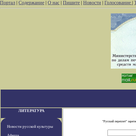
Портал
|
Содержание
|
О нас
|
Пишите
|
Новости
|
Голосование
|
ЛИТЕРАТУРА
"Русский переплет" заре
Новости русской культуры
Афиша