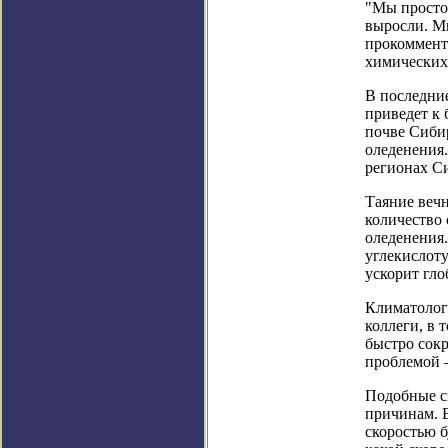
"Мы просто 
выросли. М
прокоммент
химических
В последние
приведет к 
почве Сиби
оледенения
регионах Си
Таяние вечн
количество 
оледенения.
углекислоту
ускорит гло
Климатолог
коллеги, в 
быстро сокр
проблемой –
Подобные с
причинам. В
скоростью б