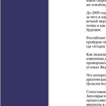
какой скоро
же освобожд
До 2009 год
за чего в н
вечной мерз
почва и как 
будущем.
Российские 
пробурив св
где сегодн
Как оказала
изменения д
промороженн
уголках Яку
Что интерес
арктические
Цельсия бо
Сопоставив 
Заполярья и
процессами 
мерзлоты в 