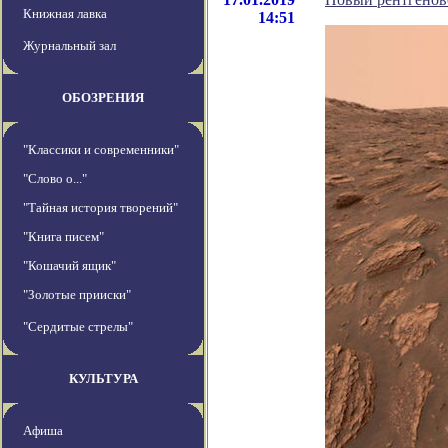
Книжная лавка
14:51
Журнальный зал
ОБОЗРЕНИЯ
"Классики и современники"
"Слово о..."
"Тайная история творений"
"Книга писем"
"Кошачий ящик"
"Золотые прииски"
"Сердитые стрелы"
КУЛЬТУРА
Афиша