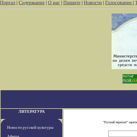
Портал
|
Содержание
|
О нас
|
Пишите
|
Новости
|
Голосование
|
ЛИТЕРАТУРА
"Русский переплет" заре
Новости русской культуры
Афиша