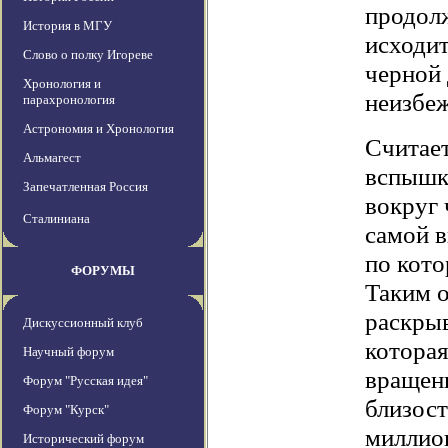
продолж
История в МГУ
исходит
Слово о полку Игореве
черной 
Хронология и
неизбе
парахронология
Астрономия и Хронология
Считает
Альмагест
вспышки
Запечатленная Россия
вокруг 
Сталиниана
самой в
по кото
ФОРУМЫ
Таким 
раскры
Дискуссионный клуб
которая
Научный форум
вращен
Форум "Русская идея"
близост
Форум "Курск"
миллион
Исторический форум