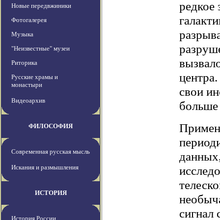
редкое 
Новые передвжиники
галакти
Фотогалерея
разрыва
Музыка
разруш
"Неизвестные" музеи
вызвало
Риторика
центра.
Русские храмы и
монастыри
свои ин
Видеоархив
больше 
Примен
ФИЛОСОФИЯ
период
Современная русская мысль
данных,
Искания и размышления
исследо
телеск
ИСТОРИЯ
необыч
сигнал 
История России