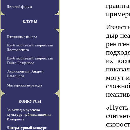
гравит
Детский форум
примерн
КЛУБЫ
Извест
дыр не
Пятничные вечера
рентген
Клуб любителей творчества
Достоевского
подходя
Клуб любителей творчества
их погл
Гайто Газданова
показал
Энциклопедия Андрея
могут и
Платонова
сложной
Мастерская перевода
неакти
КОНКУРСЫ
«Пусть 
За вклад в русскую
считает
культуру публикациями в
Интернете
скорост
Литературный конкурс