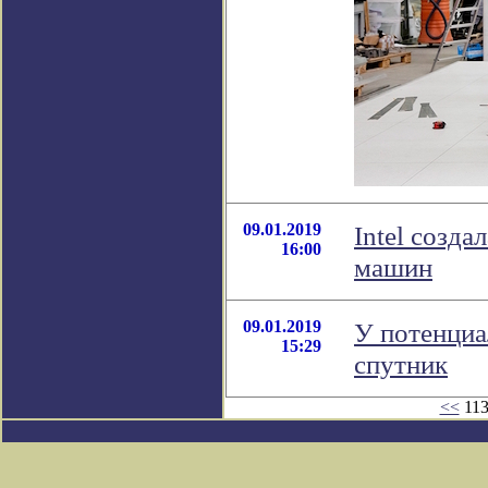
09.01.2019
Intel созд
16:00
машин
09.01.2019
У потенциа
15:29
спутник
<<
113