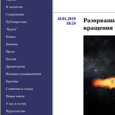
К читателю
Содержание
10.01.2019
Разорванн
Публицистика
18:24
вращения
"Курск"
Кавказ
Балканы
Проза
Поэзия
Драматургия
Искания и размышления
Критика
Сомнения и споры
Новые книги
У нас в гостях
Издательство