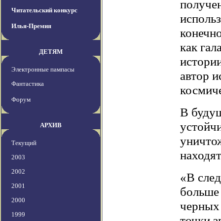
получен
Читательский конкурс
исполь
Илья-Премия
конечно
как га
ДЕТЯМ
истории
Электронные пампасы
автор и
Фантастика
космич
Форум
В буду
устойчи
АРХИВ
уничто
Текущий
находят
2003
2002
«В сле
2001
больше
2000
черных 
1999
точки з