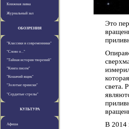
Книжная лавка
Журнальный зал
Это пер
ОБОЗРЕНИЯ
вращен
прилив
"Классики и современники"
Опираяс
"Слово о..."
сверхма
"Тайная история творений"
измерил
"Книга писем"
которая
"Кошачий ящик"
света. 
"Золотые прииски"
являют
"Сердитые стрелы"
прилив
КУЛЬТУРА
вращен
В 2014
Афиша