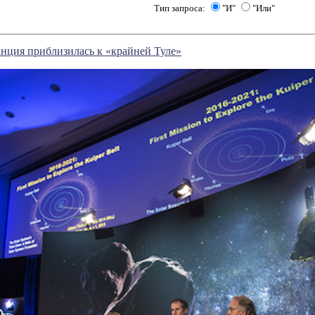
Тип запроса:
"И"
"Или"
нция приблизилась к «крайней Туле»