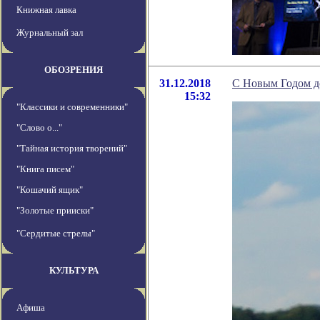
Книжная лавка
Журнальный зал
ОБОЗРЕНИЯ
31.12.2018
C Новым Годом до
15:32
"Классики и современники"
"Слово о..."
"Тайная история творений"
"Книга писем"
"Кошачий ящик"
"Золотые прииски"
"Сердитые стрелы"
КУЛЬТУРА
Афиша