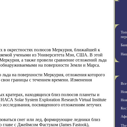
Топ
пер
Бан
ых в окрестностях полюсов Меркурия, ближайшей к
Наш
вляемой учеными из Университета Мэн, США. В этой
 Меркурия, а также провели сравнение отложений льда
 обнаруживаемыми на поверхности Земли и Марса.
 льда на поверхности Меркурия, отложения которого
ь свои границы с течением времени. Изменения
Все
Нов
х кратерах, находящихся близ полюсов планеты и
А Solar System Exploration Research Virtual Institute
Нов
частью исследования, посвященного отложениям летучих
Кос
Аф
азоваться снег или лед, формирующие ледники близ
 главе с Джеймсом Фастуком (James Fastook),
The