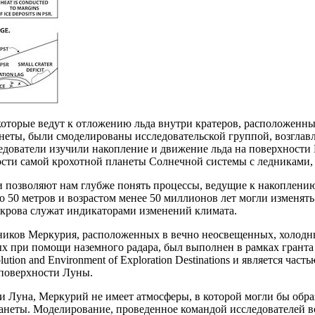
которые ведут к отложению льда внутри кратеров, расположенн
неты, были смоделированы исследовательской группой, возгла
едователи изучили накопление и движение льда на поверхности
ости самой крохотной планеты Солнечной системы с ледниками,
и позволяют нам глубже понять процессы, ведущие к накоплению
 50 метров и возрастом менее 50 миллионов лет могли изменят
окрова служат индикаторами изменений климата.
ников Меркурия, расположенных в вечно неосвещенных, холодны
 при помощи наземного радара, был выполнен в рамках гранта НАС
volution and Environment of Exploration Destinations и является 
 поверхности Луны.
 и Луна, Меркурий не имеет атмосферы, в которой могли бы обр
неты. Моделирование, проведенное командой исследователей во