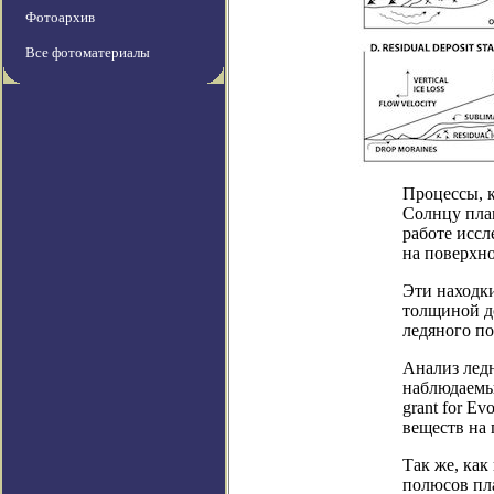
Фотоархив
Все фотоматериалы
Процессы, 
Солнцу пла
работе иссл
на поверхн
Эти находк
толщиной до
ледяного п
Анализ лед
наблюдаемых
grant for E
веществ на
Так же, как
полюсов пла