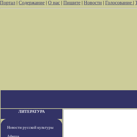
Портал
|
Содержание
|
О нас
|
Пишите
|
Новости
|
Голосование
|
ЛИТЕРАТУРА
Новости русской культуры
Афиша