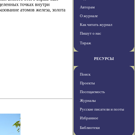
деленных точках внутри
Авторам
азование атомов железа, золота
О журнале
Как читать журнал
Пишут о нас
Тираж
РЕСУРСЫ
Поиск
Проекты
Посещаемость
Журналы
Русские писатели и поэты
Избранное
Библиотеки