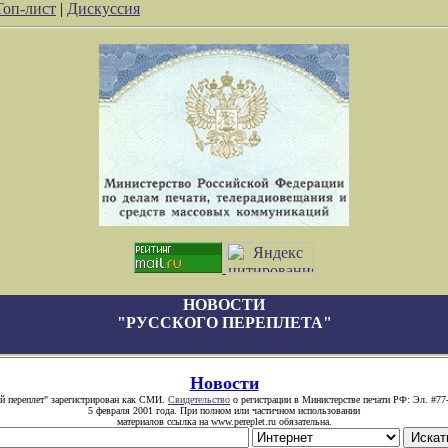
Топ-лист
|
Дискуссия
НОВОСТИ
"РУССКОГО ПЕРЕПЛЕТА"
Новости
й переплет" зарегистрирован как СМИ.
Свидетельство
о регистрации в Министерстве печати РФ: Эл. #77
5 февраля 2001 года. При полном или частичном использовании
материалов ссылка на www.pereplet.ru обязательна.