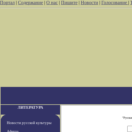
Портал
|
Содержание
|
О нас
|
Пишите
|
Новости
|
Голосование
|
ЛИТЕРАТУРА
"Русски
Новости русской культуры
Афиша