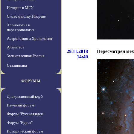
История в МГУ
Слово о полку Игореве
Хронология и
парахронология
Астрономия и Хронология
Альмагест
29.11.2018
Пересмотрен мех
Запечатленная Россия
14:40
Сталиниана
ФОРУМЫ
Дискуссионный клуб
Научный форум
Форум "Русская идея"
Форум "Курск"
Исторический форум