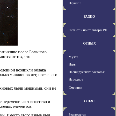
Научпоп
РАДИО
Читают и поют авторы РП
ОТДЫХ
возникшие после Большого
ются от тех, что
Музеи
Игры
еленной возникли облака
Песни русского застолья
лько миллионов лет, после чего
Народное
Смешное
ерхновых были мощными, они не
О НАС
ые перемешивают вещество и
яжелых элементов.
Редколлегия
ми. Вместо этого взрыв был