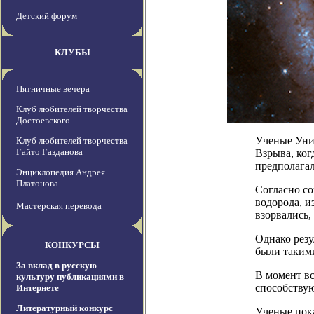
Детский форум
КЛУБЫ
Пятничные вечера
Клуб любителей творчества
Достоевского
Ученые Уни
Клуб любителей творчества
Гайто Газданова
Взрыва, ког
предполагал
Энциклопедия Андрея
Платонова
Согласно с
водорода, и
Мастерская перевода
взорвались,
Однако резу
КОНКУРСЫ
были такими
За вклад в русскую
В момент в
культуру публикациями в
способству
Интернете
Литературный конкурс
Ученые пока