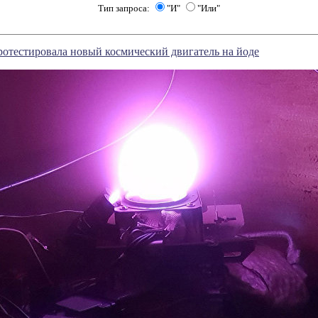
Тип запроса:
"И"
"Или"
отестировала новый космический двигатель на йоде