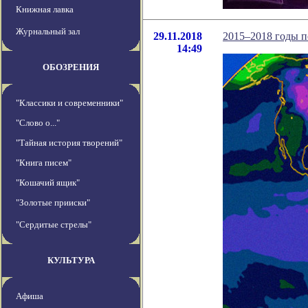
Книжная лавка
Журнальный зал
29.11.2018
2015–2018 годы п
14:49
ОБОЗРЕНИЯ
"Классики и современники"
"Слово о..."
"Тайная история творений"
"Книга писем"
"Кошачий ящик"
"Золотые прииски"
"Сердитые стрелы"
КУЛЬТУРА
Афиша