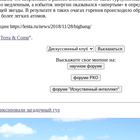
о медленным, а избыток энергии оказывался «запертым» в опре
й звезды. В результате в таких очагах горения происходило обр
з более легких атомов.
и https://lenta.ru/news/2018/11/28/bigbang/
"
Terra & Comp
".
Выскажите свое мнение на:
фиксировали загадочный гул