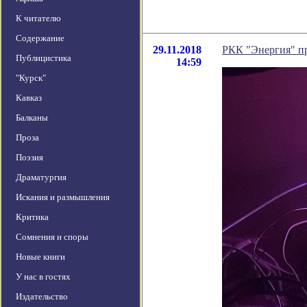
К читателю
Содержание
29.11.2018
РКК "Энергия" пр
Публицистика
14:59
"Курск"
Кавказ
Балканы
Проза
Поэзия
Драматургия
Искания и размышления
Критика
Сомнения и споры
Новые книги
У нас в гостях
Издательство