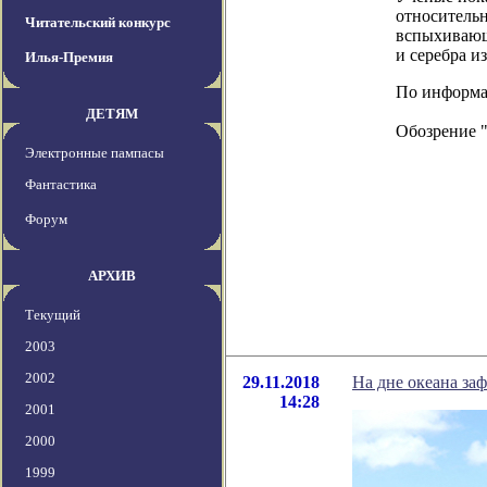
относительн
Читательский конкурс
вспыхивающе
и серебра и
Илья-Премия
По информаци
ДЕТЯМ
Обозрение 
Электронные пампасы
Фантастика
Форум
АРХИВ
Текущий
2003
2002
29.11.2018
На дне океана за
14:28
2001
2000
1999