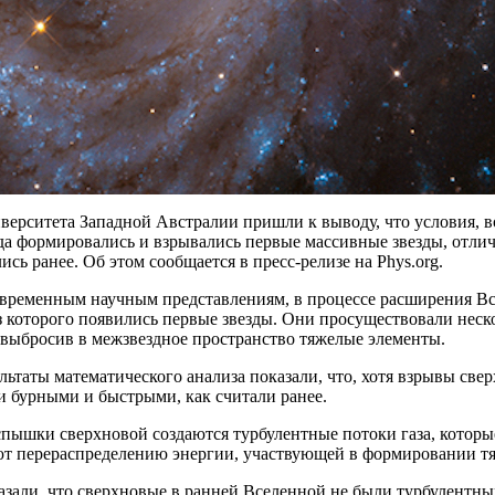
верситета Западной Австралии пришли к выводу, что условия, 
да формировались и взрывались первые массивные звезды, отлича
ись ранее. Об этом сообщается в пресс-релизе на Phys.org.
овременным научным представлениям, в процессе расширения Вс
з которого появились первые звезды. Они просуществовали неско
 выбросив в межзвездное пространство тяжелые элементы.
льтаты математического анализа показали, что, хотя взрывы св
 бурными и быстрыми, как считали ранее.
спышки сверхновой создаются турбулентные потоки газа, котор
ют перераспределению энергии, участвующей в формировании т
зали, что сверхновые в ранней Вселенной не были турбулентны