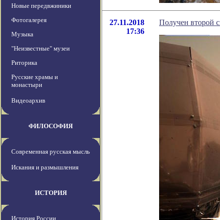
Новые передвжиники
Фотогалерея
27.11.2018
Получен второй с
17:36
Музыка
"Неизвестные" музеи
Риторика
Русские храмы и
монастыри
Видеоархив
ФИЛОСОФИЯ
Современная русская мысль
Искания и размышления
ИСТОРИЯ
История России