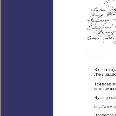
В пресс-сл
Луне, являю
Тем не мене
великие изо
Ну а про ко
http://www.p
Профессор