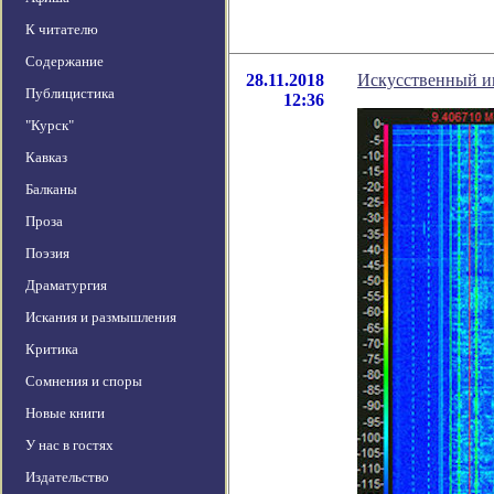
К читателю
Содержание
28.11.2018
Искусственный и
Публицистика
12:36
"Курск"
Кавказ
Балканы
Проза
Поэзия
Драматургия
Искания и размышления
Критика
Сомнения и споры
Новые книги
У нас в гостях
Издательство