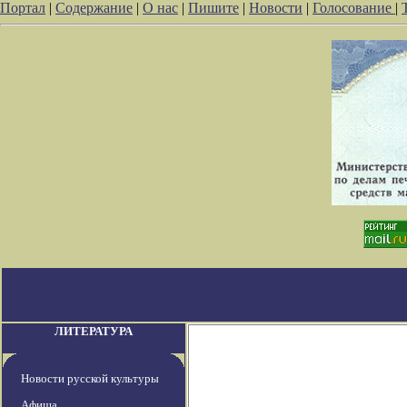
Портал
|
Содержание
|
О нас
|
Пишите
|
Новости
|
Голосование
|
ЛИТЕРАТУРА
Новости русской культуры
Афиша