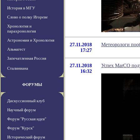
История в МГУ
Слово о полку Игореве
Хронология и
парахронология
Астрономия и Хронология
27.11.2018
Метеорологи поо
Альмагест
17:27
Запечатленная Россия
27.11.2018
Успех MarCO подт
Сталиниана
16:32
ФОРУМЫ
Дискуссионный клуб
Научный форум
Форум "Русская идея"
Форум "Курск"
Исторический форум