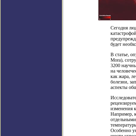
Сегодня люд
катастрофой
предупрежда
будет необх
В статье, о
Mora), сотр
3200 научны
на человече
как жара, л
болезни, за
аспекты общ
Исследовате
рецензируе
изменения к
Например, к
отдельными
температуры
Особенно уя
шести угроз