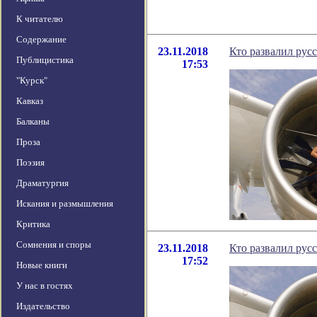
К читателю
Содержание
23.11.2018
Кто развалил ру
Публицистика
17:53
"Курск"
Кавказ
Балканы
Проза
Поэзия
Драматургия
Искания и размышления
Критика
Сомнения и споры
23.11.2018
Кто развалил ру
17:52
Новые книги
У нас в гостях
Издательство