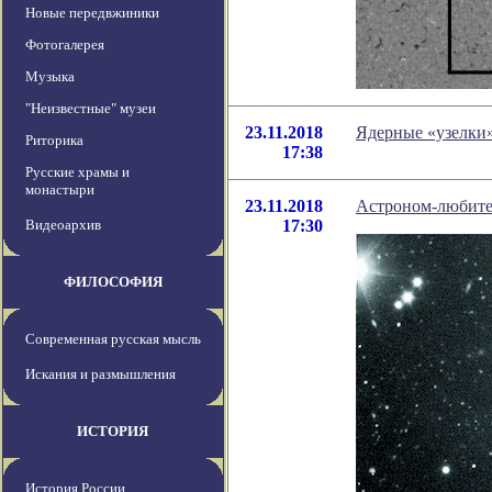
Новые передвжиники
Фотогалерея
Музыка
"Неизвестные" музеи
23.11.2018
Ядерные «узелки»
Риторика
17:38
Русские храмы и
монастыри
23.11.2018
Астроном-любител
Видеоархив
17:30
ФИЛОСОФИЯ
Современная русская мысль
Искания и размышления
ИСТОРИЯ
История России