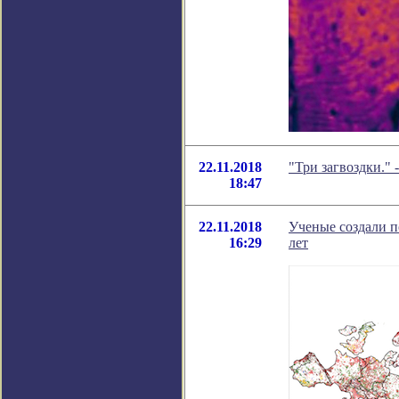
22.11.2018
"Три загвоздки."
18:47
22.11.2018
Ученые создали п
16:29
лет