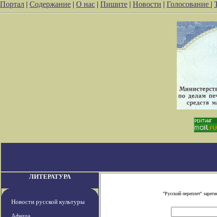
Портал
|
Содержание
|
О нас
|
Пишите
|
Новости
|
Голосование
|
ЛИТЕРАТУРА
"Русский переплет" заре
Новости русской культуры
Афиша