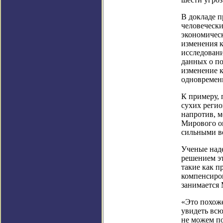
В докладе п
человечески
экономическ
изменения к
исследовани
данных о по
изменение к
одновремен
К примеру,
сухих регио
напротив, 
Мирового ок
сильными в
Ученые наде
решением эт
такие как п
компенсиров
занимается 
«Это похоже
увидеть всю
не можем по