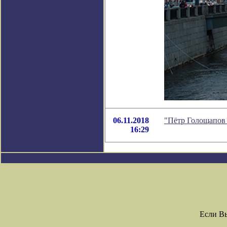
06.11.2018
"Пётр Голощапов 
16:29
Если В