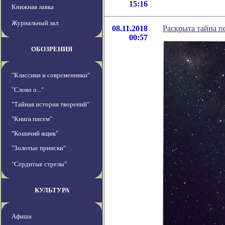
15:16
Книжная лавка
Журнальный зал
08.11.2018
Раскрыта тайна по
00:57
ОБОЗРЕНИЯ
"Классики и современники"
"Слово о..."
"Тайная история творений"
"Книга писем"
"Кошачий ящик"
"Золотые прииски"
"Сердитые стрелы"
КУЛЬТУРА
Афиша