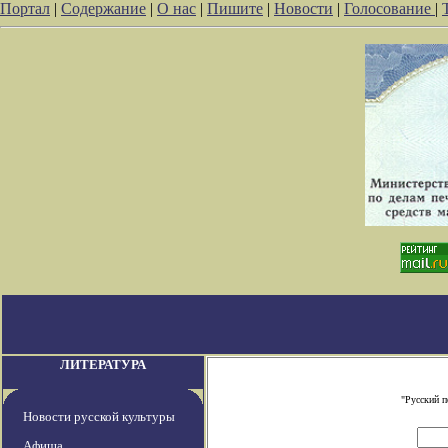
Портал
|
Содержание
|
О нас
|
Пишите
|
Новости
|
Голосование
|
ЛИТЕРАТУРА
"Русский п
Новости русской культуры
Афиша