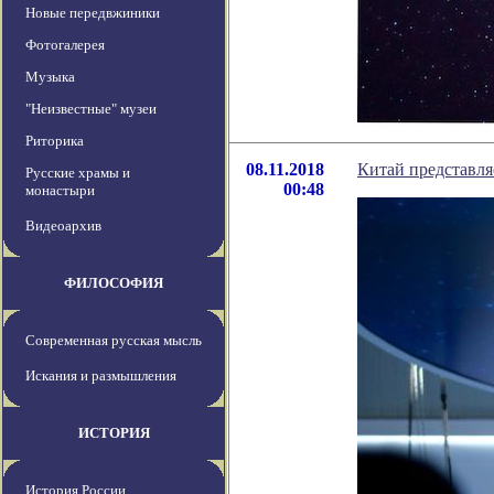
Новые передвжиники
Фотогалерея
Музыка
"Неизвестные" музеи
Риторика
08.11.2018
Китай представля
Русские храмы и
00:48
монастыри
Видеоархив
ФИЛОСОФИЯ
Современная русская мысль
Искания и размышления
ИСТОРИЯ
История России