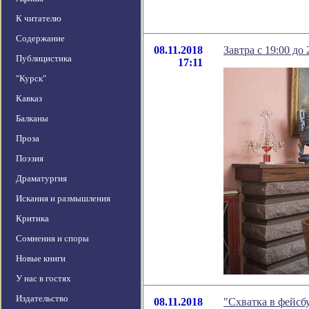
К читателю
Содержание
08.11.2018
Завтра с 19:00 до
Публицистика
17:11
"Курск"
Кавказ
Балканы
Проза
Поэзия
Драматургия
Искания и размышления
Критика
Сомнения и споры
Новые книги
У нас в гостях
Издательство
08.11.2018
"Схватка в фейсб