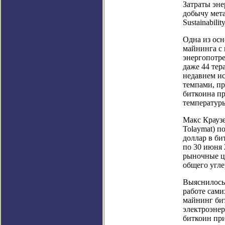
Затраты эн
добычу мета
Sustainability
Одна из ос
майнинга с
энергопотре
даже 44 тер
недавнем ис
темпами, п
биткоина пр
температуры
Макс Краузе
Tolaymat) п
доллар в би
по 30 июня 
рыночные це
общего угле
Выяснилось,
работе сами
майнинг бит
электроэнер
биткоин при