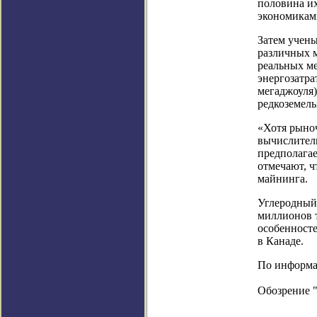
половина их
экономикам
Затем учены
различных 
реальных ме
энергозатра
мегаджоуля)
редкоземель
«Хотя рыно
вычислитель
предполагае
отмечают, ч
майнинга.
Углеродный 
миллионов т
особенносте
в Канаде.
По информаци
Обозрение 