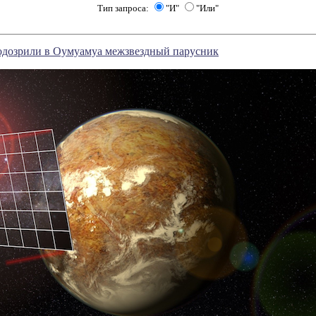
Тип запроса:
"И"
"Или"
одозрили в Оумуамуа межзвездный парусник