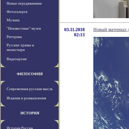
Новые передвжиники
Фотогалерея
Музыка
"Неизвестные" музеи
03.11.2018
Новый материал д
02:13
Риторика
Русские храмы и
монастыри
Видеоархив
ФИЛОСОФИЯ
Современная русская мысль
Искания и размышления
ИСТОРИЯ
История России