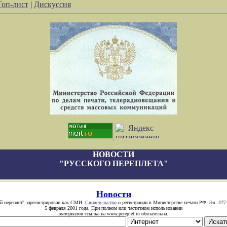
Топ-лист
|
Дискуссия
НОВОСТИ
"РУССКОГО ПЕРЕПЛЕТА"
Новости
й переплет" зарегистрирован как СМИ.
Свидетельство
о регистрации в Министерстве печати РФ: Эл. #77
5 февраля 2001 года. При полном или частичном использовании
материалов ссылка на www.pereplet.ru обязательна.