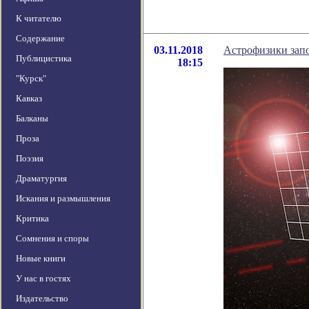
К читателю
Содержание
03.11.2018
Астрофизики зап
Публицистика
18:15
"Курск"
Кавказ
Балканы
Проза
Поэзия
Драматургия
Искания и размышления
Критика
Сомнения и споры
Новые книги
У нас в гостях
Издательство