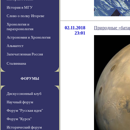
История в МГУ
Слово о полку Игореве
Хронология и
02.11.2018
Природные «батар
парахронология
23:01
Астрономия и Хронология
Альмагест
Запечатленная Россия
Сталиниана
ФОРУМЫ
Дискуссионный клуб
Научный форум
Форум "Русская идея"
Форум "Курск"
Исторический форум