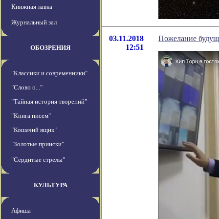
Книжная лавка
Журнальный зал
03.11.2018
Пожелание будуще
12:51
ОБОЗРЕНИЯ
"Классики и современники"
"Слово о..."
"Тайная история творений"
"Книга писем"
"Кошачий ящик"
"Золотые прииски"
"Сердитые стрелы"
КУЛЬТУРА
Афиша