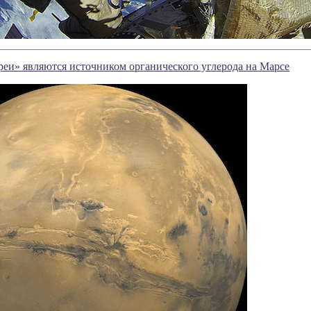
еи» являются источником органического углерода на Марсе