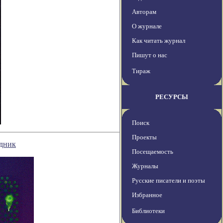
Авторам
О журнале
Как читать журнал
Пишут о нас
Тираж
РЕСУРСЫ
Поиск
Проекты
одник
Посещаемость
Журналы
Русские писатели и поэты
Избранное
Библиотеки