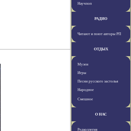
Научпоп
РАДИО
Читают и поют авторы РП
ОТДЫХ
Музеи
Игры
Песни русского застолья
Народное
Смешное
О НАС
Редколлегия