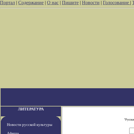
Портал
|
Содержание
|
О нас
|
Пишите
|
Новости
|
Голосование
|
ЛИТЕРАТУРА
"Русски
Новости русской культуры
Афиша