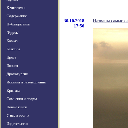
К читателю
Содержание
30.10.2018
Названы самые 
Публицистика
17:56
"Курск"
Кавказ
Балканы
Проза
Поэзия
Драматургия
Искания и размышления
Критика
Сомнения и споры
Новые книги
У нас в гостях
Издательство