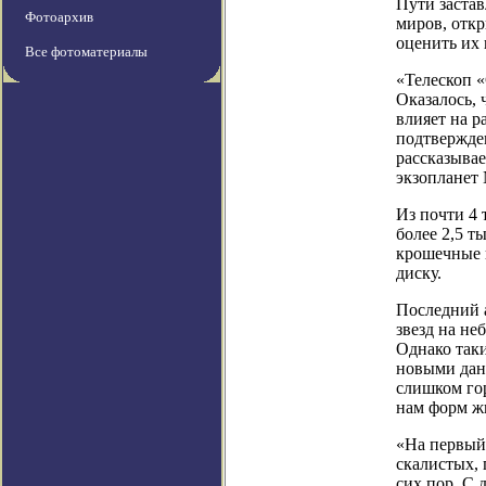
Пути застав
Фотоархив
миров, откр
оценить их
Все фотоматериалы
«Телескоп «
Оказалось, 
влияет на р
подтвержде
рассказыва
экзопланет
Из почти 4
более 2,5 
крошечные 
диску.
Последний а
звезд на не
Однако таки
новыми данн
слишком го
нам форм ж
«На первый
скалистых,
сих пор. С 