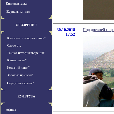
Книжная лавка
Журнальный зал
ОБОЗРЕНИЯ
30.10.2018
Под древней пир
17:52
"Классики и современники"
"Слово о..."
"Тайная история творений"
"Книга писем"
"Кошачий ящик"
"Золотые прииски"
"Сердитые стрелы"
КУЛЬТУРА
Афиша