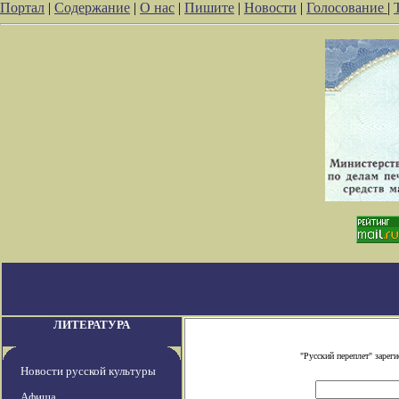
Портал
|
Содержание
|
О нас
|
Пишите
|
Новости
|
Голосование
|
ЛИТЕРАТУРА
"Русский переплет" заре
Новости русской культуры
Афиша