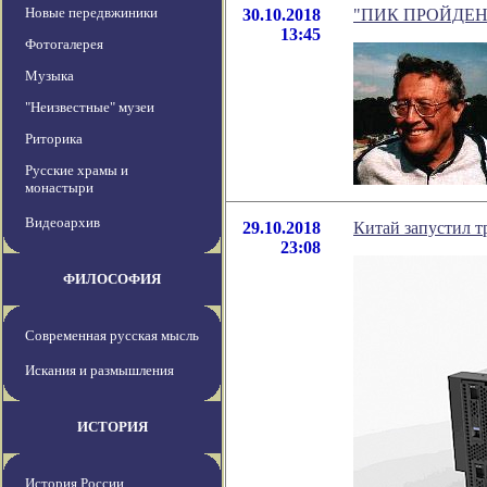
Новые передвжиники
30.10.2018
"ПИК ПРОЙДЕН." 
13:45
Фотогалерея
Музыка
"Неизвестные" музеи
Риторика
Русские храмы и
монастыри
Видеоархив
29.10.2018
Китай запустил т
23:08
ФИЛОСОФИЯ
Современная русская мысль
Искания и размышления
ИСТОРИЯ
История России