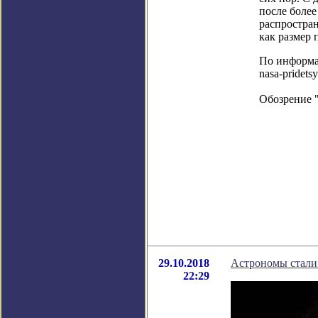
после более
распростран
как размер 
По информаци
nasa-pridetsy
Обозрение 
29.10.2018
Астрономы стали
22:29