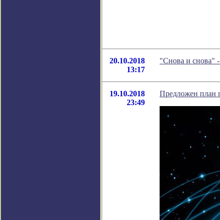
20.10.2018
"Снова и снова" 
13:17
19.10.2018
Предложен план 
23:49