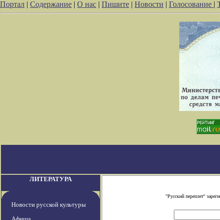
Портал
|
Содержание
|
О нас
|
Пишите
|
Новости
|
Голосование
|
ЛИТЕРАТУРА
"Русский переплет" заре
Новости русской культуры
Афиша