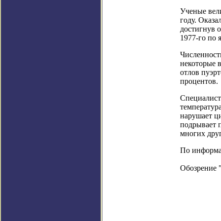
Ученые вели
году. Оказа
достигнув о
1977-го по 
Численность
некоторые в
отлов пуэрт
процентов.
Специалисты
температура
нарушает ци
подрывает 
многих дру
По информаци
Обозрение 