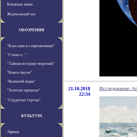
Книжная лавка
Журнальный зал
ОБОЗРЕНИЯ
"Классики и современники"
"Слово о..."
"Тайная история творений"
"Книга писем"
"Кошачий ящик"
21.10.2018
Исследование: Ар
"Золотые прииски"
22:34
"Сердитые стрелы"
КУЛЬТУРА
Афиша