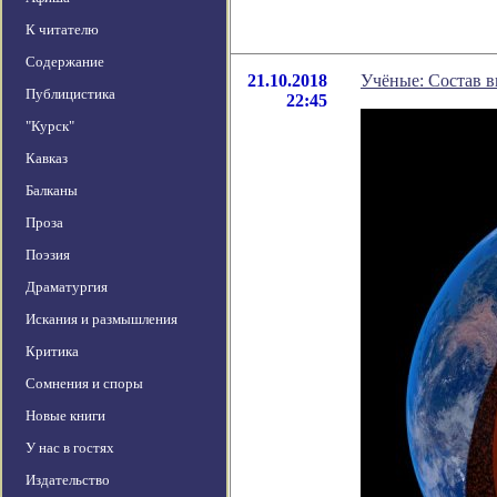
К читателю
Содержание
21.10.2018
Учёные: Состав в
Публицистика
22:45
"Курск"
Кавказ
Балканы
Проза
Поэзия
Драматургия
Искания и размышления
Критика
Сомнения и споры
Новые книги
У нас в гостях
Издательство