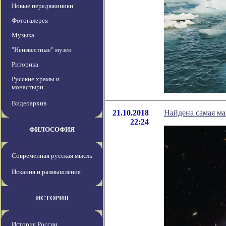
Новые передвжиники
Фотогалерея
Музыка
"Неизвестные" музеи
Риторика
Русские храмы и
монастыри
Видеоархив
21.10.2018
Найдена самая ма
22:24
ФИЛОСОФИЯ
Современная русская мысль
Искания и размышления
ИСТОРИЯ
История России