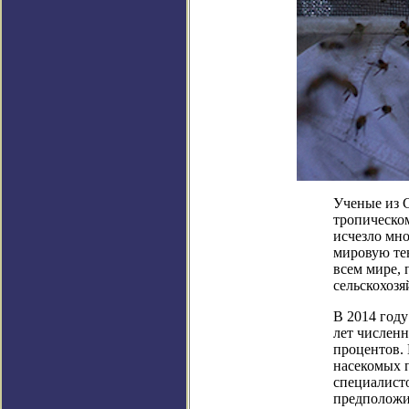
Ученые из 
тропическом
исчезло мн
мировую тен
всем мире,
сельскохозя
В 2014 году
лет численн
процентов. 
насекомых п
специалист
предположи