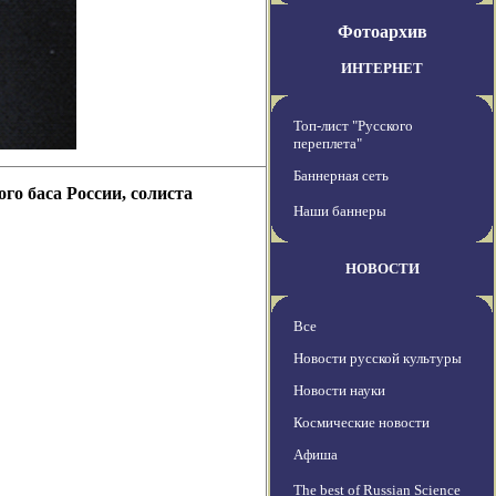
Фотоархив
ИНТЕРНЕТ
Топ-лист "Русского
переплета"
Баннерная сеть
го баса России, солиста
Наши баннеры
НОВОСТИ
Все
Новости русской культуры
Новости науки
Космические новости
Афиша
The best of Russian Science