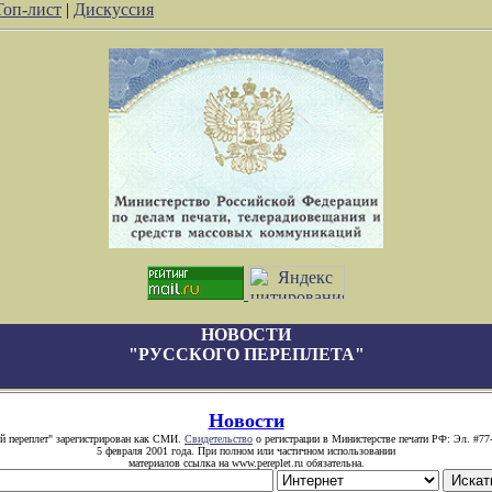
Топ-лист
|
Дискуссия
НОВОСТИ
"РУССКОГО ПЕРЕПЛЕТА"
Новости
й переплет" зарегистрирован как СМИ.
Свидетельство
о регистрации в Министерстве печати РФ: Эл. #77
5 февраля 2001 года. При полном или частичном использовании
материалов ссылка на www.pereplet.ru обязательна.