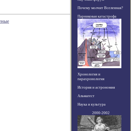
Почему молчит Вселенная?
Парниковая катастрофа
ченые
Хронология и
парахронология
История и астрономия
Альмагест
Наука и культура
2000-2002