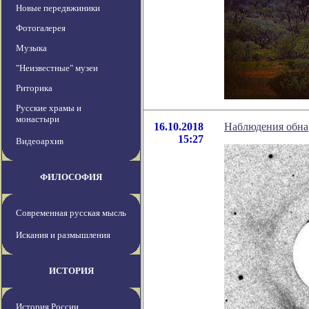
Новые передвжиники
Фотогалерея
Музыка
"Неизвестные" музеи
Риторика
Русские храмы и
монастыри
16.10.2018
Наблюдения обна
15:27
Видеоархив
ФИЛОСОФИЯ
Современная русская мысль
Искания и размышления
ИСТОРИЯ
История России