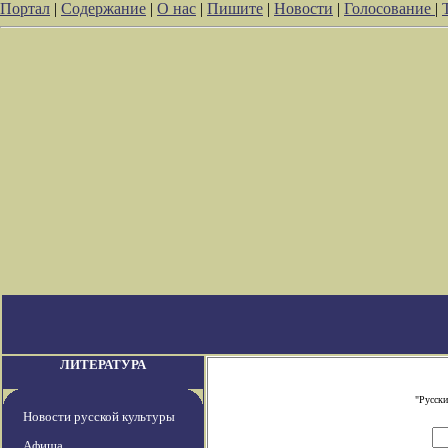
Портал
|
Содержание
|
О нас
|
Пишите
|
Новости
|
Голосование
|
ЛИТЕРАТУРА
"Русски
Новости русской культуры
Афиша