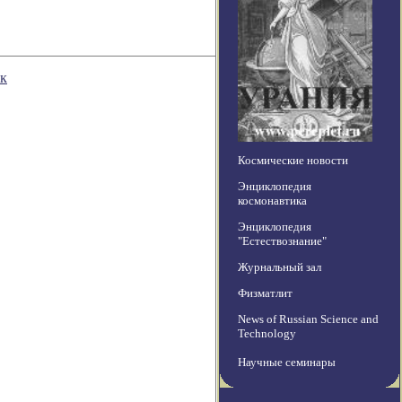
ек
Космические новости
Энциклопедия
космонавтика
Энциклопедия
"Естествознание"
Журнальный зал
Физматлит
News of Russian Science and
Technology
Научные семинары