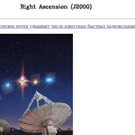
елескоп почти удваивает число известных быстрых радиовспыш