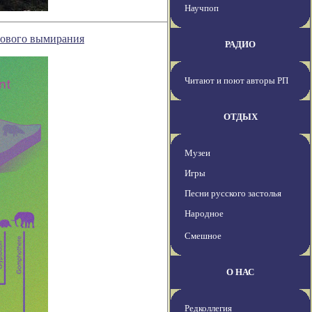
Научпоп
нового вымирания
РАДИО
Читают и поют авторы РП
ОТДЫХ
Музеи
Игры
Песни русского застолья
Народное
Смешное
О НАС
Редколлегия