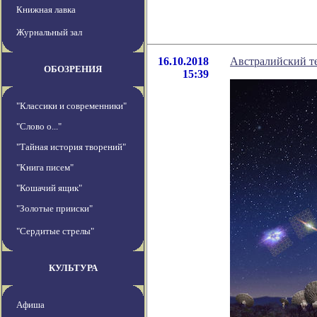
Книжная лавка
Журнальный зал
16.10.2018
Австралийский т
ОБОЗРЕНИЯ
15:39
"Классики и современники"
"Слово о..."
"Тайная история творений"
"Книга писем"
"Кошачий ящик"
"Золотые прииски"
"Сердитые стрелы"
КУЛЬТУРА
Афиша