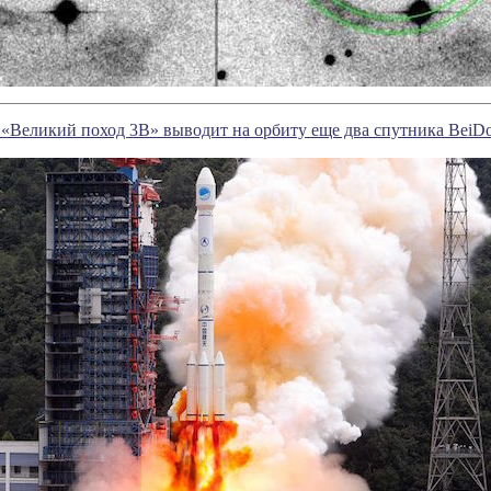
 «Великий поход 3B» выводит на орбиту еще два спутника BeiD