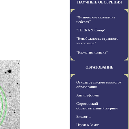
НАУЧНЫЕ ОБОЗРЕНИЯ
"Физические явления на
небесах"
"TERRA & Comp"
"Неизбежность странного
микромира"
"Биология и жизнь"
ОБРАЗОВАНИЕ
Открытое письмо министру
образования
Антиреформа
Соросовский
образовательный журнал
Биология
Науки о Земле