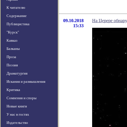
К читателю
Содержание
09.10.2018
На Церере обнар
Публицистика
15:33
"Курск"
Кавказ
Балканы
Проза
Поэзия
Драматургия
Искания и размышления
Критика
Сомнения и споры
Новые книги
У нас в гостях
Издательство