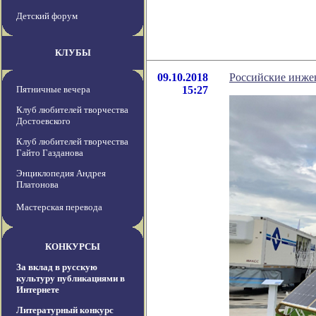
Детский форум
КЛУБЫ
09.10.2018
Российские инже
Пятничные вечера
15:27
Клуб любителей творчества
Достоевского
Клуб любителей творчества
Гайто Газданова
Энциклопедия Андрея
Платонова
Мастерская перевода
КОНКУРСЫ
За вклад в русскую
культуру публикациями в
Интернете
Литературный конкурс