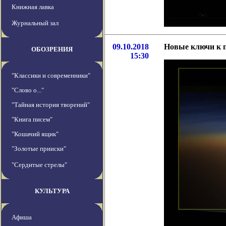
Книжная лавка
Журнальный зал
09.10.2018
Новые ключи к 
ОБОЗРЕНИЯ
15:30
"Классики и современники"
"Слово о..."
"Тайная история творений"
"Книга писем"
"Кошачий ящик"
"Золотые прииски"
"Сердитые стрелы"
КУЛЬТУРА
Афиша