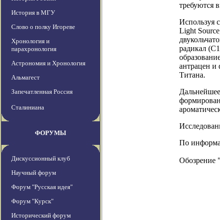
требуются 
История в МГУ
Используя 
Слово о полку Игореве
Light Sourc
двукольчат
Хронология и
радикал (C
парахронология
образование
Астрономия и Хронология
антрацен и
Титана.
Альмагест
Дальнейшее 
Запечатленная Россия
формирован
Сталиниана
ароматичес
Исследовани
ФОРУМЫ
По информац
Дискуссионный клуб
Обозрение 
Научный форум
Форум "Русская идея"
Форум "Курск"
Исторический форум