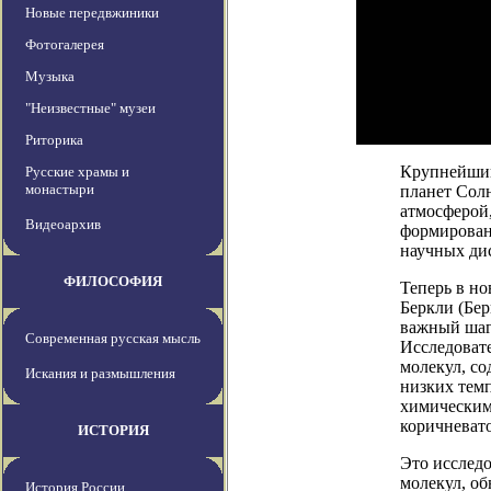
Новые передвжиники
Фотогалерея
Музыка
"Неизвестные" музеи
Риторика
Крупнейший
Русские храмы и
монастыри
планет Солн
атмосферой,
Видеоархив
формирован
научных ди
ФИЛОСОФИЯ
Теперь в н
Беркли (Бер
важный шаг
Современная русская мысль
Исследоват
молекул, со
Искания и размышления
низких тем
химическим
коричневат
ИСТОРИЯ
Это исследо
молекул, о
История России