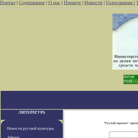
Портал
|
Содержание
|
О нас
|
Пишите
|
Новости
|
Голосование
|
ЛИТЕРАТУРА
"Русский переплет" заре
Новости русской культуры
Афиша