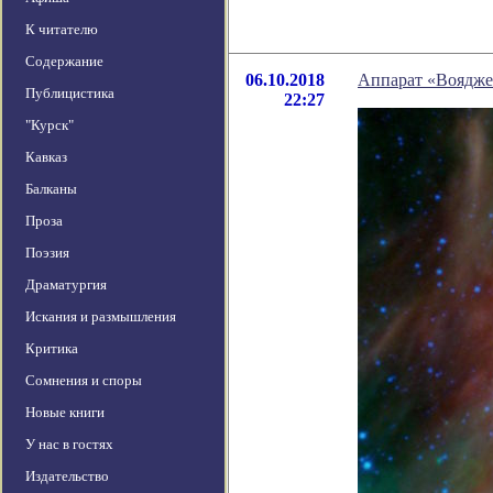
К читателю
Содержание
06.10.2018
Аппарат «Вояджер
Публицистика
22:27
"Курск"
Кавказ
Балканы
Проза
Поэзия
Драматургия
Искания и размышления
Критика
Сомнения и споры
Новые книги
У нас в гостях
Издательство