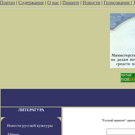
Портал
|
Содержание
|
О нас
|
Пишите
|
Новости
|
Голосование
|
ЛИТЕРАТУРА
"Русский переплет" заре
Новости русской культуры
Афиша