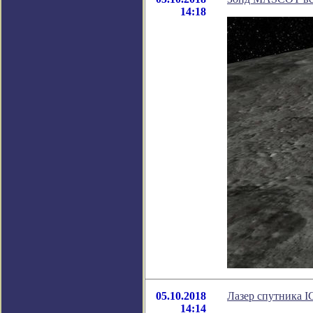
14:18
05.10.2018
Лазер спутника I
14:14