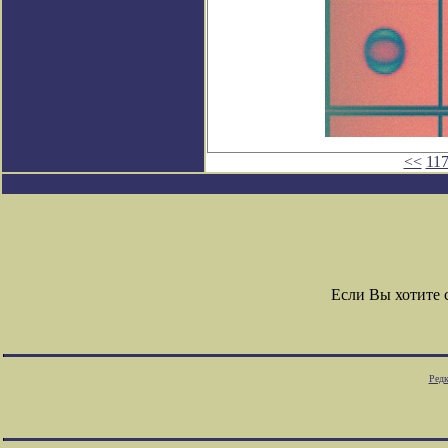
<<
11
Если Вы хотите
Редк