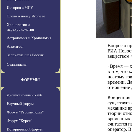
История в МГУ
Слово о полку Игореве
Хронология и
парахронология
Астрономия и Хронология
Вопрос о пр
Альмагест
РИА Новост
Запечатленная Россия
веществом 
Сталиниана
«Время — х
в том, что 
поэтому го
ФОРУМЫ
времени. Да
отношение д
Дискуссионный клуб
Концепция в
существует 
Научный форум
механике вр
Форум "Русская идея"
теории отно
временных 
Форум "Курск"
считается п
оператор. В
Исторический форум