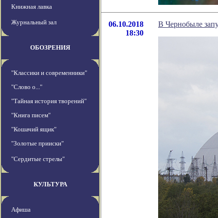
Книжная лавка
Журнальный зал
06.10.2018
В Чернобыле зап
18:30
ОБОЗРЕНИЯ
"Классики и современники"
"Слово о..."
"Тайная история творений"
"Книга писем"
"Кошачий ящик"
"Золотые прииски"
"Сердитые стрелы"
КУЛЬТУРА
Афиша