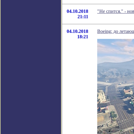
04.10.2018
"Не спится." - н
21:11
04.10.2018
Boeing: до летаю
18:21