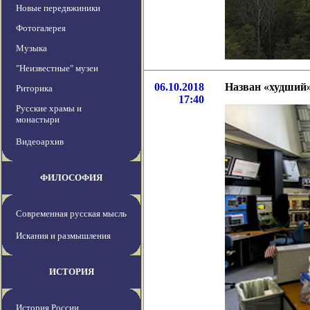
Новые передвжиники
Фотогалерея
Музыка
"Неизвестные" музеи
06.10.2018
Назван «худший»
Риторика
17:40
Русские храмы и
монастыри
Видеоархив
ФИЛОСОФИЯ
Современная русская мысль
Искания и размышления
ИСТОРИЯ
История России