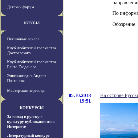
направлени
Детский форум
По информаци
КЛУБЫ
Обозрение 
Пятничные вечера
Клуб любителей творчества
Достоевского
Клуб любителей творчества
Гайто Газданова
Энциклопедия Андрея
Платонова
Мастерская перевода
05.10.2018
На острове Русск
19:51
КОНКУРСЫ
За вклад в русскую
культуру публикациями в
Интернете
Литературный конкурс